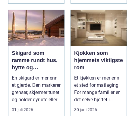
gjør...
Skigard som
Kjøkken som
ramme rundt hus,
hjemmets viktigste
hytte og
rom
kulturlandskap
En skigard er mer enn
Et kjøkken er mer enn
et gjerde. Den markerer
et sted for matlaging.
grenser, skjermer tunet
For mange familier er
og holder dyr ute eller
det selve hjertet i
inne, ...
boligen, romm...
01 juli 2026
30 juni 2026