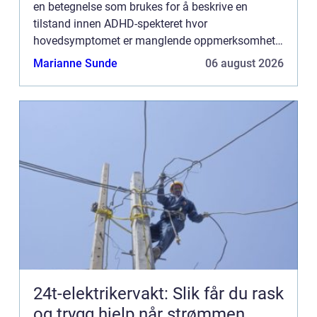
en betegnelse som brukes for å beskrive en
tilstand innen ADHD-spekteret hvor
hovedsymptomet er manglende oppmerksomhet
uten de mer kjente tegnene som hyperaktivitet og
Marianne Sunde
06 august 2026
impulsivitet. Å d...
24t-elektrikervakt: Slik får du rask
og trygg hjelp når strømmen