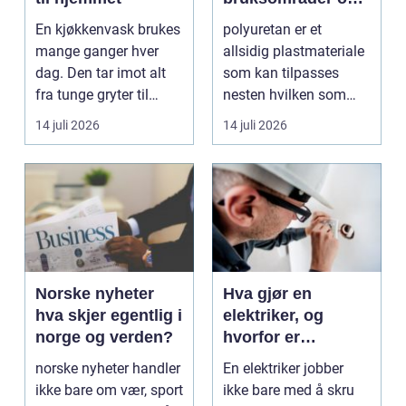
fordeler i
En kjøkkenvask brukes
polyuretan er et
industrien
mange ganger hver
allsidig plastmateriale
dag. Den tar imot alt
som kan tilpasses
fra tunge gryter til
nesten hvilken som
skarpe kniver og ...
helst oppgave. Fra
14 juli 2026
14 juli 2026
myk...
Norske nyheter
Hva gjør en
hva skjer egentlig i
elektriker, og
norge og verden?
hvorfor er
fagkunnskap så
norske nyheter handler
En elektriker jobber
viktig?
ikke bare om vær, sport
ikke bare med å skru