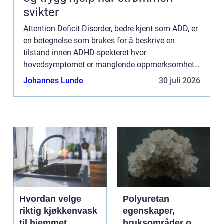
svikter
Attention Deficit Disorder, bedre kjent som ADD, er
en betegnelse som brukes for å beskrive en
tilstand innen ADHD-spekteret hvor
hovedsymptomet er manglende oppmerksomhet
uten de mer kjente tegnene som hyperaktivitet og
Johannes Lunde
30 juli 2026
impulsivitet. Å d...
Hvordan velge
Polyuretan
riktig kjøkkenvask
egenskaper,
til hjemmet
bruksområder og