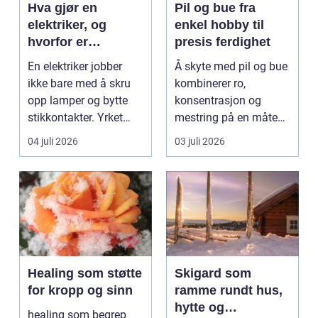
Hva gjør en
Pil og bue fra
elektriker, og
enkel hobby til
hvorfor er
presis ferdighet
fagkunnskap så
En elektriker jobber
Å skyte med pil og bue
viktig?
ikke bare med å skru
kombinerer ro,
opp lamper og bytte
konsentrasjon og
stikkontakter. Yrket
mestring på en måte
handler om sikker...
få andre aktiviteter
04 juli 2026
03 juli 2026
gjør...
Healing som støtte
Skigard som
for kropp og sinn
ramme rundt hus,
hytte og
healing som begrep