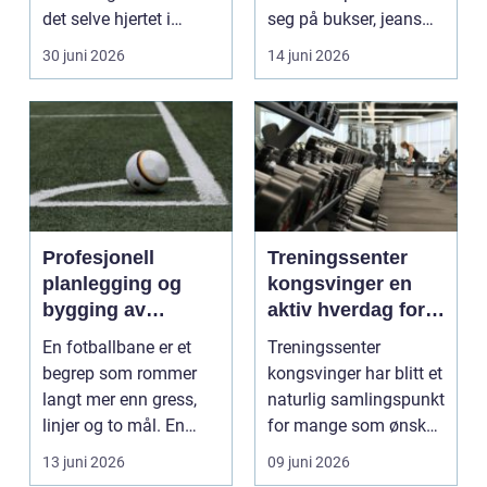
det selve hjertet i
seg på bukser, jeans
boligen, romm...
og skjørt...
30 juni 2026
14 juni 2026
Profesjonell
Treningssenter
planlegging og
kongsvinger en
bygging av
aktiv hverdag for
fotballbane
vanlige folk
En fotballbane er et
Treningssenter
begrep som rommer
kongsvinger har blitt et
langt mer enn gress,
naturlig samlingspunkt
linjer og to mål. En
for mange som ønsker
moderne bane ...
en sterkere, sun...
13 juni 2026
09 juni 2026