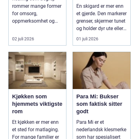
kulturlandskap
rommer mange former
En skigard er mer enn
for omsorg,
et gjerde. Den markerer
oppmerksomhet og
grenser, skjermer tunet
energiarbeid som har
og holder dyr ute eller
som mål å s...
inne, ...
02 juli 2026
01 juli 2026
Kjøkken som
Para Mi: Bukser
hjemmets viktigste
som faktisk sitter
rom
godt
Et kjøkken er mer enn
Para Mi er et
et sted for matlaging.
nederlandsk klesmerke
For mange familier er
som har spesialisert