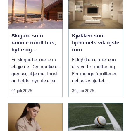
Skigard som
Kjøkken som
ramme rundt hus,
hjemmets viktigste
hytte og
rom
kulturlandskap
En skigard er mer enn
Et kjøkken er mer enn
et gjerde. Den markerer
et sted for matlaging.
grenser, skjermer tunet
For mange familier er
og holder dyr ute eller
det selve hjertet i
inne, ...
boligen, romm...
01 juli 2026
30 juni 2026