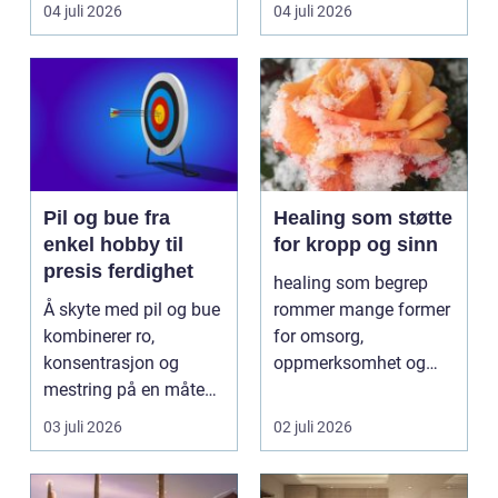
Nyhetsbildet form...
handler om sikker...
04 juli 2026
04 juli 2026
Pil og bue fra
Healing som støtte
enkel hobby til
for kropp og sinn
presis ferdighet
healing som begrep
Å skyte med pil og bue
rommer mange former
kombinerer ro,
for omsorg,
konsentrasjon og
oppmerksomhet og
mestring på en måte
energiarbeid som har
få andre aktiviteter
som mål å s...
03 juli 2026
02 juli 2026
gjør...