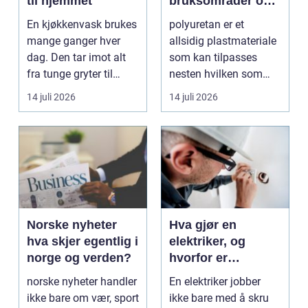
til hjemmet
bruksområder og
fordeler i
En kjøkkenvask brukes
polyuretan er et
industrien
mange ganger hver
allsidig plastmateriale
dag. Den tar imot alt
som kan tilpasses
fra tunge gryter til
nesten hvilken som
skarpe kniver og ...
helst oppgave. Fra
14 juli 2026
14 juli 2026
myk...
Norske nyheter
Hva gjør en
hva skjer egentlig i
elektriker, og
norge og verden?
hvorfor er
fagkunnskap så
norske nyheter handler
En elektriker jobber
viktig?
ikke bare om vær, sport
ikke bare med å skru