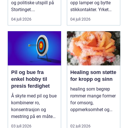
og politiske utspill på
opp lamper og bytte
Stortinget.
stikkontakter. Yrket
Nyhetsbildet form...
handler om sikker...
04 juli 2026
04 juli 2026
Pil og bue fra
Healing som støtte
enkel hobby til
for kropp og sinn
presis ferdighet
healing som begrep
Å skyte med pil og bue
rommer mange former
kombinerer ro,
for omsorg,
konsentrasjon og
oppmerksomhet og
mestring på en måte
energiarbeid som har
få andre aktiviteter
som mål å s...
03 juli 2026
02 juli 2026