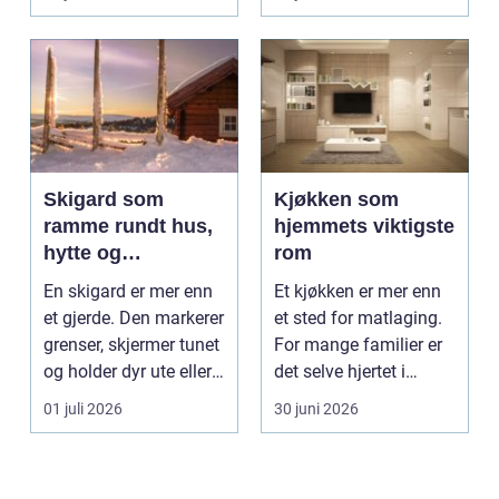
gjør...
Skigard som
Kjøkken som
ramme rundt hus,
hjemmets viktigste
hytte og
rom
kulturlandskap
En skigard er mer enn
Et kjøkken er mer enn
et gjerde. Den markerer
et sted for matlaging.
grenser, skjermer tunet
For mange familier er
og holder dyr ute eller
det selve hjertet i
inne, ...
boligen, romm...
01 juli 2026
30 juni 2026