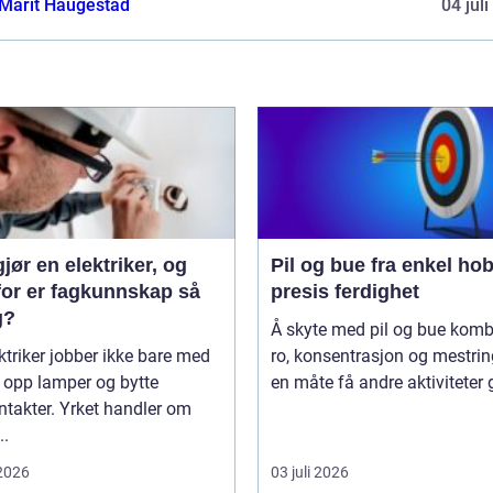
Marit Haugestad
04 jul
jør en elektriker, og
Pil og bue fra enkel hobby til
for er fagkunnskap så
presis ferdighet
g?
Å skyte med pil og bue komb
ktriker jobber ikke bare med
ro, konsentrasjon og mestri
 opp lamper og bytte
en måte få andre aktiviteter g
ntakter. Yrket handler om
..
 2026
03 juli 2026