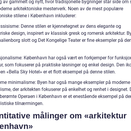
g av gammelt og nytt, hvor tradisjonelle bygninger står side om 
erne arkitektoniske mesterverk. Noen av de mest populære
oniske stilene i København inkluderer:
assisisme: Denne stilen er kjennetegnet av dens elegante og
ske design, inspirert av klassisk gresk og romersk arkitektur. B
lienborg slott og Det Kongelige Teater er fine eksempler på de
sjonalisme: København har også vært en forkjemper for funksjon
ur, som fokuserer på praktiske løsninger og enkel design. Den ik
n «Bella Sky Hotel» er et flott eksempel på denne stilen.
rne minimalisme: Byen har også mange eksempler på moderne
isme, der arkitekten fokuserer på enkelhet og renhet i designet.
berømte Operaen i København er et enestående eksempel på d
istiske tilnærmingen.
titative målinger om «arkitektur
enhavn»