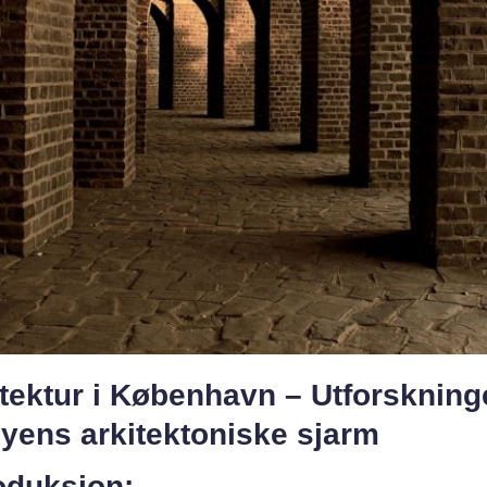
tektur i København – Utforskning
yens arkitektoniske sjarm
oduksjon: