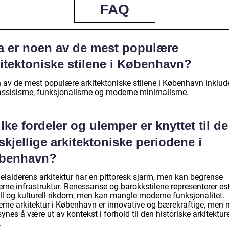
FAQ
a er noen av de mest populære
kitektoniske stilene i København?
 av de mest populære arkitektoniske stilene i København inklud
assisisme, funksjonalisme og moderne minimalisme.
lke fordeler og ulemper er knyttet til de
skjellige arkitektoniske periodene i
benhavn?
elalderens arkitektur har en pittoresk sjarm, men kan begrense
rne infrastruktur. Renessanse og barokkstilene representerer est
ll og kulturell rikdom, men kan mangle moderne funksjonalitet.
rne arkitektur i København er innovative og bærekraftige, men 
ynes å være ut av kontekst i forhold til den historiske arkitekture
.