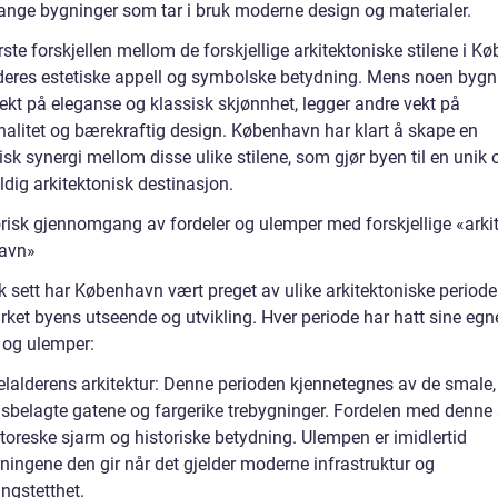
nge bygninger som tar i bruk moderne design og materialer.
ste forskjellen mellom de forskjellige arkitektoniske stilene i 
i deres estetiske appell og symbolske betydning. Mens noen bygn
vekt på eleganse og klassisk skjønnhet, legger andre vekt på
nalitet og bærekraftig design. København har klart å skape en
k synergi mellom disse ulike stilene, som gjør byen til en unik 
dig arkitektonisk destinasjon.
orisk gjennomgang av fordeler og ulemper med forskjellige «arki
avn»
k sett har København vært preget av ulike arkitektoniske periode
rket byens utseende og utvikling. Hver periode har hatt sine egn
r og ulemper:
elalderens arkitektur: Denne perioden kjennetegnes av de smale,
nsbelagte gatene og fargerike trebygninger. Fordelen med denne s
toreske sjarm og historiske betydning. Ulempen er imidlertid
ningene den gir når det gjelder moderne infrastruktur og
ngstetthet.