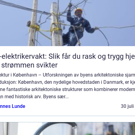
-elektrikervakt: Slik får du rask og trygg hje
 strømmen svikter
tektur i København – Utforskningen av byens arkitektoniske sjar
oduksjon: København, den nydelige hovedstaden i Danmark, er kj
ine fantastiske arkitektoniske strukturer som kombinerer moder
n med historisk arv. Byens sær...
nnes Lunde
30 jul