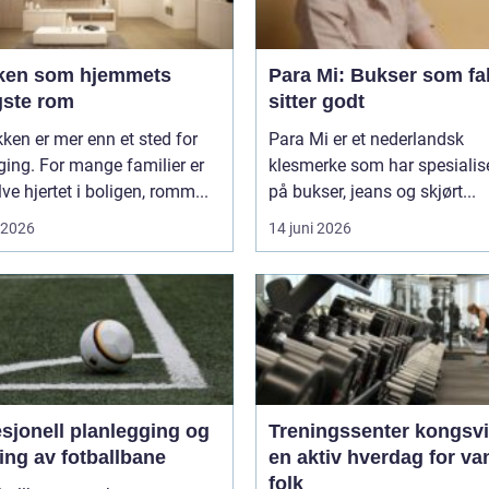
ken som hjemmets
Para Mi: Bukser som fa
gste rom
sitter godt
kken er mer enn et sted for
Para Mi er et nederlandsk
ing. For mange familier er
klesmerke som har spesialis
lve hjertet i boligen, romm...
på bukser, jeans og skjørt...
i 2026
14 juni 2026
sjonell planlegging og
Treningssenter kongsv
ing av fotballbane
en aktiv hverdag for va
folk