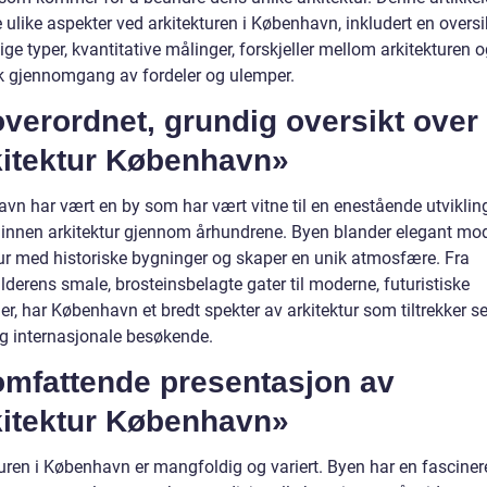
 ulike aspekter ved arkitekturen i København, inkludert en oversi
lige typer, kvantitative målinger, forskjeller mellom arkitekturen 
sk gjennomgang av fordeler og ulemper.
verordnet, grundig oversikt over
kitektur København»
vn har vært en by som har vært vitne til en enestående utviklin
 innen arkitektur gjennom århundrene. Byen blander elegant mo
tur med historiske bygninger og skaper en unik atmosfære. Fra
derens smale, brosteinsbelagte gater til moderne, futuristiske
r, har København et bredt spekter av arkitektur som tiltrekker s
og internasjonale besøkende.
omfattende presentasjon av
kitektur København»
turen i København er mangfoldig og variert. Byen har en fascine