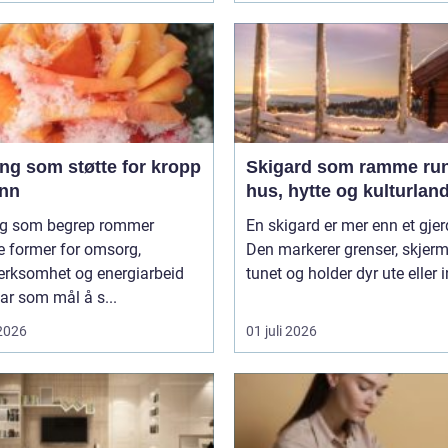
ng som støtte for kropp
Skigard som ramme ru
inn
hus, hytte og kulturlan
ng som begrep rommer
En skigard er mer enn et gjer
 former for omsorg,
Den markerer grenser, skjerm
rksomhet og energiarbeid
tunet og holder dyr ute eller in
r som mål å s...
 2026
01 juli 2026