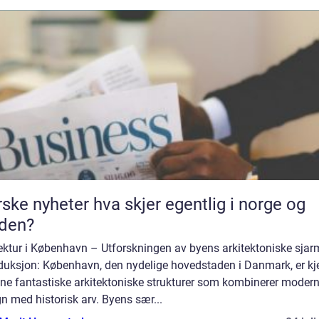
heter hva skjer egentlig i norge og
den?
tektur i København – Utforskningen av byens arkitektoniske sjar
oduksjon: København, den nydelige hovedstaden i Danmark, er kj
ine fantastiske arkitektoniske strukturer som kombinerer moder
n med historisk arv. Byens sær...