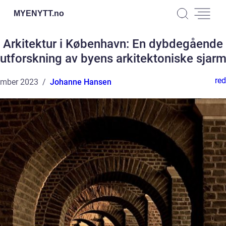
MYENYTT.
no
Arkitektur i København: En dybdegående
utforskning av byens arkitektoniske sjar
red
ember 2023
Johanne Hansen