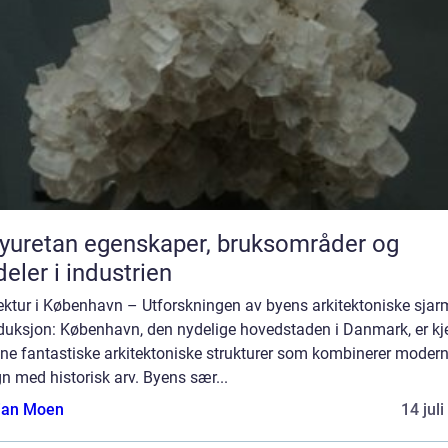
egenskaper, bruksområder og
deler i industrien
tektur i København – Utforskningen av byens arkitektoniske sjar
oduksjon: København, den nydelige hovedstaden i Danmark, er kj
ine fantastiske arkitektoniske strukturer som kombinerer moder
n med historisk arv. Byens sær...
tian Moen
14 jul