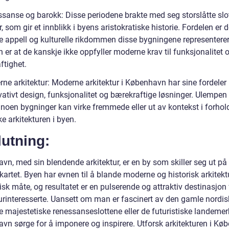
ssanse og barokk: Disse periodene brakte med seg storslåtte slo
, som gir et innblikk i byens aristokratiske historie. Fordelen er 
ke appell og kulturelle rikdommen disse bygningene representerer
er at de kanskje ikke oppfyller moderne krav til funksjonalitet 
ftighet.
ne arkitektur: Moderne arkitektur i København har sine fordeler 
vativt design, funksjonalitet og bærekraftige løsninger. Ulempen
noen bygninger kan virke fremmede eller ut av kontekst i forhold
ke arkitekturen i byen.
utning:
vn, med sin blendende arkitektur, er en by som skiller seg ut på
artet. Byen har evnen til å blande moderne og historisk arkitekt
k måte, og resultatet er en pulserende og attraktiv destinasjon 
turinteresserte. Uansett om man er fascinert av den gamle nordis
de majestetiske renessanseslottene eller de futuristiske landemerk
vn sørge for å imponere og inspirere. Utforsk arkitekturen i Kø