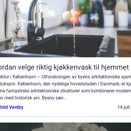
rdan velge riktig kjøkkenvask til hjemmet
tektur i København – Utforskningen av byens arkitektoniske sjar
oduksjon: København, den nydelige hovedstaden i Danmark, er kj
ine fantastiske arkitektoniske strukturer som kombinerer moder
n med historisk arv. Byens sær...
hild Vestby
14 jul