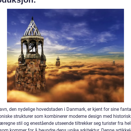
vn, den nydelige hovedstaden i Danmark, er kjent for sine fanta
toniske strukturer som kombinerer moderne design med historisk 
regne stil og enestående utseende tiltrekker seg turister fra he
 som kommer for å beundre dens unike arkitektur. Denne artikkele