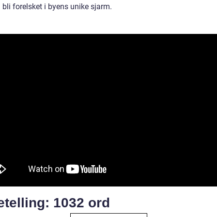
 bli forelsket i byens unike sjarm.
telling: 1032 ord