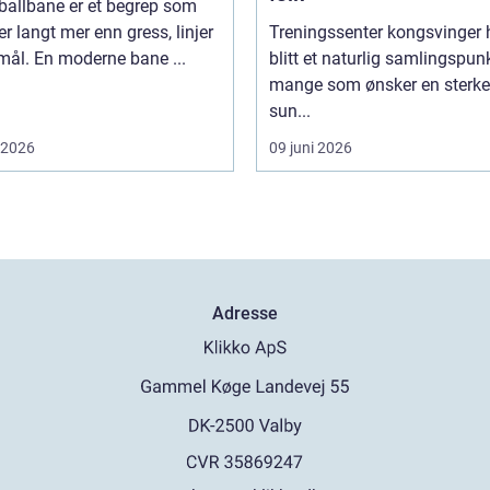
ballbane er et begrep som
 langt mer enn gress, linjer
Treningssenter kongsvinger 
mål. En moderne bane ...
blitt et naturlig samlingspunk
mange som ønsker en sterke
sun...
i 2026
09 juni 2026
Adresse