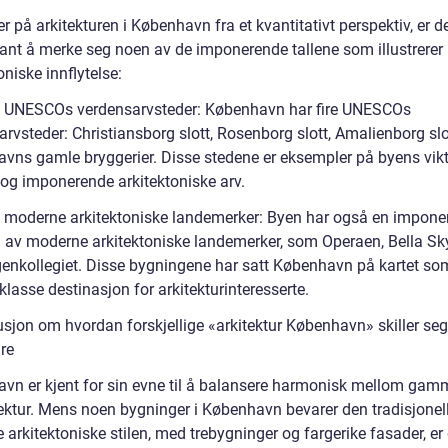
er på arkitekturen i København fra et kvantitativt perspektiv, er d
sant å merke seg noen av de imponerende tallene som illustrerer
oniske innflytelse:
l UNESCOs verdensarvsteder: København har fire UNESCOs
rvsteder: Christiansborg slott, Rosenborg slott, Amalienborg slo
vns gamle bryggerier. Disse stedene er eksempler på byens vik
 og imponerende arkitektoniske arv.
l moderne arkitektoniske landemerker: Byen har også en impone
 av moderne arkitektoniske landemerker, som Operaen, Bella Sk
genkollegiet. Disse bygningene har satt København på kartet so
lasse destinasjon for arkitekturinteresserte.
usjon om hvordan forskjellige «arkitektur København» skiller seg
re
vn er kjent for sin evne til å balansere harmonisk mellom gam
tektur. Mens noen bygninger i København bevarer den tradisjonel
 arkitektoniske stilen, med trebygninger og fargerike fasader, er