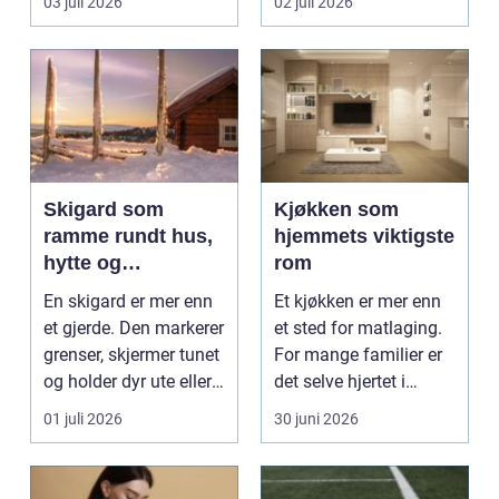
03 juli 2026
02 juli 2026
gjør...
Skigard som
Kjøkken som
ramme rundt hus,
hjemmets viktigste
hytte og
rom
kulturlandskap
En skigard er mer enn
Et kjøkken er mer enn
et gjerde. Den markerer
et sted for matlaging.
grenser, skjermer tunet
For mange familier er
og holder dyr ute eller
det selve hjertet i
inne, ...
boligen, romm...
01 juli 2026
30 juni 2026