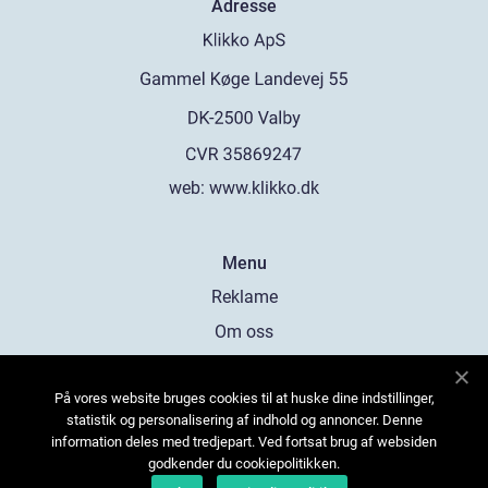
Adresse
web:
www.klikko.dk
Menu
Reklame
Om oss
Cookies
På vores website bruges cookies til at huske dine indstillinger,
Kontakt Oss
statistik og personalisering af indhold og annoncer. Denne
Sitemap
information deles med tredjepart. Ved fortsat brug af websiden
godkender du cookiepolitikken.