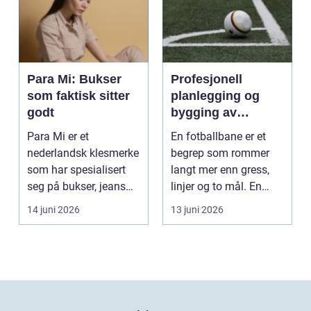
Para Mi: Bukser
Profesjonell
som faktisk sitter
planlegging og
godt
bygging av
fotballbane
Para Mi er et
En fotballbane er et
nederlandsk klesmerke
begrep som rommer
som har spesialisert
langt mer enn gress,
seg på bukser, jeans
linjer og to mål. En
og skjørt...
moderne bane ...
14 juni 2026
13 juni 2026