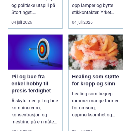
og politiske utspill på
opp lamper og bytte
Stortinget.
stikkontakter. Yrket
Nyhetsbildet form...
handler om sikker...
04 juli 2026
04 juli 2026
Pil og bue fra
Healing som støtte
enkel hobby til
for kropp og sinn
presis ferdighet
healing som begrep
Å skyte med pil og bue
rommer mange former
kombinerer ro,
for omsorg,
konsentrasjon og
oppmerksomhet og
mestring på en måte
energiarbeid som har
få andre aktiviteter
som mål å s...