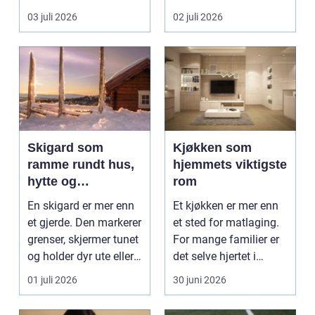
få andre aktiviteter
som mål å s...
03 juli 2026
02 juli 2026
gjør...
Skigard som
Kjøkken som
ramme rundt hus,
hjemmets viktigste
hytte og
rom
kulturlandskap
En skigard er mer enn
Et kjøkken er mer enn
et gjerde. Den markerer
et sted for matlaging.
grenser, skjermer tunet
For mange familier er
og holder dyr ute eller
det selve hjertet i
inne, ...
boligen, romm...
01 juli 2026
30 juni 2026