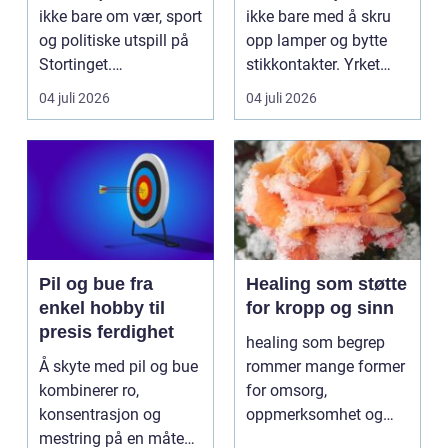
viktig?
ikke bare om vær, sport
ikke bare med å skru
og politiske utspill på
opp lamper og bytte
Stortinget.
stikkontakter. Yrket
Nyhetsbildet form...
handler om sikker...
04 juli 2026
04 juli 2026
Pil og bue fra
Healing som støtte
enkel hobby til
for kropp og sinn
presis ferdighet
healing som begrep
Å skyte med pil og bue
rommer mange former
kombinerer ro,
for omsorg,
konsentrasjon og
oppmerksomhet og
mestring på en måte
energiarbeid som har