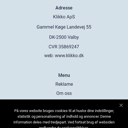
Adresse
web:
www.klikko.dk
Menu
Reklame
Om oss
Cookies
På vores website bruges cookies til at huske dine indstillinger,
Kontakt Oss
statistik og personalisering af indhold og annoncer. Denne
Sitemap
information deles med tredjepart. Ved fortsat brug af websiden
godkender du cookiepolitikken.