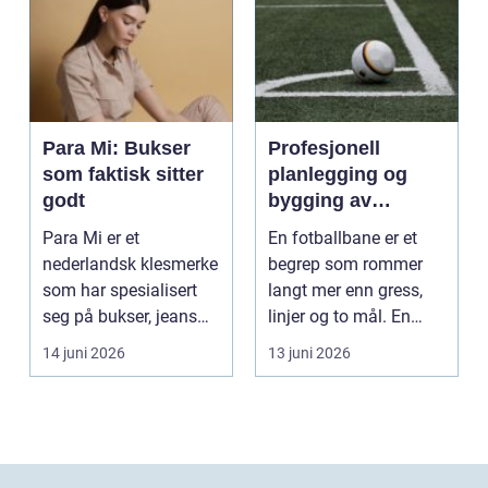
Para Mi: Bukser
Profesjonell
som faktisk sitter
planlegging og
godt
bygging av
fotballbane
Para Mi er et
En fotballbane er et
nederlandsk klesmerke
begrep som rommer
som har spesialisert
langt mer enn gress,
seg på bukser, jeans
linjer og to mål. En
og skjørt...
moderne bane ...
14 juni 2026
13 juni 2026