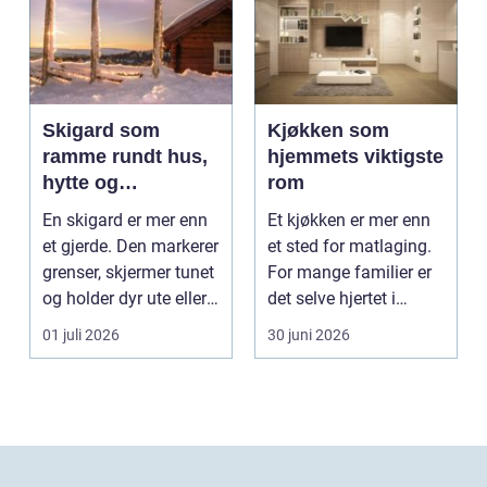
Skigard som
Kjøkken som
ramme rundt hus,
hjemmets viktigste
hytte og
rom
kulturlandskap
En skigard er mer enn
Et kjøkken er mer enn
et gjerde. Den markerer
et sted for matlaging.
grenser, skjermer tunet
For mange familier er
og holder dyr ute eller
det selve hjertet i
inne, ...
boligen, romm...
01 juli 2026
30 juni 2026