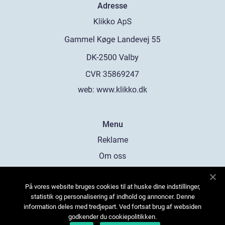
Adresse
web:
www.klikko.dk
Menu
Reklame
Om oss
Cookies
På vores website bruges cookies til at huske dine indstillinger,
Kontakt Oss
statistik og personalisering af indhold og annoncer. Denne
Sitemap
information deles med tredjepart. Ved fortsat brug af websiden
godkender du cookiepolitikken.