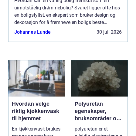
Hvordan kan en vanlig bolig fremstå som en
uimotståelig drømmebolig? Svaret ligger ofte hos
en boligstylist, en ekspert som bruker design og
dekorasjon for å fremheve en boligs beste
egenskaper. I dagens konkurransepregede ei...
Johannes Lunde
30 juli 2026
Hvordan velge
Polyuretan
riktig kjøkkenvask
egenskaper,
til hjemmet
bruksområder og
fordeler i
En kjøkkenvask brukes
polyuretan er et
industrien