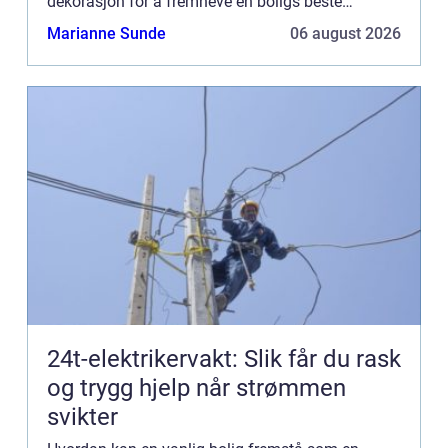
dekorasjon for å fremheve en boligs beste
egenskaper. I dagens konkurransepregede ei...
Marianne Sunde
06 august 2026
24t-elektrikervakt: Slik får du rask
og trygg hjelp når strømmen
svikter