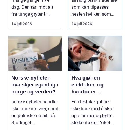
mange ganger hver
allsidig plastmateriale
dag. Den tar imot alt
som kan tilpasses
fra tunge gryter til
nesten hvilken som
skarpe kniver og ...
helst oppgave. Fra
14 juli 2026
14 juli 2026
myk...
Norske nyheter
Hva gjør en
hva skjer egentlig i
elektriker, og
norge og verden?
hvorfor er
fagkunnskap så
norske nyheter handler
En elektriker jobber
viktig?
ikke bare om vær, sport
ikke bare med å skru
og politiske utspill på
opp lamper og bytte
Stortinget.
stikkontakter. Yrket
Nyhetsbildet form...
handler om sikker...