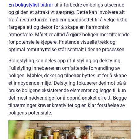
En boligstylist bidrar
til å forbedre en boligs utseende
og gi den et attraktivt særpreg. Dette kan involvere alt
fra å restrukturere møbleringsoppsettet til å velge riktig
fargepalett og dekor for å skape en harmonisk
atmosfære. Målet er alltid å gjøre boligen mer tiltalende
for potensielle kjøpere. Fristende visuelle trekk og
optimal romutnyttelse står sentralt i denne prosessen.
Boligstyling kan deles opp i fullstyling og delstyling.
Fullstyling innebærer en omfattende forvandling av
boligen. Møbler, dekor og tilbehør byttes ut for å skape
et innbydende miljø. Delstyling fokuserer derimot på å
bruke boligens eksisterende elementer og legge til kun
det mest nødvendige for å oppnå ønsket effekt. Begge
tilnærminger krever kreativitet og en klar forståelse av
boligens potensiale.