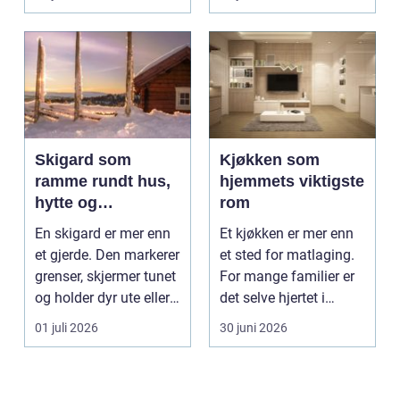
gjør...
Skigard som
Kjøkken som
ramme rundt hus,
hjemmets viktigste
hytte og
rom
kulturlandskap
En skigard er mer enn
Et kjøkken er mer enn
et gjerde. Den markerer
et sted for matlaging.
grenser, skjermer tunet
For mange familier er
og holder dyr ute eller
det selve hjertet i
inne, ...
boligen, romm...
01 juli 2026
30 juni 2026