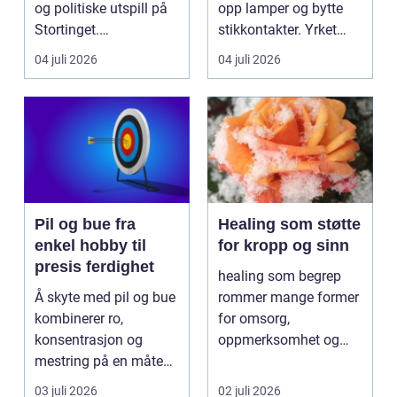
og politiske utspill på
opp lamper og bytte
Stortinget.
stikkontakter. Yrket
Nyhetsbildet form...
handler om sikker...
04 juli 2026
04 juli 2026
Pil og bue fra
Healing som støtte
enkel hobby til
for kropp og sinn
presis ferdighet
healing som begrep
Å skyte med pil og bue
rommer mange former
kombinerer ro,
for omsorg,
konsentrasjon og
oppmerksomhet og
mestring på en måte
energiarbeid som har
få andre aktiviteter
som mål å s...
03 juli 2026
02 juli 2026