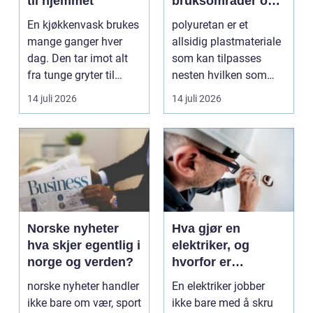
til hjemmet
bruksområder og
fordeler i
En kjøkkenvask brukes
polyuretan er et
industrien
mange ganger hver
allsidig plastmateriale
dag. Den tar imot alt
som kan tilpasses
fra tunge gryter til
nesten hvilken som
skarpe kniver og ...
helst oppgave. Fra
14 juli 2026
14 juli 2026
myk...
Norske nyheter
Hva gjør en
hva skjer egentlig i
elektriker, og
norge og verden?
hvorfor er
fagkunnskap så
norske nyheter handler
En elektriker jobber
viktig?
ikke bare om vær, sport
ikke bare med å skru