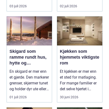
få andre aktiviteter
som mål å s...
03 juli 2026
02 juli 2026
gjør...
Skigard som
Kjøkken som
ramme rundt hus,
hjemmets viktigste
hytte og
rom
kulturlandskap
En skigard er mer enn
Et kjøkken er mer enn
et gjerde. Den markerer
et sted for matlaging.
grenser, skjermer tunet
For mange familier er
og holder dyr ute eller
det selve hjertet i
inne, ...
boligen, romm...
01 juli 2026
30 juni 2026