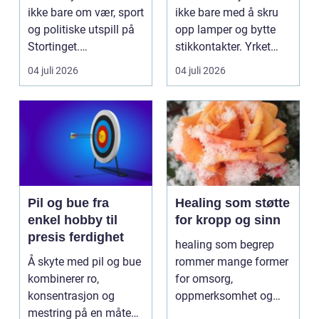
viktig?
ikke bare om vær, sport
ikke bare med å skru
og politiske utspill på
opp lamper og bytte
Stortinget.
stikkontakter. Yrket
Nyhetsbildet form...
handler om sikker...
04 juli 2026
04 juli 2026
Pil og bue fra
Healing som støtte
enkel hobby til
for kropp og sinn
presis ferdighet
healing som begrep
Å skyte med pil og bue
rommer mange former
kombinerer ro,
for omsorg,
konsentrasjon og
oppmerksomhet og
mestring på en måte
energiarbeid som har