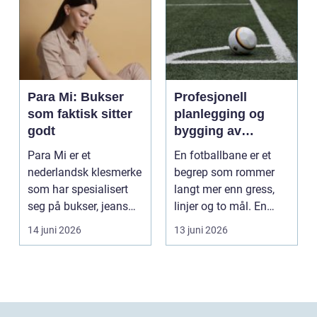
Para Mi: Bukser
Profesjonell
som faktisk sitter
planlegging og
godt
bygging av
fotballbane
Para Mi er et
En fotballbane er et
nederlandsk klesmerke
begrep som rommer
som har spesialisert
langt mer enn gress,
seg på bukser, jeans
linjer og to mål. En
og skjørt...
moderne bane ...
14 juni 2026
13 juni 2026