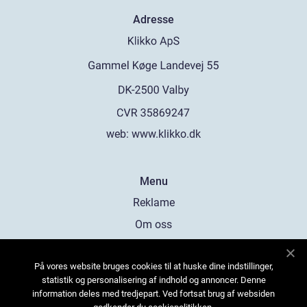
Adresse
web:
www.klikko.dk
Menu
Reklame
Om oss
Cookies
På vores website bruges cookies til at huske dine indstillinger,
Kontakt Oss
statistik og personalisering af indhold og annoncer. Denne
Sitemap
information deles med tredjepart. Ved fortsat brug af websiden