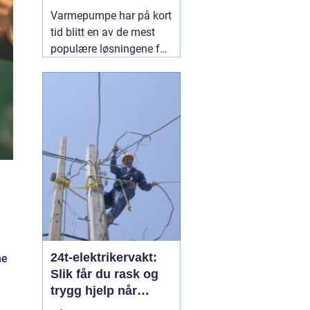
Varmepumpe har på kort
tid blitt en av de mest
populære løsningene for
oppvarming i norge.
Mange velger nå bort ren
panelovn-varme til fordel
for mer energieffektive
systemer som gir både
lavere strømregning og
jevnere inneklima. En
06
august 2026
24t-elektrikervakt:
ne
Slik får du rask og
trygg hjelp når
strømmen svikter