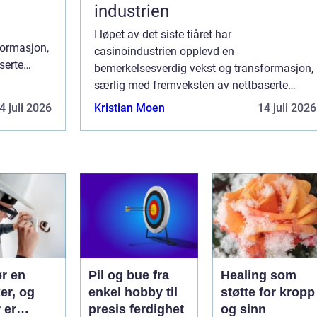
industrien
I løpet av det siste tiåret har
formasjon,
casinoindustrien opplevd en
serte
bemerkelsesverdig vekst og transformasjon,
rsker
særlig med fremveksten av nettbaserte
og
plattformer. Denne artikkelen utforsker
4 juli 2026
Kristian Moen
14 juli 2026
opplevelsen av både landbaserte og
nettbaser...
ør en
Pil og bue fra
Healing som
ker, og
enkel hobby til
støtte for kropp
 er
presis ferdighet
og sinn