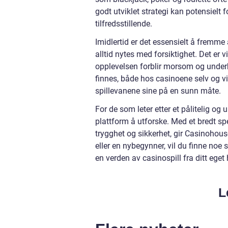
godt utviklet strategi kan potensielt
tilfredsstillende.
Imidlertid er det essensielt å fremme 
alltid nytes med forsiktighet. Det er vi
opplevelsen forblir morsom og under
finnes, både hos casinoene selv og vi
spillevanene sine på en sunn måte.
For de som leter etter et pålitelig og
plattform å utforske. Med et bredt spe
trygghet og sikkerhet, gir Casinohouse
eller en nybegynner, vil du finne noe
en verden av casinospill fra ditt eget
L