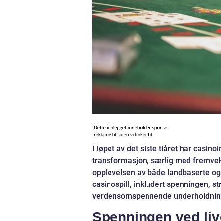
I løpet av det siste tiåret har casi
transformasjon, særlig med fremveks
opplevelsen av både landbaserte og 
casinospill, inkludert spenningen, st
verdensomspennende underholdnin
Spenningen ved liv