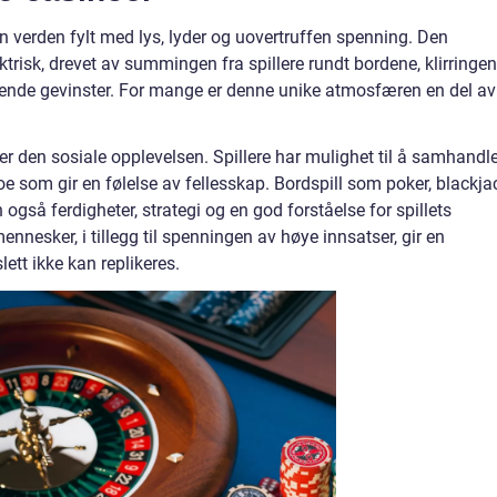
i en verden fylt med lys, lyder og uovertruffen spenning. Den
risk, drevet av summingen fra spillere rundt bordene, klirringen
eirende gevinster. For mange er denne unike atmosfæren en del av
r den sosiale opplevelsen. Spillere har mulighet til å samhandl
e som gir en følelse av fellesskap. Bordspill som poker, blackja
 også ferdigheter, strategi og en god forståelse for spillets
nesker, i tillegg til spenningen av høye innsatser, gir en
lett ikke kan replikeres.