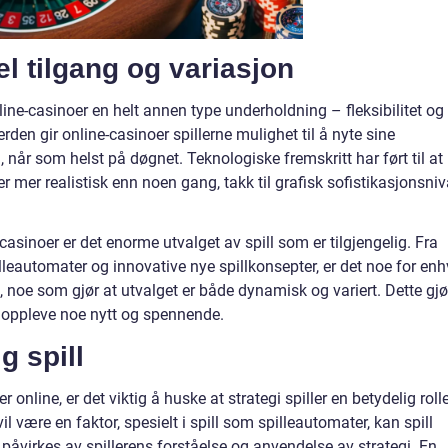
l tilgang og variasjon
online-casinoer en helt annen type underholdning – fleksibilitet og
den gir online-casinoer spillerne mulighet til å nyte sine
m, når som helst på døgnet. Teknologiske fremskritt har ført til at
r mer realistisk enn noen gang, takk til grafisk sofistikasjonsni
asinoer er det enorme utvalget av spill som er tilgjengelig. Fra
spilleautomater og innovative nye spillkonsepter, er det noe for enh
t, noe som gjør at utvalget er både dynamisk og variert. Dette gjø
 å oppleve noe nytt og spennende.
g spill
r online, er det viktig å huske at strategi spiller en betydelig rolle
l være en faktor, spesielt i spill som spilleautomater, kan spill
 påvirkes av spillerens forståelse og anvendelse av strategi. En