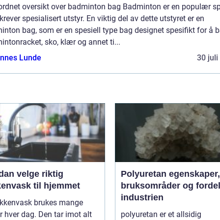
ordnet oversikt over badminton bag Badminton er en populær sp
rever spesialisert utstyr. En viktig del av dette utstyret er en
nton bag, som er en spesiell type bag designet spesifikt for å 
ntonracket, sko, klær og annet ti...
nnes Lunde
30 jul
an velge riktig
Polyuretan egenskaper,
kenvask til hjemmet
bruksområder og fordel
industrien
økkenvask brukes mange
 hver dag. Den tar imot alt
polyuretan er et allsidig