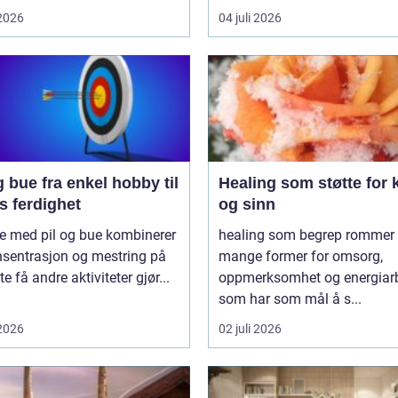
 2026
04 juli 2026
 enkel hobby til
Healing som støtte for 
s ferdighet
og sinn
e med pil og bue kombinerer
healing som begrep rommer
nsentrasjon og mestring på
mange former for omsorg,
e få andre aktiviteter gjør...
oppmerksomhet og energiar
som har som mål å s...
 2026
02 juli 2026