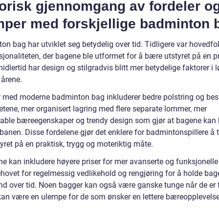
torisk gjennomgang av fordeler o
mper med forskjellige badminton 
n bag har utviklet seg betydelig over tid. Tidligere var hovedfo
jonaliteten, der bagene ble utformet for å bære utstyret på en p
idlertid har design og stilgradvis blitt mer betydelige faktorer i 
 årene.
r med moderne badminton bag inkluderer bedre polstring og bes
ketene, mer organisert lagring med flere separate lommer, mer
able bæreegenskaper og trendy design som gjør at bagene kan 
 banen. Disse fordelene gjør det enklere for badmintonspillere å
yret på en praktisk, trygg og moteriktig måte.
e kan inkludere høyere priser for mer avanserte og funksjonelle
hovet for regelmessig vedlikehold og rengjøring for å holde bag
nd over tid. Noen bagger kan også være ganske tunge når de er f
 kan være en ulempe for de som ønsker en lettere bæreopplevelse