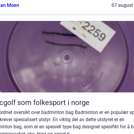
tian Moen
07 august
cgolf som folkesport i norge
ordnet oversikt over badminton bag Badminton er en populær sp
rever spesialisert utstyr. En viktig del av dette utstyret er en
nton bag, som er en spesiell type bag designet spesifikt for å 
ntonracket, sko, klær og annet ti...