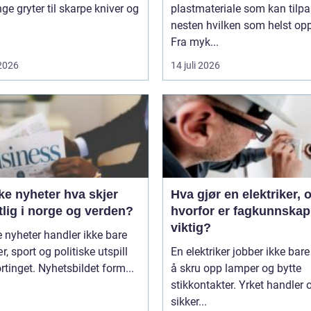
nge gryter til skarpe kniver og
plastmateriale som kan tilp
nesten hvilken som helst op
Fra myk...
 2026
14 juli 2026
nyheter hva skjer
Hva gjør en elektriker, 
lig i norge og verden?
hvorfor er fagkunnskap
viktig?
 nyheter handler ikke bare
, sport og politiske utspill
En elektriker jobber ikke bar
rtinget. Nyhetsbildet form...
å skru opp lamper og bytte
stikkontakter. Yrket handler
sikker...