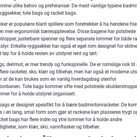
mme ulike behov og preferanser. De mest vanlige typene badm
yggsekker, tote bags og racket bags.
ker er populære blant spillere som foretrekker å ha hendene frie
en mer ergonomisk bæreopplevelse. Disse bagene har polstrede
stropper, justerbare spenner og flere separate lommer for både r
styr. Enkelte ryggsekker har også et eget rom designet for skitn
tt tøy for å holde resten av utstyret rent og tørt.
s, derimot, er mer trendy og funksjonelle. De er romslige nok til
lere racketer, sko, klær og tilbehør, men har også et moderne ut
r at de kan brukes som en vanlig hverdagsbag utenfor
onbanen. Tote bags kommer ofte med polstrede skulderstroppe
mmer for å holde utstyret organisert.
bags er designet spesifikt for å bære badmintonracketer. De ko
s i en lang, smal form som gjør at rackene kan plasseres trygt og
cket bags har flere indre og ytre lommer for å holde andre
gheter, som klær, sko, vannflasker og tilbehør.