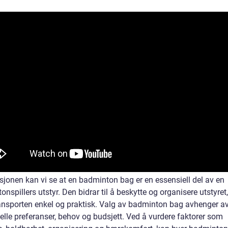
sjonen kan vi se at en badminton bag er en essensiell del av en
nspillers utstyr. Den bidrar til å beskytte og organisere utstyret
ransporten enkel og praktisk. Valg av badminton bag avhenger a
elle preferanser, behov og budsjett. Ved å vurdere faktorer som