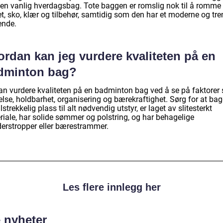
en vanlig hverdagsbag. Tote baggen er romslig nok til å romme
et, sko, klær og tilbehør, samtidig som den har et moderne og tr
ende.
ordan kan jeg vurdere kvaliteten på en
dminton bag?
an vurdere kvaliteten på en badminton bag ved å se på faktorer
else, holdbarhet, organisering og bærekraftighet. Sørg for at ba
ilstrekkelig plass til alt nødvendig utstyr, er laget av slitesterkt
riale, har solide sømmer og polstring, og har behagelige
derstropper eller bærestrammer.
Les flere innlegg her
e nyheter