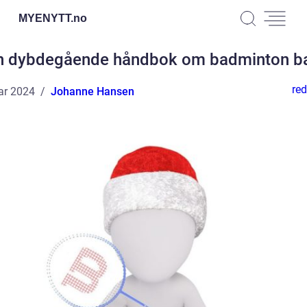
MYENYTT.
no
n dybdegående håndbok om badminton b
red
ar 2024
Johanne Hansen