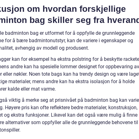
usjon om hvordan forskjellige
inton bag skiller seg fra hveran
le badminton bag er utformet for å oppfylle de grunnleggende
e for å bære badmintonutstyr, kan de variere i egenskaper og
nalitet, avhengig av modell og produsent.
gger kan for eksempel ha ekstra polstring for å beskytte racket
mens andre kan ha spesielle lommer designet for oppbevaring a
r eller nøkler. Noen tote bags kan ha trendy design og være lage
ige materialer, mens andre kan ha ekstra isolasjon for å holde
rer kalde eller mat varme.
også viktig å merke seg at prisnivået på badminton bag kan varie
g. Høyere pris kan ofte reflektere bedre materialer, konstruksjon, 
et og ekstra funksjoner. Likevel kan det også være mulig å finne
re alternativer som oppfyller alle de grunnleggende behovene til
onspiller.