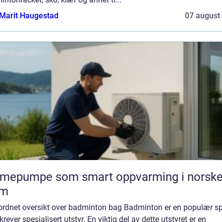
Marit Haugestad
07 august
rmepumpe som smart oppvarming i norsk
em
ordnet oversikt over badminton bag Badminton er en populær sp
rever spesialisert utstyr. En viktig del av dette utstyret er en