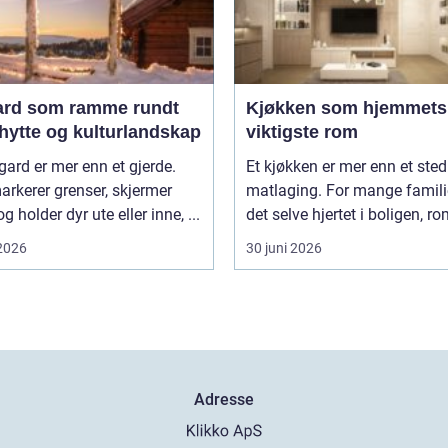
ard som ramme rundt
Kjøkken som hjemmets
hytte og kulturlandskap
viktigste rom
gard er mer enn et gjerde.
Et kjøkken er mer enn et sted
rkerer grenser, skjermer
matlaging. For mange famili
g holder dyr ute eller inne, ...
det selve hjertet i boligen, r
 2026
30 juni 2026
Adresse