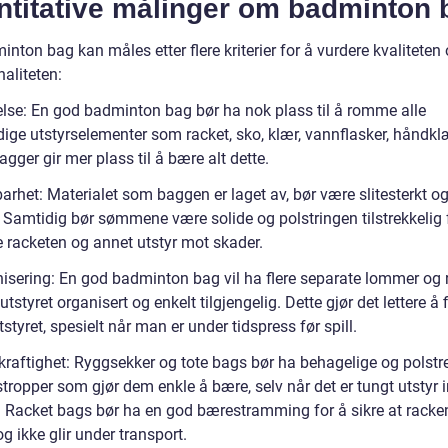
ntitative målinger om badminton 
nton bag kan måles etter flere kriterier for å vurdere kvaliteten
aliteten:
relse: En god badminton bag bør ha nok plass til å romme alle
ige utstyrselementer som racket, sko, klær, vannflasker, håndkl
agger gir mer plass til å bære alt dette.
arhet: Materialet som baggen er laget av, bør være slitesterkt o
. Samtidig bør sømmene være solide og polstringen tilstrekkelig 
e racketen og annet utstyr mot skader.
nisering: En god badminton bag vil ha flere separate lommer og 
utstyret organisert og enkelt tilgjengelig. Dette gjør det lettere å 
styret, spesielt når man er under tidspress før spill.
kraftighet: Ryggsekker og tote bags bør ha behagelige og polstr
tropper som gjør dem enkle å bære, selv når det er tungt utstyr i
 Racket bags bør ha en god bærestramming for å sikre at racke
og ikke glir under transport.