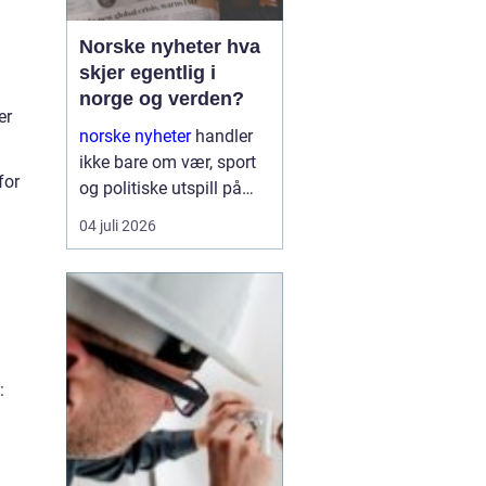
Norske nyheter hva
skjer egentlig i
norge og verden?
er
norske nyheter
handler
ikke bare om vær, sport
for
og politiske utspill på
Stortinget. Nyhetsbildet
04 juli 2026
formes i spennet mellom
globale konflikter,
økonomiske interesser,
teknologiske skift og
sosiale kamper. Den
som ønsker ...
: