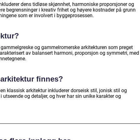
inkluderer dens tidløse skjønnhet, harmoniske proporsjoner og
re begrensninger i kreativ frihet og høyere kostnader på grunn
ingene som er involvert i byggeprosessen.
ektur?
 den gammelgreske og gammelromerske arkitekturen som preget
 karakterisert av balansert harmoni, proporsjon og symmetri, med
ennetegnene.
 arkitektur finnes?
 klassisk arkitektur inkluderer dorseisk stil, jonisk stil og
er i utseende og detaljer, og hver har sin unike karakter og