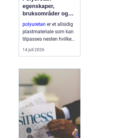
egenskaper,
bruksområder og
fordeler i industrien
polyuretan
er et allsidig
plastmateriale som kan
tilpasses nesten hvilken
som helst oppgave. Fra
14 juli 2026
myke skum i møbler til
harde, slitesterke
komponenter i
tungindustri, brukes
samme grunnkjemi til å
...