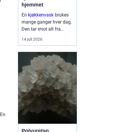
i
hjemmet
En
kjøkkenvask
brukes
mange ganger hver dag.
Den tar imot alt fra
tunge gryter til skarpe
14 juli 2026
kniver og varme
stekepanner. Valget
påvirker både hverdagen,
rengjøringen og uttrykket
på ...
 En
Polyuretan