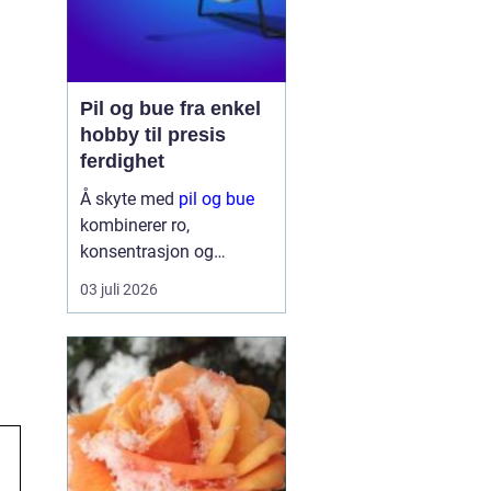
Pil og bue fra enkel
hobby til presis
ferdighet
Å skyte med
pil og bue
kombinerer ro,
konsentrasjon og
mestring på en måte få
03 juli 2026
andre aktiviteter gjør.
Mange starter av
nysgjerrighet, som en
enkel hobby i hagen eller
på hytta. Etter kort tid
opplever de hvor m...