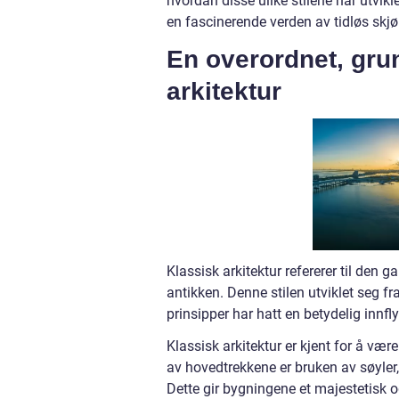
hvordan disse ulike stilene har utvikl
en fascinerende verden av tidløs skj
En overordnet, grun
arkitektur
Klassisk arkitektur refererer til de
antikken. Denne stilen utviklet seg fra
prinsipper har hatt en betydelig innfly
Klassisk arkitektur er kjent for å væ
av hovedtrekkene er bruken av søyler,
Dette gir bygningene et majestetisk o