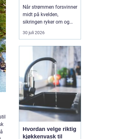
strømmen svikter
Når strømmen forsvinner
midt på kvelden,
sikringen ryker om og
om igjen, eller det lukter
30 juli 2026
svidd fra et stikkontakt,
trenger du hjelp med én
gang. En 24t-
elektrikervakt er en
tjeneste der autoriserte
elektrikere rykker ut ute...
til
sk
Hvordan velge riktig
på
kjøkkenvask til