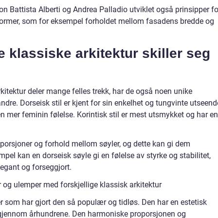
on Battista Alberti og Andrea Palladio utviklet også prinsipper fo
former, som for eksempel forholdet mellom fasadens bredde og
e klassiske arkitektur skiller seg
rkitektur deler mange felles trekk, har de også noen unike
dre. Dorseisk stil er kjent for sin enkelhet og tungvinte utseend
en mer feminin følelse. Korintisk stil er mest utsmykket og har en
roporsjoner og forhold mellom søyler, og dette kan gi dem
empel kan en dorseisk søyle gi en følelse av styrke og stabilitet,
egant og forseggjort.
 og ulemper med forskjellige klassisk arkitektur
r som har gjort den så populær og tidløs. Den har en estetisk
t gjennom århundrene. Den harmoniske proporsjonen og