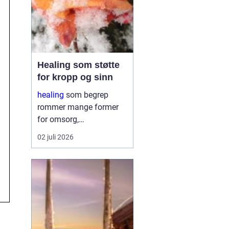
Healing som støtte
for kropp og sinn
healing
som begrep
rommer mange former
for omsorg,
oppmerksomhet og
02 juli 2026
energiarbeid som har
som mål å støtte
kroppens egen evne til å
hente seg inn igjen.
Mange oppsøker healing
når livet føles
ubalansert, når st...