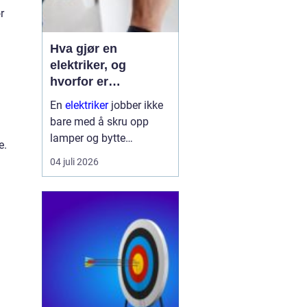
r
Hva gjør en
elektriker, og
hvorfor er
fagkunnskap så
En
elektriker
jobber ikke
viktig?
bare med å skru opp
lamper og bytte
e.
stikkontakter. Yrket
04 juli 2026
handler om sikkerhet,
planlegging og teknologi
som skal fungere trygt
hver eneste dag. Strøm
finnes i alle boliger, bygg
og bedrifte...