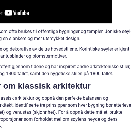
l som ofte brukes til offentlige bygninger og templer. Joniske søyl
og en slankere og mer utsmykket design.
 og dekorative av de tre hovedstilene. Korintiske søyler er kjent 
kantusblader og blomstermotiver.
reført gjennom tidene og har inspirert andre arkitektoniske stiler,
g 1800-tallet, samt den nygotiske stilen på 1800-tallet.
 om klassisk arkitektur
 klassisk arkitektur og oppnå den perfekte balansen og
kitekt, identifiserte tre prinsipper som hver bygning bør etterleve
litet) og venustas (skjønnhet). For å oppnå dette målet, brukte
proporsjoner som forholdet mellom søylens høyde og dens
».