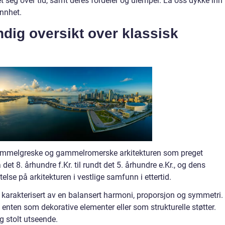
et seg over tid, samt deres fordeler og ulemper. La oss dykke inn 
ønnhet.
dig oversikt over klassisk
n gammelgreske og gammelromerske arkitekturen som preget
 det 8. århundre f.Kr. til rundt det 5. århundre e.Kr., og dens
telse på arkitekturen i vestlige samfunn i ettertid.
re karakterisert av en balansert harmoni, proporsjon og symmetri.
 enten som dekorative elementer eller som strukturelle støtter.
g stolt utseende.