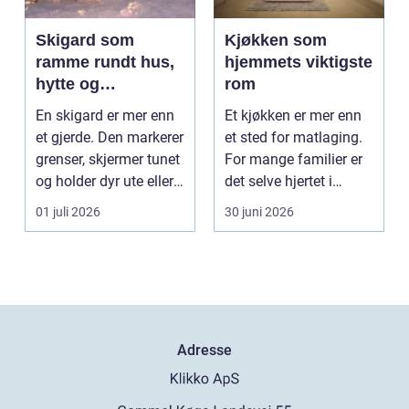
Skigard som
Kjøkken som
ramme rundt hus,
hjemmets viktigste
hytte og
rom
kulturlandskap
En skigard er mer enn
Et kjøkken er mer enn
et gjerde. Den markerer
et sted for matlaging.
grenser, skjermer tunet
For mange familier er
og holder dyr ute eller
det selve hjertet i
inne, ...
boligen, romm...
01 juli 2026
30 juni 2026
Adresse