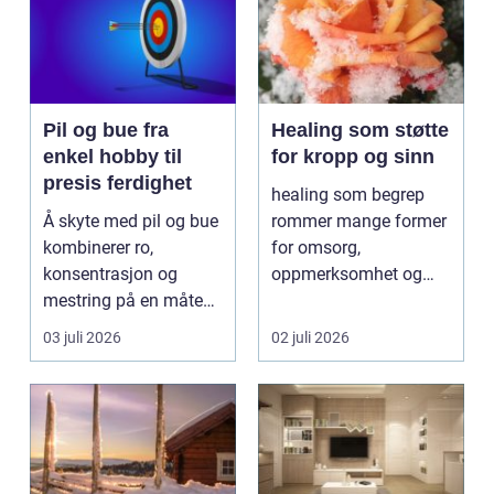
Pil og bue fra
Healing som støtte
enkel hobby til
for kropp og sinn
presis ferdighet
healing som begrep
Å skyte med pil og bue
rommer mange former
kombinerer ro,
for omsorg,
konsentrasjon og
oppmerksomhet og
mestring på en måte
energiarbeid som har
få andre aktiviteter
som mål å s...
03 juli 2026
02 juli 2026
gjør...