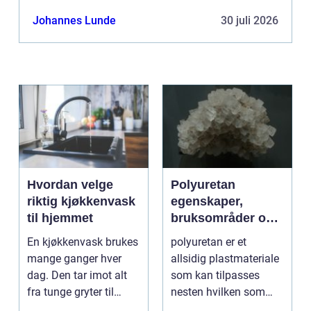
Johannes Lunde
30 juli 2026
Hvordan velge
Polyuretan
riktig kjøkkenvask
egenskaper,
til hjemmet
bruksområder og
fordeler i
En kjøkkenvask brukes
polyuretan er et
industrien
mange ganger hver
allsidig plastmateriale
dag. Den tar imot alt
som kan tilpasses
fra tunge gryter til
nesten hvilken som
skarpe kniver og ...
helst oppgave. Fra