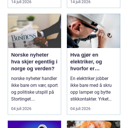
14 juli 2026
14 juli 2026
myk...
Norske nyheter
Hva gjør en
hva skjer egentlig i
elektriker, og
norge og verden?
hvorfor er
fagkunnskap så
norske nyheter handler
En elektriker jobber
viktig?
ikke bare om vær, sport
ikke bare med å skru
og politiske utspill på
opp lamper og bytte
Stortinget.
stikkontakter. Yrket
Nyhetsbildet form...
handler om sikker...
04 juli 2026
04 juli 2026