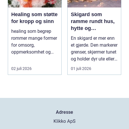
Healing som støtte
Skigard som
for kropp og sinn
ramme rundt hus,
hytte og
healing som begrep
kulturlandskap
rommer mange former
En skigard er mer enn
for omsorg,
et gjerde. Den markerer
oppmerksomhet og
grenser, skjermer tunet
energiarbeid som har
og holder dyr ute eller
som mål å s...
inne, ...
02 juli 2026
01 juli 2026
Adresse