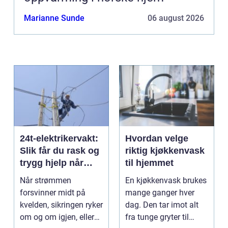
Marianne Sunde
06 august 2026
24t-elektrikervakt:
Hvordan velge
Slik får du rask og
riktig kjøkkenvask
trygg hjelp når
til hjemmet
strømmen svikter
Når strømmen
En kjøkkenvask brukes
forsvinner midt på
mange ganger hver
kvelden, sikringen ryker
dag. Den tar imot alt
om og om igjen, eller
fra tunge gryter til