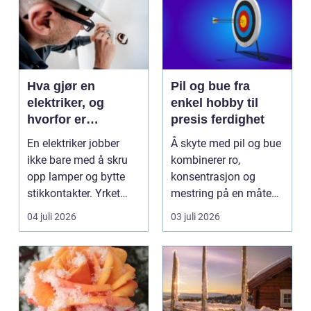
Hva gjør en
Pil og bue fra
elektriker, og
enkel hobby til
hvorfor er
presis ferdighet
fagkunnskap så
En elektriker jobber
Å skyte med pil og bue
viktig?
ikke bare med å skru
kombinerer ro,
opp lamper og bytte
konsentrasjon og
stikkontakter. Yrket
mestring på en måte
handler om sikker...
få andre aktiviteter
04 juli 2026
03 juli 2026
gjør...