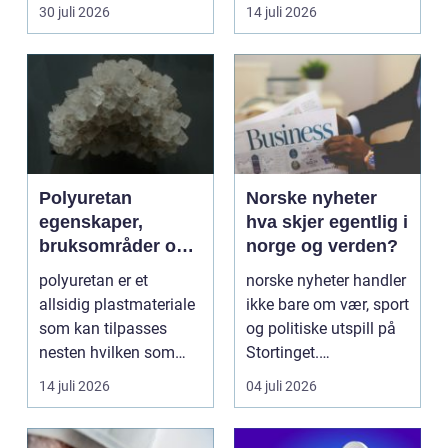
de...
skarpe kniver og ...
30 juli 2026
14 juli 2026
Polyuretan
Norske nyheter
egenskaper,
hva skjer egentlig i
bruksområder og
norge og verden?
fordeler i
polyuretan er et
norske nyheter handler
industrien
allsidig plastmateriale
ikke bare om vær, sport
som kan tilpasses
og politiske utspill på
nesten hvilken som
Stortinget.
helst oppgave. Fra
Nyhetsbildet form...
14 juli 2026
04 juli 2026
myk...