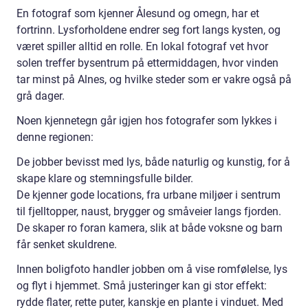
En fotograf som kjenner Ålesund og omegn, har et
fortrinn. Lysforholdene endrer seg fort langs kysten, og
været spiller alltid en rolle. En lokal fotograf vet hvor
solen treffer bysentrum på ettermiddagen, hvor vinden
tar minst på Alnes, og hvilke steder som er vakre også på
grå dager.
Noen kjennetegn går igjen hos fotografer som lykkes i
denne regionen:
De jobber bevisst med lys, både naturlig og kunstig, for å
skape klare og stemningsfulle bilder.
De kjenner gode locations, fra urbane miljøer i sentrum
til fjelltopper, naust, brygger og småveier langs fjorden.
De skaper ro foran kamera, slik at både voksne og barn
får senket skuldrene.
Innen boligfoto handler jobben om å vise romfølelse, lys
og flyt i hjemmet. Små justeringer kan gi stor effekt:
rydde flater, rette puter, kanskje en plante i vinduet. Med