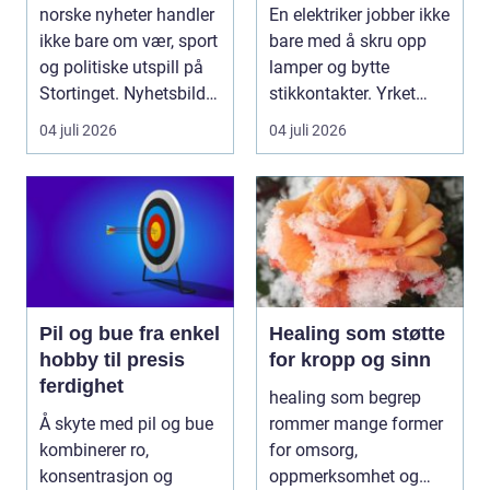
fagkunnskap så
norske nyheter handler
En elektriker jobber ikke
viktig?
ikke bare om vær, sport
bare med å skru opp
og politiske utspill på
lamper og bytte
Stortinget. Nyhetsbildet
stikkontakter. Yrket
form...
handler om sikker...
04 juli 2026
04 juli 2026
Pil og bue fra enkel
Healing som støtte
hobby til presis
for kropp og sinn
ferdighet
healing som begrep
Å skyte med pil og bue
rommer mange former
kombinerer ro,
for omsorg,
konsentrasjon og
oppmerksomhet og