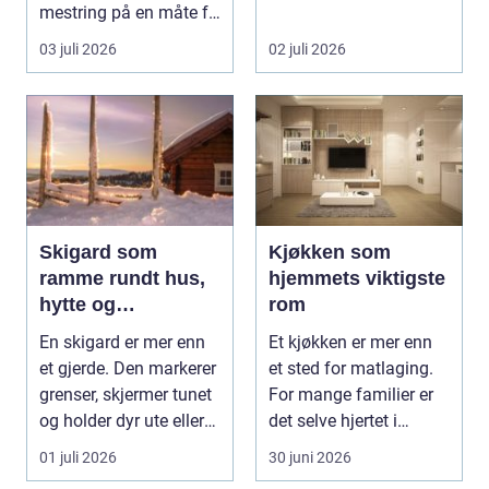
mestring på en måte få
energiarbeid som har
andre aktiviteter gjør...
som mål å s...
03 juli 2026
02 juli 2026
Skigard som
Kjøkken som
ramme rundt hus,
hjemmets viktigste
hytte og
rom
kulturlandskap
En skigard er mer enn
Et kjøkken er mer enn
et gjerde. Den markerer
et sted for matlaging.
grenser, skjermer tunet
For mange familier er
og holder dyr ute eller
det selve hjertet i
inne, ...
boligen, romm...
01 juli 2026
30 juni 2026