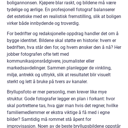
boligannonsen. Kjøpere blar raskt, og bildene må være
tydelige og ærlige. En profesjonell fotograf balanserer
det estetiske med en realistisk fremstilling, slik at boligen
virker både innbydende og troverdig.
For bedrifter og redaksjonelle oppdrag handler det om å
bygge identitet. Bildene skal støtte en historie: hvem er
bedriften, hva står den for, og hvem ønsker den å nå? Her
jobber fotografen ofte tett med
kommunikasjonsrådgivere, journalister eller
markedsavdelinger. Sammen planlegger de vinkling,
miljø, antrekk og uttrykk, slik at resultatet blir visuelt
sterkt og lett å bruke på tvers av kanaler.
Bryllupsfoto er mer personlig, men krever like mye
struktur. Gode fotografer legger en plan i forkant: hvor
skal portrettene tas, hva gjør man hvis det regner, hvilke
familiemedlemmer er ekstra viktige å få med i egne
bilder? Samtidig må rommet stå åpent for
improvisasjon. Noen av de beste bryllupsbildene oppstår