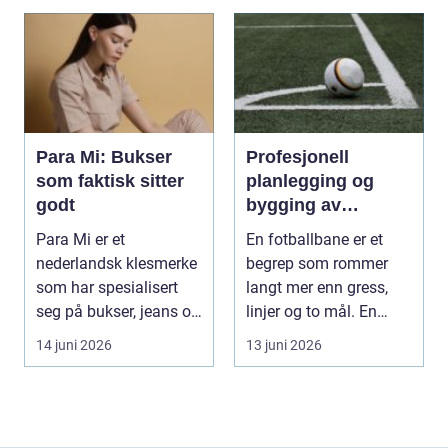
Para Mi: Bukser
Profesjonell
som faktisk sitter
planlegging og
godt
bygging av
fotballbane
Para Mi er et
En fotballbane er et
nederlandsk klesmerke
begrep som rommer
som har spesialisert
langt mer enn gress,
seg på bukser, jeans og
linjer og to mål. En
skjørt...
moderne bane ...
14 juni 2026
13 juni 2026