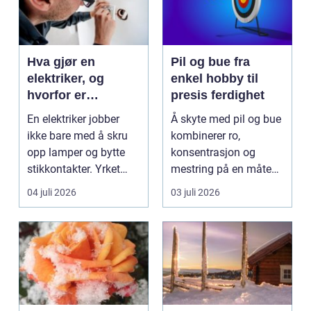
Hva gjør en
Pil og bue fra
elektriker, og
enkel hobby til
hvorfor er
presis ferdighet
fagkunnskap så
En elektriker jobber
Å skyte med pil og bue
viktig?
ikke bare med å skru
kombinerer ro,
opp lamper og bytte
konsentrasjon og
stikkontakter. Yrket
mestring på en måte
handler om sikker...
få andre aktiviteter
04 juli 2026
03 juli 2026
gjør...