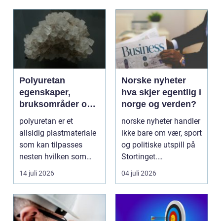
Polyuretan
Norske nyheter
egenskaper,
hva skjer egentlig i
bruksområder og
norge og verden?
fordeler i
polyuretan er et
norske nyheter handler
industrien
allsidig plastmateriale
ikke bare om vær, sport
som kan tilpasses
og politiske utspill på
nesten hvilken som
Stortinget.
helst oppgave. Fra
Nyhetsbildet form...
14 juli 2026
04 juli 2026
myk...