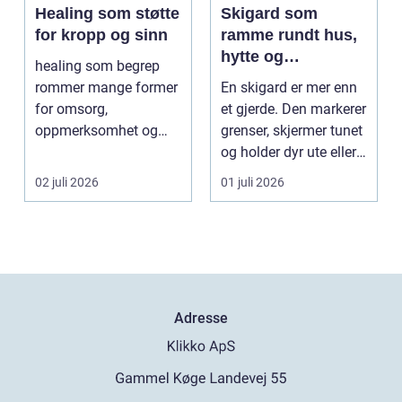
Healing som støtte
Skigard som
for kropp og sinn
ramme rundt hus,
hytte og
healing som begrep
kulturlandskap
rommer mange former
En skigard er mer enn
for omsorg,
et gjerde. Den markerer
oppmerksomhet og
grenser, skjermer tunet
energiarbeid som har
og holder dyr ute eller
som mål å s...
inne, ...
02 juli 2026
01 juli 2026
Adresse