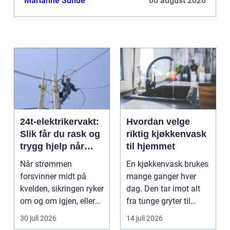
Marianne Sunde
06 august 2026
24t-elektrikervakt:
Hvordan velge
Slik får du rask og
riktig kjøkkenvask
trygg hjelp når
til hjemmet
strømmen svikter
Når strømmen
En kjøkkenvask brukes
forsvinner midt på
mange ganger hver
kvelden, sikringen ryker
dag. Den tar imot alt
om og om igjen, eller
fra tunge gryter til
de...
skarpe kniver og ...
30 juli 2026
14 juli 2026