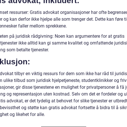
is advokat, inkludert:
nset ressurser: Gratis advokat organisasjoner har ofte begrense
r og kan derfor ikke hjelpe alle som trenger det. Dette kan føre ti
nnesker faller mellom sprekkene.
eten på juridisk rådgivning: Noen kan argumentere for at gratis
jenester ikke alltid kan gi samme kvalitet og omfattende juridis
ng som betalte tjenester.
klusjon:
dvokat tilbyr en viktig ressurs for dem som ikke har råd til juridis
ulike tilbud som juridisk hjelpetjeneste, studentklinikker og frivi
sjoner, gir disse tjenestene en mulighet for privatpersoner å få j
ing og representasjon uten kostnad. Selv om det er fordeler og 
is advokat, er det tydelig at behovet for slike tjenester er utbre
evissthet og støtte kan gratis advokat fortsette å bidra til å sik
ighet og likehet for alle.