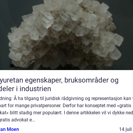
egenskaper, bruksområder og
deler i industrien
dning: Å ha tilgang til juridisk rådgivning og representasjon kan
art for mange privatpersoner. Derfor har konseptet med «gratis
at» blitt stadig mer populært. I denne artikkelen vil vi dykke ned
ratis advokat e...
tian Moen
14 jul