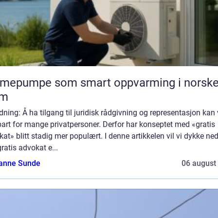
rmepumpe som smart oppvarming i norsk
em
dning: Å ha tilgang til juridisk rådgivning og representasjon kan
art for mange privatpersoner. Derfor har konseptet med «gratis
at» blitt stadig mer populært. I denne artikkelen vil vi dykke ned
ratis advokat e...
anne Sunde
06 august