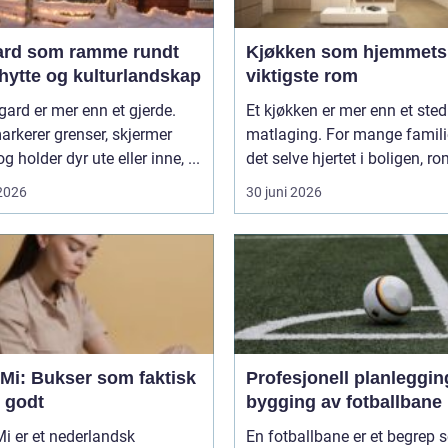
ard som ramme rundt
Kjøkken som hjemmets
hytte og kulturlandskap
viktigste rom
gard er mer enn et gjerde.
Et kjøkken er mer enn et sted
rkerer grenser, skjermer
matlaging. For mange famili
g holder dyr ute eller inne, ...
det selve hjertet i boligen, r
 2026
30 juni 2026
 Mi: Bukser som faktisk
Profesjonell planleggin
r godt
bygging av fotballbane
i er et nederlandsk
En fotballbane er et begrep