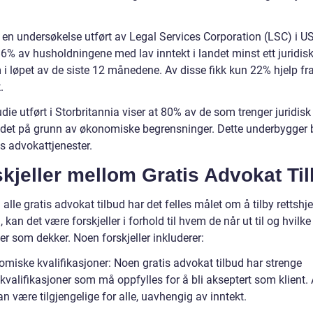
e en undersøkelse utført av Legal Services Corporation (LSC) i U
6% av husholdningene med lav inntekt i landet minst ett juridis
 i løpet av de siste 12 månedene. Av disse fikk kun 22% hjelp fr
.
die utført i Storbritannia viser at 80% av de som trenger juridisk 
r det på grunn av økonomiske begrensninger. Dette underbygger
is advokattjenester.
kjeller mellom Gratis Advokat Ti
alle gratis advokat tilbud har det felles målet om å tilby rettshj
 kan det være forskjeller i forhold til hvem de når ut til og hvilke
er som dekker. Noen forskjeller inkluderer:
omiske kvalifikasjoner: Noen gratis advokat tilbud har strenge
kvalifikasjoner som må oppfylles for å bli akseptert som klient.
an være tilgjengelige for alle, uavhengig av inntekt.