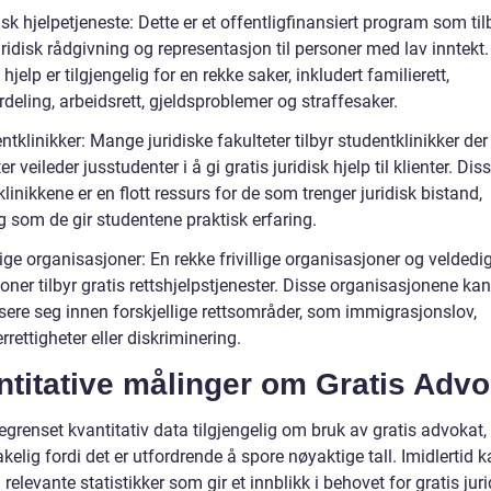
isk hjelpetjeneste: Dette er et offentligfinansiert program som til
uridisk rådgivning og representasjon til personer med lav inntekt.
 hjelp er tilgjengelig for en rekke saker, inkludert familierett,
deling, arbeidsrett, gjeldsproblemer og straffesaker.
ntklinikker: Mange juridiske fakulteter tilbyr studentklinikker der
r veileder jusstudenter i å gi gratis juridisk hjelp til klienter. Dis
linikkene er en flott ressurs for de som trenger juridisk bistand,
g som de gir studentene praktisk erfaring.
llige organisasjoner: En rekke frivillige organisasjoner og veldedi
joner tilbyr gratis rettshjelpstjenester. Disse organisasjonene kan
isere seg innen forskjellige rettsområder, som immigrasjonslov,
rrettigheter eller diskriminering.
titative målinger om Gratis Advo
egrenset kvantitativ data tilgjengelig om bruk av gratis advokat,
elig fordi det er utfordrende å spore nøyaktige tall. Imidlertid k
relevante statistikker som gir et innblikk i behovet for gratis juri