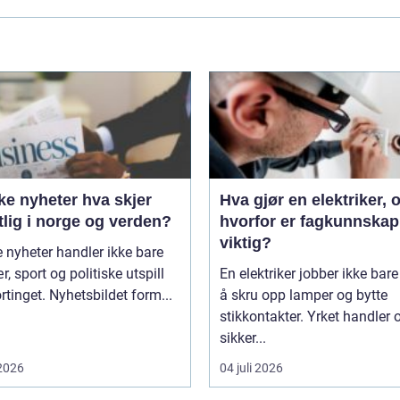
nyheter hva skjer
Hva gjør en elektriker, 
lig i norge og verden?
hvorfor er fagkunnskap
viktig?
 nyheter handler ikke bare
, sport og politiske utspill
En elektriker jobber ikke bar
rtinget. Nyhetsbildet form...
å skru opp lamper og bytte
stikkontakter. Yrket handler
sikker...
 2026
04 juli 2026