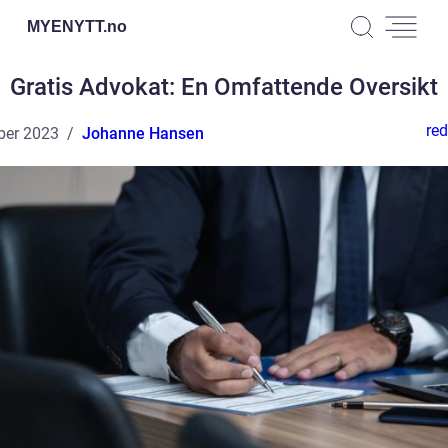
MYENYTT.
no
Gratis Advokat: En Omfattende Oversikt
red
ber 2023
Johanne Hansen