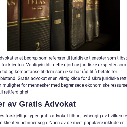
dvokat er et begrep som refererer til juridiske tjenester som tilby
for klienten. Vanligvis blir dette gjort av juridiske eksperter som f
in tid og kompetanse til dem som ikke har råd til å betale for
istand. Gratis advokat er en viktig kilde for å sikre juridiske rett
en mulighet for mennesker med begrensede økonomiske ressurse
il rettferdighet.
er av Gratis Advokat
es forskjellige typer gratis advokat tilbud, avhengig av hvilken re
n klienten befinner seg i. Noen av de mest populære inkluderer: