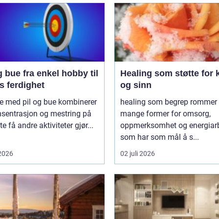
 enkel hobby til
Healing som støtte for 
s ferdighet
og sinn
e med pil og bue kombinerer
healing som begrep rommer
nsentrasjon og mestring på
mange former for omsorg,
e få andre aktiviteter gjør...
oppmerksomhet og energiar
som har som mål å s...
 2026
02 juli 2026