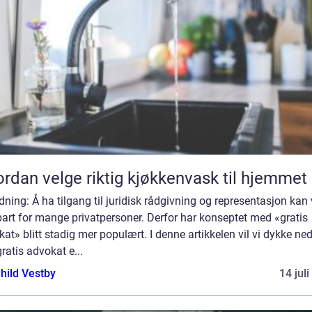
rdan velge riktig kjøkkenvask til hjemmet
dning: Å ha tilgang til juridisk rådgivning og representasjon kan
art for mange privatpersoner. Derfor har konseptet med «gratis
at» blitt stadig mer populært. I denne artikkelen vil vi dykke ned
ratis advokat e...
hild Vestby
14 jul