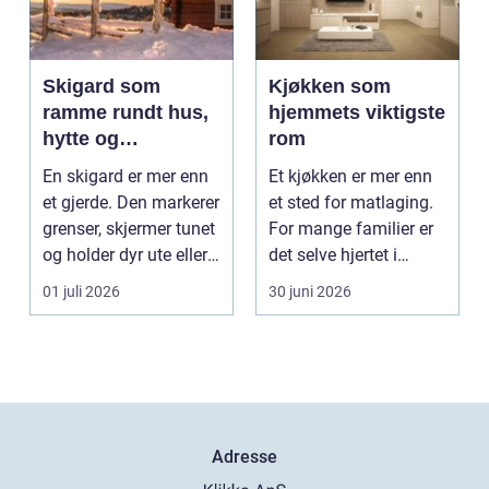
Skigard som
Kjøkken som
ramme rundt hus,
hjemmets viktigste
hytte og
rom
kulturlandskap
En skigard er mer enn
Et kjøkken er mer enn
et gjerde. Den markerer
et sted for matlaging.
grenser, skjermer tunet
For mange familier er
og holder dyr ute eller
det selve hjertet i
inne, ...
boligen, romm...
01 juli 2026
30 juni 2026
Adresse