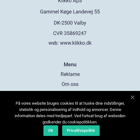
web:
www.klikko.dk
Menu
Reklame
Om oss
Cookies
På vores website bruges cookies til at huske dine indstillinger,
Kontakt Oss
statistik og personalisering af indhold og annoncer. Denne
Sitemap
information deles med tredjepart. Ved fortsat brug af websiden
godkender du cookiepolitikken.
Ok
Privatlivspolitik