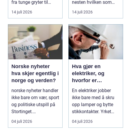
fra tunge gryter til
nesten hvilken som
skarpe kniver og ...
helst oppgave. Fra
14 juli 2026
14 juli 2026
myk...
Norske nyheter
Hva gjør en
hva skjer egentlig i
elektriker, og
norge og verden?
hvorfor er
fagkunnskap så
norske nyheter handler
En elektriker jobber
viktig?
ikke bare om vær, sport
ikke bare med å skru
og politiske utspill på
opp lamper og bytte
Stortinget.
stikkontakter. Yrket
Nyhetsbildet form...
handler om sikker...
04 juli 2026
04 juli 2026