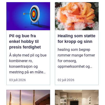
Pil og bue fra
Healing som støtte
enkel hobby til
for kropp og sinn
presis ferdighet
healing som begrep
Å skyte med pil og bue
rommer mange former
kombinerer ro,
for omsorg,
konsentrasjon og
oppmerksomhet og
mestring på en måte
energiarbeid som har
få andre aktiviteter
som mål å s...
03 juli 2026
02 juli 2026
gjør...