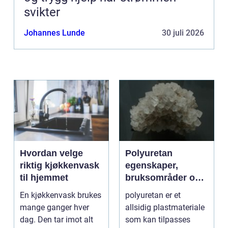
svikter
Johannes Lunde
30 juli 2026
Hvordan velge
Polyuretan
riktig kjøkkenvask
egenskaper,
til hjemmet
bruksområder og
fordeler i
En kjøkkenvask brukes
polyuretan er et
industrien
mange ganger hver
allsidig plastmateriale
dag. Den tar imot alt
som kan tilpasses