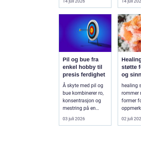
14 juli 2026
14 juli 20
skarpe kniver og ...
helst op
myk...
Pil og bue fra
Healin
enkel hobby til
støtte 
presis ferdighet
og sin
Å skyte med pil og
healing 
bue kombinerer ro,
rommer
konsentrasjon og
former f
mestring på en
oppmerk
måte få andre
energiar
03 juli 2026
02 juli 20
aktiviteter gjør...
har som 