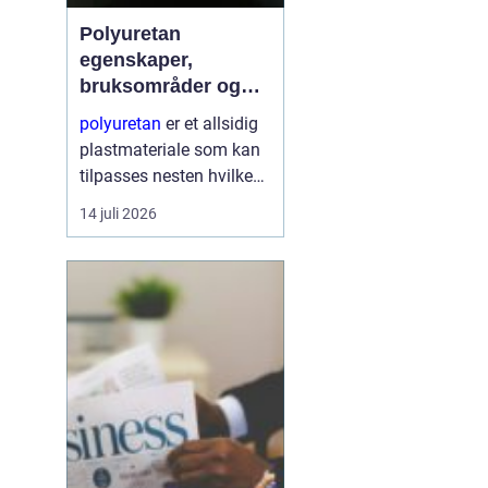
Polyuretan
egenskaper,
bruksområder og
fordeler i industrien
polyuretan
er et allsidig
plastmateriale som kan
tilpasses nesten hvilken
som helst oppgave. Fra
14 juli 2026
myke skum i møbler til
harde, slitesterke
komponenter i
tungindustri, brukes
samme grunnkjemi til å
...