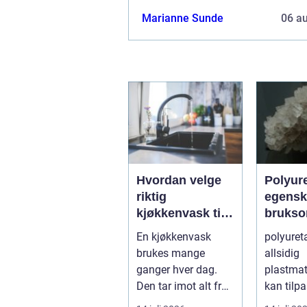
Marianne Sunde
06 a
Hvordan velge
Polyur
riktig
egensk
kjøkkenvask til
brukso
hjemmet
og ford
En kjøkkenvask
polyureta
industr
brukes mange
allsidig
ganger hver dag.
plastmat
Den tar imot alt fra
kan tilp
tunge gryter til
nesten h