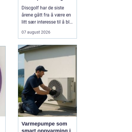
Discgolf har de siste
årene gått fra å være en
litt sær interesse til å bli
en av de mest voksende
07 august 2026
utendørsaktivitetene i
norge. Stadig flere
oppdager hvor gøy,
sosialt og lavterskel
sporten er. Spillet
kombinerer presisjon,
teknikk og
naturopplevels...
Varmepumpe som
smart oppvarming i