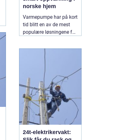
norske hjem
Varmepumpe har på kort
tid blitt en av de mest
populære løsningene for
oppvarming i norge.
Mange velger nå bort ren
panelovn-varme til fordel
for mer energieffektive
systemer som gir både
lavere strømregning og
jevnere inneklima. En
06
august 2026
24t-elektrikervakt:
Slik får du rask og