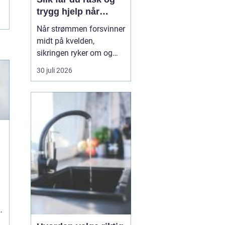
trygg hjelp når
strømmen svikter
Når strømmen forsvinner
midt på kvelden,
sikringen ryker om og
om igjen, eller det lukter
30 juli 2026
svidd fra et stikkontakt,
trenger du hjelp med én
gang. En 24t-
elektrikervakt er en
tjeneste der autoriserte
elektrikere rykker ut ute...