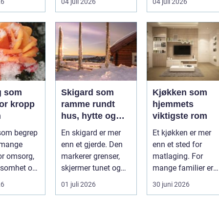
26
04 juli 2026
04 juli 2026
pgave. Fra
Nyhetsbildet form...
sikker...
g som
Skigard som
Kjøkken som
for kropp
ramme rundt
hjemmets
n
hus, hytte og
viktigste rom
kulturlandskap
som begrep
En skigard er mer
Et kjøkken er mer
 mange
enn et gjerde. Den
enn et sted for
or omsorg,
markerer grenser,
matlaging. For
somhet og
skjermer tunet og
mange familier er
beid som
holder dyr ute eller
det selve hjertet i
26
01 juli 2026
30 juni 2026
mål å s...
inne, ...
boligen, romm...