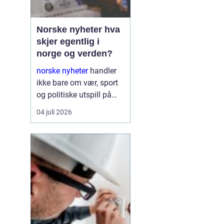
Norske nyheter hva
skjer egentlig i
norge og verden?
norske nyheter
handler
ikke bare om vær, sport
og politiske utspill på
Stortinget. Nyhetsbildet
04 juli 2026
formes i spennet mellom
globale konflikter,
økonomiske interesser,
teknologiske skift og
sosiale kamper. Den
som ønsker ...