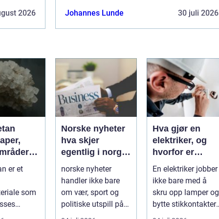
ugust 2026
Johannes Lunde
30 juli 2026
etan
Norske nyheter
Hva gjør en
aper,
hva skjer
elektriker, og
mråder
egentlig i norge
hvorfor er
eler i
og verden?
fagkunnskap så
n er et
norske nyheter
En elektriker jobber
ien
viktig?
handler ikke bare
ikke bare med å
eriale som
om vær, sport og
skru opp lamper og
asses
politiske utspill på
bytte stikkontakter.
vilken som
Stortinget.
Yrket handler om