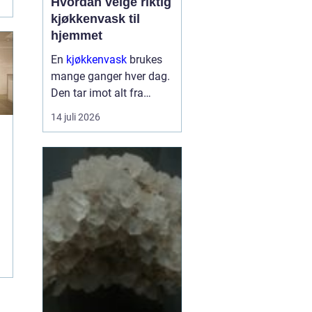
Hvordan velge riktig
kjøkkenvask til
hjemmet
En
kjøkkenvask
brukes
mange ganger hver dag.
Den tar imot alt fra
tunge gryter til skarpe
14 juli 2026
kniver og varme
stekepanner. Valget
påvirker både hverdagen,
rengjøringen og uttrykket
på ...