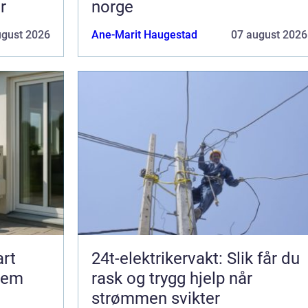
r
norge
ugust 2026
Ane-Marit Haugestad
07 august 2026
rt
24t-elektrikervakt: Slik får du
jem
rask og trygg hjelp når
strømmen svikter