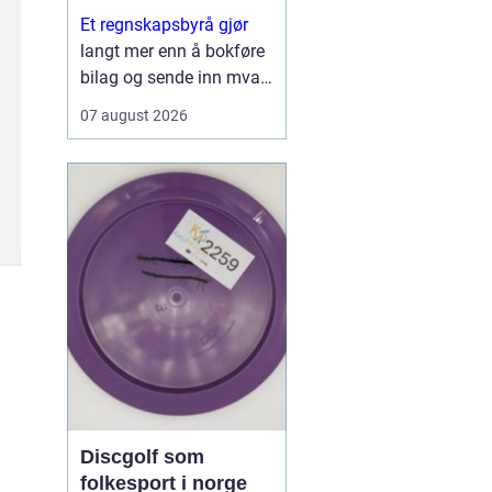
Et regnskapsbyrå gjør
langt mer enn å bokføre
bilag og sende inn mva-
meldinger. For mange
07 august 2026
bedrifter fungerer byrået
som en kombinasjon av
økonomipartner,
kontrollinstans og
sparringspartner for
videre vekst. Når ...
Discgolf som
folkesport i norge