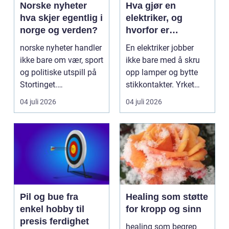
Norske nyheter
Hva gjør en
hva skjer egentlig i
elektriker, og
norge og verden?
hvorfor er
fagkunnskap så
norske nyheter handler
En elektriker jobber
viktig?
ikke bare om vær, sport
ikke bare med å skru
og politiske utspill på
opp lamper og bytte
Stortinget.
stikkontakter. Yrket
Nyhetsbildet form...
handler om sikker...
04 juli 2026
04 juli 2026
Pil og bue fra
Healing som støtte
enkel hobby til
for kropp og sinn
presis ferdighet
healing som begrep