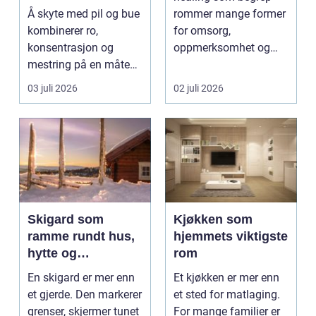
Å skyte med pil og bue
rommer mange former
kombinerer ro,
for omsorg,
konsentrasjon og
oppmerksomhet og
mestring på en måte
energiarbeid som har
få andre aktiviteter
som mål å s...
03 juli 2026
02 juli 2026
gjør...
Skigard som
Kjøkken som
ramme rundt hus,
hjemmets viktigste
hytte og
rom
kulturlandskap
En skigard er mer enn
Et kjøkken er mer enn
et gjerde. Den markerer
et sted for matlaging.
grenser, skjermer tunet
For mange familier er