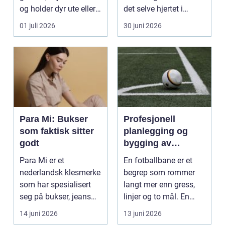
og holder dyr ute eller
det selve hjertet i
inne, ...
boligen, romm...
01 juli 2026
30 juni 2026
Para Mi: Bukser
Profesjonell
som faktisk sitter
planlegging og
godt
bygging av
fotballbane
Para Mi er et
En fotballbane er et
nederlandsk klesmerke
begrep som rommer
som har spesialisert
langt mer enn gress,
seg på bukser, jeans
linjer og to mål. En
og skjørt...
moderne bane ...
14 juni 2026
13 juni 2026