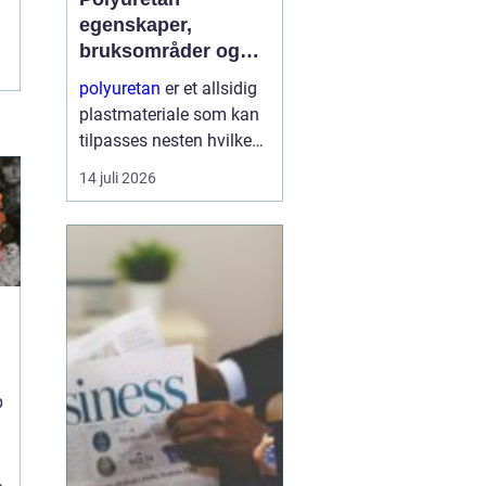
egenskaper,
bruksområder og
fordeler i industrien
polyuretan
er et allsidig
plastmateriale som kan
tilpasses nesten hvilken
som helst oppgave. Fra
14 juli 2026
myke skum i møbler til
harde, slitesterke
komponenter i
tungindustri, brukes
samme grunnkjemi til å
...
p
g