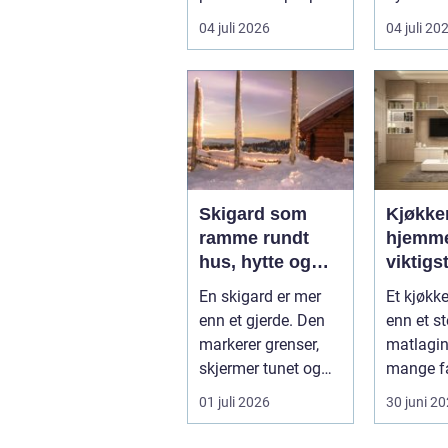
Stortinget.
Yrket ha
04 juli 2026
04 juli 20
Nyhetsbildet form...
sikker...
Skigard som
Kjøkke
ramme rundt
hjemm
hus, hytte og
viktigs
kulturlandskap
En skigard er mer
Et kjøkk
enn et gjerde. Den
enn et st
markerer grenser,
matlagin
skjermer tunet og
mange fa
holder dyr ute eller
det selve
01 juli 2026
30 juni 2
inne, ...
boligen,