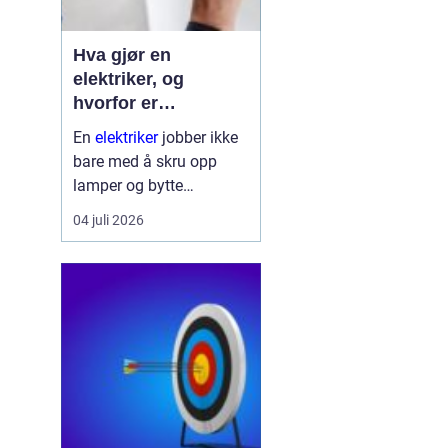
Hva gjør en
elektriker, og
hvorfor er
fagkunnskap så
En
elektriker
jobber ikke
viktig?
bare med å skru opp
lamper og bytte
stikkontakter. Yrket
04 juli 2026
handler om sikkerhet,
planlegging og teknologi
som skal fungere trygt
hver eneste dag. Strøm
finnes i alle boliger, bygg
og bedrifte...