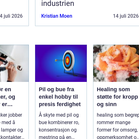
industrien
4 juli 2026
Kristian Moen
14 juli 2026
ør en
Pil og bue fra
Healing som
ker, og
enkel hobby til
støtte for kropp
 er
presis ferdighet
og sinn
nskap så
iker jobber
Å skyte med pil og
healing som begre
e med å
bue kombinerer ro,
rommer mange
 lamper og
konsentrasjon og
former for omsorg,
kkontakter.
mestring på en
oppmerksomhet o