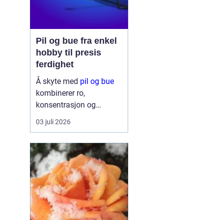
Pil og bue fra enkel
hobby til presis
ferdighet
Å skyte med
pil og bue
kombinerer ro,
konsentrasjon og
mestring på en måte få
03 juli 2026
andre aktiviteter gjør.
Mange starter av
nysgjerrighet, som en
enkel hobby i hagen eller
på hytta. Etter kort tid
opplever de hvor m...