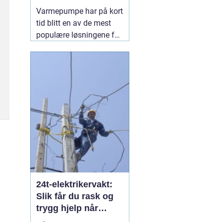
Varmepumpe har på kort
tid blitt en av de mest
populære løsningene for
oppvarming i norge.
Mange velger nå bort ren
panelovn-varme til fordel
for mer energieffektive
systemer som gir både
lavere strømregning og
jevnere inneklima. En
06
august 2026
24t-elektrikervakt:
Slik får du rask og
trygg hjelp når
strømmen svikter