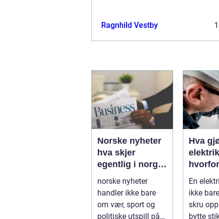
Ragnhild Vestby
1
Norske nyheter
Hva gj
hva skjer
elektri
egentlig i norge
hvorfor
og verden?
fagkun
norske nyheter
En elektr
viktig?
handler ikke bare
ikke bar
om vær, sport og
skru opp
politiske utspill på
bytte sti