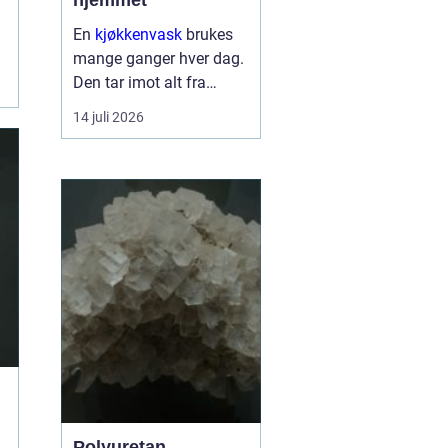
hjemmet
En
kjøkkenvask
brukes
mange ganger hver dag.
Den tar imot alt fra
tunge gryter til skarpe
14 juli 2026
kniver og varme
stekepanner. Valget
påvirker både hverdagen,
rengjøringen og uttrykket
på ...
Polyuretan