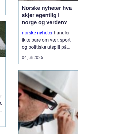
Norske nyheter hva
skjer egentlig i
norge og verden?
norske nyheter
handler
ikke bare om vær, sport
og politiske utspill på
Stortinget. Nyhetsbildet
04 juli 2026
formes i spennet mellom
globale konflikter,
økonomiske interesser,
teknologiske skift og
t
sosiale kamper. Den
r
som ønsker ...
,