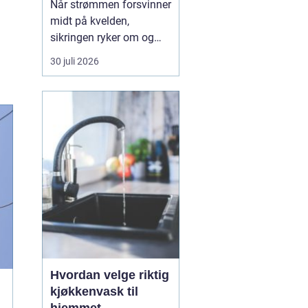
Når strømmen forsvinner
midt på kvelden,
sikringen ryker om og
om igjen, eller det lukter
30 juli 2026
svidd fra et stikkontakt,
trenger du hjelp med én
gang. En 24t-
elektrikervakt er en
tjeneste der autoriserte
elektrikere rykker ut ute...
Hvordan velge riktig
kjøkkenvask til