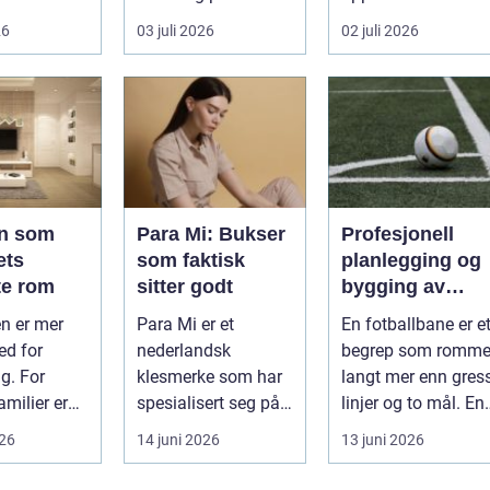
ndler om
måte få andre
energiarbeid som
26
03 juli 2026
02 juli 2026
aktiviteter gjør...
har som mål å s...
n som
Para Mi: Bukser
Profesjonell
ets
som faktisk
planlegging og
te rom
sitter godt
bygging av
fotballbane
en er mer
Para Mi er et
En fotballbane er e
ed for
nederlandsk
begrep som romme
g. For
klesmerke som har
langt mer enn gress
milier er
spesialisert seg på
linjer og to mål. En
 hjertet i
bukser, jeans og
moderne bane ...
026
14 juni 2026
13 juni 2026
 romm...
skjørt...