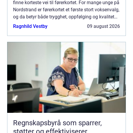
finne korteste vei til førerkortet. For mange unge på
Nordstrand er førerkortet et første stort voksenvalg,
og da betyr både trygghet, oppfølging og kvalitet
mye. En Kjøreskole Nordstrand som kjenner nær...
Ragnhild Vestby
09 august 2026
Regnskapsbyrå som sparrer,
støtter og effektiviserer