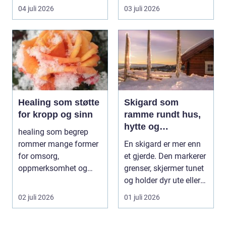
handler om sikker...
andre aktiviteter gjør...
04 juli 2026
03 juli 2026
Healing som støtte
Skigard som
for kropp og sinn
ramme rundt hus,
hytte og
healing som begrep
kulturlandskap
rommer mange former
En skigard er mer enn
for omsorg,
et gjerde. Den markerer
oppmerksomhet og
grenser, skjermer tunet
energiarbeid som har
og holder dyr ute eller
som mål å s...
inne, ...
02 juli 2026
01 juli 2026