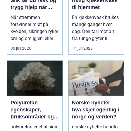
Slik får du rask og
riktig kjøkkenvask
trygg hjelp når
til hjemmet
strømmen svikter
Når strømmen
En kjøkkenvask brukes
forsvinner midt på
mange ganger hver
kvelden, sikringen ryker
dag. Den tar imot alt
om og om igjen, eller
fra tunge gryter til
de...
skarpe kniver og ...
30 juli 2026
14 juli 2026
Polyuretan
Norske nyheter
egenskaper,
hva skjer egentlig i
bruksområder og
norge og verden?
fordeler i
polyuretan er et allsidig
norske nyheter handler
industrien