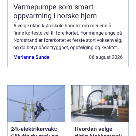
Varmepumpe som smart
oppvarming i norske hjem
Å velge riktig kjøreskole handler om mer enn å
finne korteste vei til førerkortet. For mange unge på
Nordstrand er førerkortet et første stort voksenvalg,
og da betyr både trygghet, oppfølging og kvalitet
mye. En Kjøreskole Nordstrand som kjenner nær...
Marianne Sunde
06 august 2026
24t-elektrikervakt:
Hvordan velge