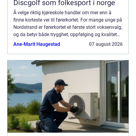
Discgolf som folkesport i norge
Å velge riktig kjøreskole handler om mer enn å
finne korteste vei til førerkortet. For mange unge på
Nordstrand er førerkortet et første stort voksenvalg,
og da betyr både trygghet, oppfølging og kvalitet
mye. En Kjøreskole Nordstrand som kjenner nær...
Ane-Marit Haugestad
07 august 2026