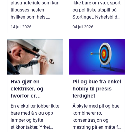
plastmateriale som kan
ikke bare om vær, sport
tilpasses nesten
og politiske utspill på
hvilken som helst
Stortinget. Nyhetsbildet
oppgave. Fra myk...
form...
14 juli 2026
04 juli 2026
Hva gjør en
Pil og bue fra enkel
elektriker, og
hobby til presis
hvorfor er
ferdighet
fagkunnskap så
En elektriker jobber ikke
Å skyte med pil og bue
viktig?
bare med å skru opp
kombinerer ro,
lamper og bytte
konsentrasjon og
stikkontakter. Yrket
mestring på en måte få