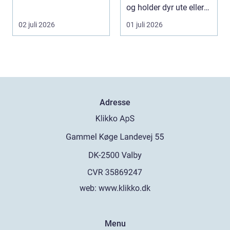
energiarbeid som har
og holder dyr ute eller
som mål å s...
inne, ...
02 juli 2026
01 juli 2026
Adresse
web:
www.klikko.dk
Menu