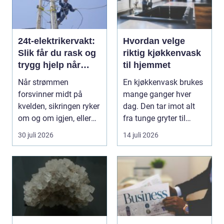
24t-elektrikervakt:
Hvordan velge
Slik får du rask og
riktig kjøkkenvask
trygg hjelp når
til hjemmet
strømmen svikter
Når strømmen
En kjøkkenvask brukes
forsvinner midt på
mange ganger hver
kvelden, sikringen ryker
dag. Den tar imot alt
om og om igjen, eller
fra tunge gryter til
de...
skarpe kniver og ...
30 juli 2026
14 juli 2026