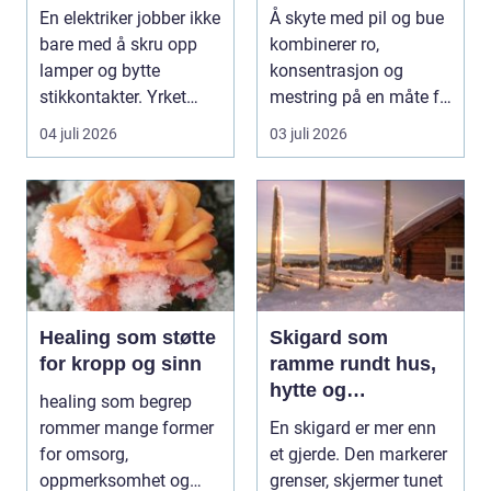
fagkunnskap så
En elektriker jobber ikke
Å skyte med pil og bue
viktig?
bare med å skru opp
kombinerer ro,
lamper og bytte
konsentrasjon og
stikkontakter. Yrket
mestring på en måte få
handler om sikker...
andre aktiviteter gjør...
04 juli 2026
03 juli 2026
Healing som støtte
Skigard som
for kropp og sinn
ramme rundt hus,
hytte og
healing som begrep
kulturlandskap
rommer mange former
En skigard er mer enn
for omsorg,
et gjerde. Den markerer
oppmerksomhet og
grenser, skjermer tunet