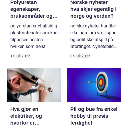
Polyuretan
Norske nyheter
egenskaper,
hva skjer egentlig i
bruksområder og
norge og verden?
fordeler i
polyuretan er et allsidig
norske nyheter handler
industrien
plastmateriale som kan
ikke bare om vær, sport
tilpasses nesten
og politiske utspill på
hvilken som helst
Stortinget. Nyhetsbildet
oppgave. Fra myk...
form...
14 juli 2026
04 juli 2026
Hva gjør en
Pil og bue fra enkel
elektriker, og
hobby til presis
hvorfor er
ferdighet