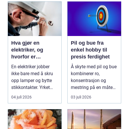
Hva gjør en
Pil og bue fra
elektriker, og
enkel hobby til
hvorfor er
presis ferdighet
fagkunnskap så
En elektriker jobber
Å skyte med pil og bue
viktig?
ikke bare med å skru
kombinerer ro,
opp lamper og bytte
konsentrasjon og
stikkontakter. Yrket
mestring på en måte
handler om sikker...
få andre aktiviteter
04 juli 2026
03 juli 2026
gjør...