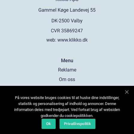
web:
www.klikko.dk
Menu
Reklame
Om oss
Cookies
På vores website bruges cookies til at huske dine indstillinger,
Kontakt Oss
statistik og personalisering af indhold og annoncer. Denne
Sitemap
information deles med tredjepart. Ved fortsat brug af websiden
godkender du cookiepolitikken.
Ok
Privatlivspolitik