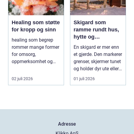
Healing som støtte
Skigard som
for kropp og sinn
ramme rundt hus,
hytte og
healing som begrep
kulturlandskap
rommer mange former
En skigard er mer enn
for omsorg,
et gjerde. Den markerer
oppmerksomhet og
grenser, skjermer tunet
energiarbeid som har
og holder dyr ute eller
som mål å s...
inne, ...
02 juli 2026
01 juli 2026
Adresse