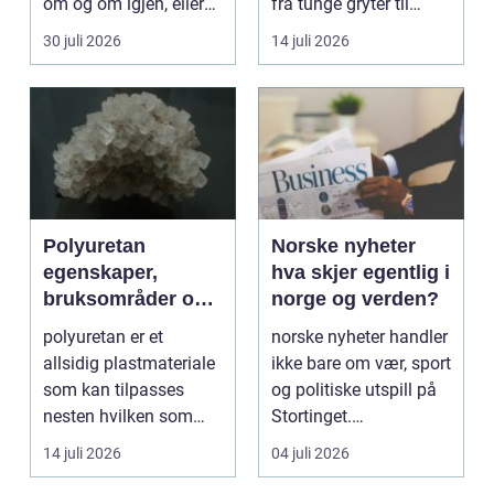
om og om igjen, eller
fra tunge gryter til
de...
skarpe kniver og ...
30 juli 2026
14 juli 2026
Polyuretan
Norske nyheter
egenskaper,
hva skjer egentlig i
bruksområder og
norge og verden?
fordeler i
polyuretan er et
norske nyheter handler
industrien
allsidig plastmateriale
ikke bare om vær, sport
som kan tilpasses
og politiske utspill på
nesten hvilken som
Stortinget.
helst oppgave. Fra
Nyhetsbildet form...
14 juli 2026
04 juli 2026
myk...