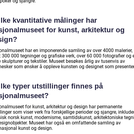
epoker og sjangre.
lke kvantitative målinger har
jonalmuseet for kunst, arkitektur og
sign?
onalmuseet har en imponerende samling av over 4000 malerier,
 300 000 tegninger og grafiske verk, over 60 000 fotografier og 
 skulpturer og tekstiler. Museet besøkes årlig av tusenvis av
esker som ønsker å oppleve kunsten og designet som presenter
lke typer utstillinger finnes på
sjonalmuseet?
onalmuseet for kunst, arkitektur og design har permanente
llinger som viser verk fra forskjellige perioder og sjangre, inklude
sisk norsk kunst, modernisme, samtidskunst, arkitektoniske tegn
esignobjekter. Museet har også en omfattende samling av
rnasjonal kunst og design.