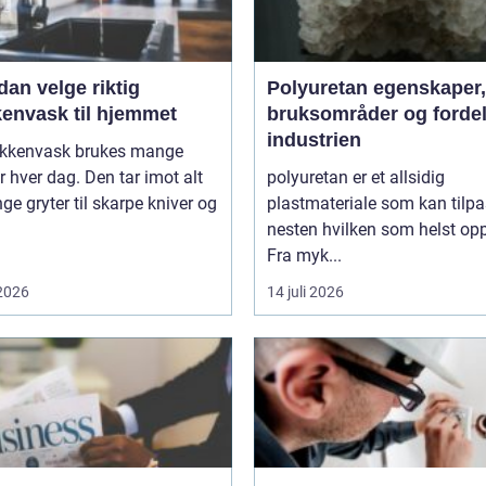
an velge riktig
Polyuretan egenskaper,
kenvask til hjemmet
bruksområder og fordel
industrien
økkenvask brukes mange
 hver dag. Den tar imot alt
polyuretan er et allsidig
nge gryter til skarpe kniver og
plastmateriale som kan tilp
nesten hvilken som helst op
Fra myk...
 2026
14 juli 2026