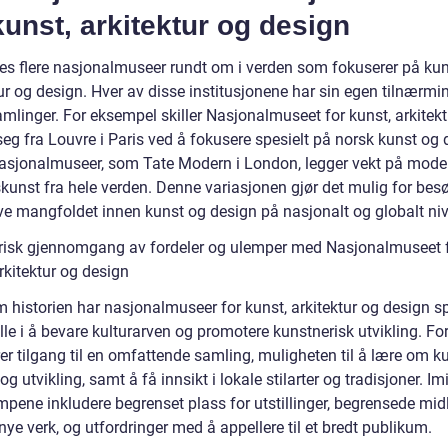
kunst, arkitektur og design
nes flere nasjonalmuseer rundt om i verden som fokuserer på kun
ur og design. Hver av disse institusjonene har sin egen tilnærmi
mlinger. For eksempel skiller Nasjonalmuseet for kunst, arkitekt
eg fra Louvre i Paris ved å fokusere spesielt på norsk kunst og 
asjonalmuseer, som Tate Modern i London, legger vekt på mode
kunst fra hele verden. Denne variasjonen gjør det mulig for be
ve mangfoldet innen kunst og design på nasjonalt og globalt niv
orisk gjennomgang av fordeler og ulemper med Nasjonalmuseet 
rkitektur og design
 historien har nasjonalmuseer for kunst, arkitektur og design sp
olle i å bevare kulturarven og promotere kunstnerisk utvikling. Fo
er tilgang til en omfattende samling, muligheten til å lære om k
 og utvikling, samt å få innsikt i lokale stilarter og tradisjoner. Im
pene inkludere begrenset plass for utstillinger, begrensede midle
nye verk, og utfordringer med å appellere til et bredt publikum.