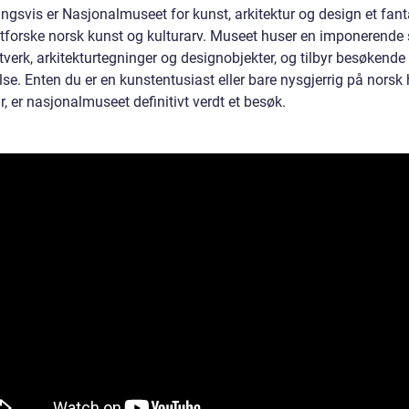
ngsvis er Nasjonalmuseet for kunst, arkitektur og design et fant
utforske norsk kunst og kulturarv. Museet huser en imponerende
verk, arkitekturtegninger og designobjekter, og tilbyr besøkende
se. Enten du er en kunstentusiast eller bare nysgjerrig på norsk 
r, er nasjonalmuseet definitivt verdt et besøk.