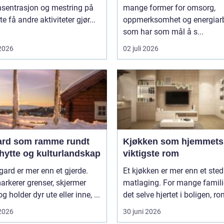
nsentrasjon og mestring på
mange former for omsorg,
e få andre aktiviteter gjør...
oppmerksomhet og energiar
som har som mål å s...
 2026
02 juli 2026
ard som ramme rundt
Kjøkken som hjemmets
hytte og kulturlandskap
viktigste rom
gard er mer enn et gjerde.
Et kjøkken er mer enn et sted
rkerer grenser, skjermer
matlaging. For mange famili
g holder dyr ute eller inne, ...
det selve hjertet i boligen, r
 2026
30 juni 2026