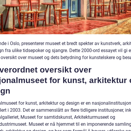
de i Oslo, presenterer museet et bredt spekter av kunstverk, arki
n fra ulike tidsepoker og sjangre. Dette 2000-ord essayet vil gi 
 oversikt over museet og dets betydning for kunstelskere og be
verordnet oversikt over
onalmuseet for kunst, arkitektur
ign
lmuseet for kunst, arkitektur og design er en nasjonalinstitusj
lert i 2003. Det er sammenslått av flere tidligere institusjoner, in
lgalleriet, Museet for samtidskunst, Arkitekturmuseet og
dustrimuseet. Museet er nå hjemmet til en imponerende samlin