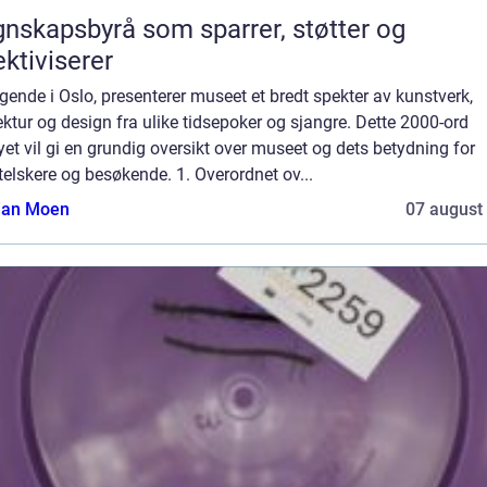
nskapsbyrå som sparrer, støtter og
ektiviserer
gende i Oslo, presenterer museet et bredt spekter av kunstverk,
ektur og design fra ulike tidsepoker og sjangre. Dette 2000-ord
et vil gi en grundig oversikt over museet og dets betydning for
elskere og besøkende. 1. Overordnet ov...
tian Moen
07 august