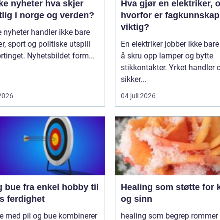
nyheter hva skjer
Hva gjør en elektriker, 
lig i norge og verden?
hvorfor er fagkunnskap
viktig?
 nyheter handler ikke bare
, sport og politiske utspill
En elektriker jobber ikke bar
rtinget. Nyhetsbildet form...
å skru opp lamper og bytte
stikkontakter. Yrket handler
sikker...
 2026
04 juli 2026
 enkel hobby til
Healing som støtte for 
s ferdighet
og sinn
e med pil og bue kombinerer
healing som begrep rommer