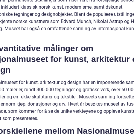
, inkludert klassisk norsk kunst, modernisme, samtidskunst,
oniske tegninger og designobjekter. Blant de populære utstilling
 kjente norske kunstnere som Edvard Munch, Nikolai Astrup og H
g. Museet har også en omfattende samling av internasjonal kun
vantitative målinger om
onalmuseet for kunst, arkitektur
ign
lmuseet for kunst, arkitektur og design har en imponerende sam
0 malerier, rundt 300 000 tegninger og grafiske verk, over 60 00
ier og en rekke skulpturer og tekstiler. Museets samling fortsette
jennom kjøp, donasjoner og arv. Hvert år besøkes museet av tus
de, som kommer for å se de unike verktøyene og oppleve kunst
t som presenteres.
Forskjellene mellom Nasjonalmuse