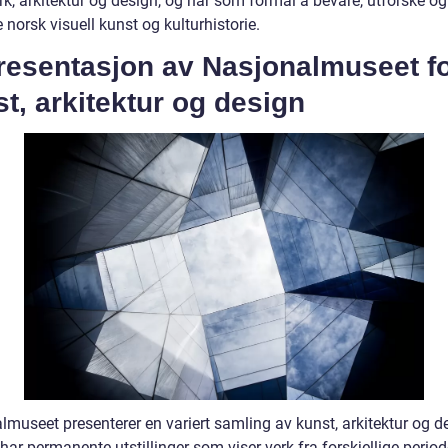
k, arkitektur og design, og har som formål å bevare, utforske og
 norsk visuell kunst og kulturhistorie.
Presentasjon av Nasjonalmuseet f
t, arkitektur og design
lmuseet presenterer en variert samling av kunst, arkitektur og d
ar permanente utstillinger som viser verk fra forskjellige period