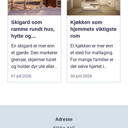
Skigard som
Kjøkken som
ramme rundt hus,
hjemmets viktigste
hytte og
rom
kulturlandskap
En skigard er mer enn
Et kjøkken er mer enn
et gjerde. Den markerer
et sted for matlaging.
grenser, skjermer tunet
For mange familier er
og holder dyr ute eller
det selve hjertet i
inne, ...
boligen, romm...
01 juli 2026
30 juni 2026
Adresse