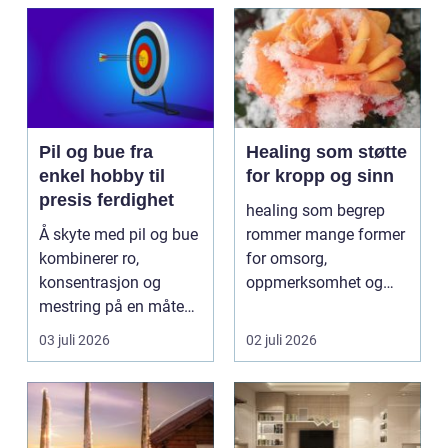
Pil og bue fra
Healing som støtte
enkel hobby til
for kropp og sinn
presis ferdighet
healing som begrep
Å skyte med pil og bue
rommer mange former
kombinerer ro,
for omsorg,
konsentrasjon og
oppmerksomhet og
mestring på en måte
energiarbeid som har
få andre aktiviteter
som mål å s...
03 juli 2026
02 juli 2026
gjør...