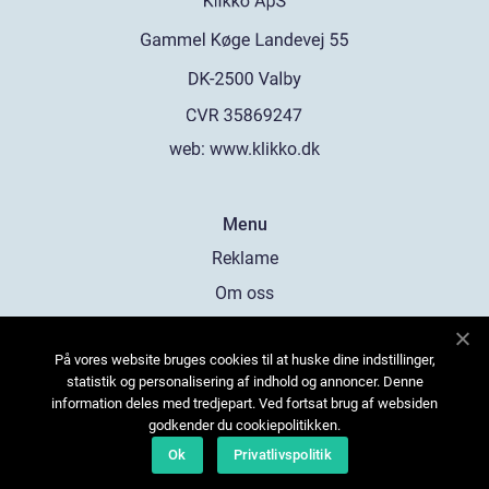
web:
www.klikko.dk
Menu
Reklame
Om oss
Cookies
På vores website bruges cookies til at huske dine indstillinger,
Kontakt Oss
statistik og personalisering af indhold og annoncer. Denne
Sitemap
information deles med tredjepart. Ved fortsat brug af websiden
godkender du cookiepolitikken.
Ok
Privatlivspolitik