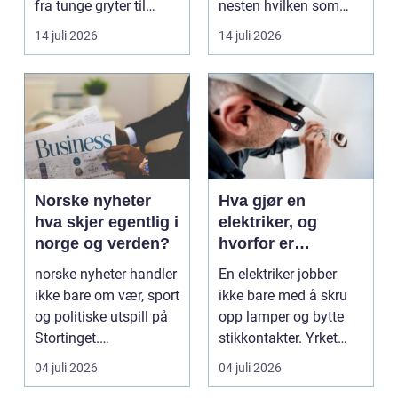
fra tunge gryter til
nesten hvilken som
skarpe kniver og ...
helst oppgave. Fra
14 juli 2026
14 juli 2026
myk...
Norske nyheter
Hva gjør en
hva skjer egentlig i
elektriker, og
norge og verden?
hvorfor er
fagkunnskap så
norske nyheter handler
En elektriker jobber
viktig?
ikke bare om vær, sport
ikke bare med å skru
og politiske utspill på
opp lamper og bytte
Stortinget.
stikkontakter. Yrket
Nyhetsbildet form...
handler om sikker...
04 juli 2026
04 juli 2026