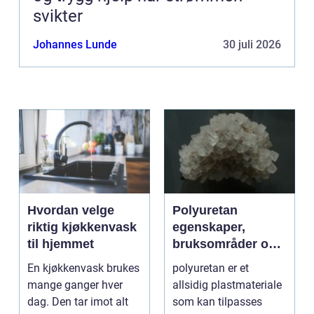
svikter
Johannes Lunde
30 juli 2026
Hvordan velge
Polyuretan
riktig kjøkkenvask
egenskaper,
til hjemmet
bruksområder og
fordeler i
En kjøkkenvask brukes
polyuretan er et
industrien
mange ganger hver
allsidig plastmateriale
dag. Den tar imot alt
som kan tilpasses