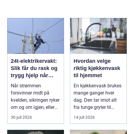
24t-elektrikervakt:
Hvordan velge
Slik får du rask og
riktig kjøkkenvask
trygg hjelp når
til hjemmet
strømmen svikter
Når strømmen
En kjøkkenvask brukes
forsvinner midt på
mange ganger hver
kvelden, sikringen ryker
dag. Den tar imot alt
om og om igjen, eller
fra tunge gryter til
de...
skarpe kniver og ...
30 juli 2026
14 juli 2026