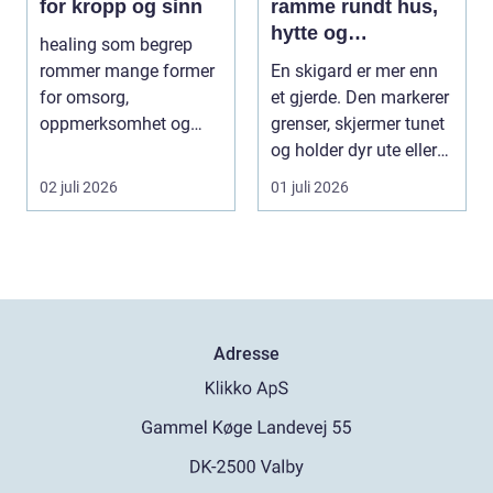
for kropp og sinn
ramme rundt hus,
hytte og
healing som begrep
kulturlandskap
rommer mange former
En skigard er mer enn
for omsorg,
et gjerde. Den markerer
oppmerksomhet og
grenser, skjermer tunet
energiarbeid som har
og holder dyr ute eller
som mål å s...
inne, ...
02 juli 2026
01 juli 2026
Adresse