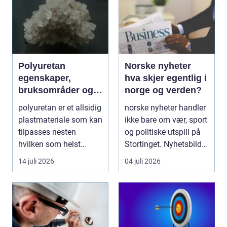
Polyuretan
Norske nyheter
egenskaper,
hva skjer egentlig i
bruksområder og
norge og verden?
fordeler i
polyuretan er et allsidig
norske nyheter handler
industrien
plastmateriale som kan
ikke bare om vær, sport
tilpasses nesten
og politiske utspill på
hvilken som helst
Stortinget. Nyhetsbildet
oppgave. Fra myk...
form...
14 juli 2026
04 juli 2026