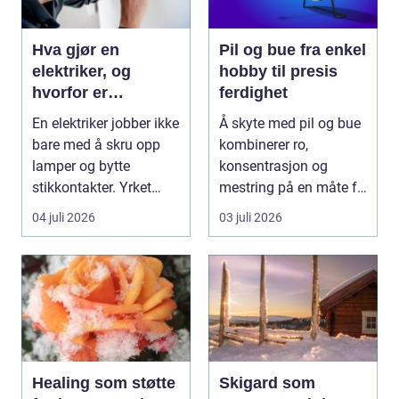
Hva gjør en
Pil og bue fra enkel
elektriker, og
hobby til presis
hvorfor er
ferdighet
fagkunnskap så
En elektriker jobber ikke
Å skyte med pil og bue
viktig?
bare med å skru opp
kombinerer ro,
lamper og bytte
konsentrasjon og
stikkontakter. Yrket
mestring på en måte få
handler om sikker...
andre aktiviteter gjør...
04 juli 2026
03 juli 2026
Healing som støtte
Skigard som