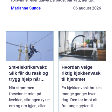
forsvinner, eller gulvet på badet blir vått, trengs
fagfolk som rykker ut raskt og gjør en grundig job...
Marianne Sunde
06 august 2026
24t-elektrikervakt:
Hvordan velge
Slik får du rask og
riktig kjøkkenvask
trygg hjelp når
til hjemmet
strømmen svikter
Når strømmen
En kjøkkenvask brukes
forsvinner midt på
mange ganger hver
kvelden, sikringen ryker
dag. Den tar imot alt
om og om igjen, eller
fra tunge gryter til
de...
skarpe kniver og ...