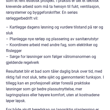
som et rent estetisk prosjekt. I praksis er det et teknisk
krevende arbeid som må ta hensyn til fukt, ventilasjon,
rørsystemer og byggeforskrifter. En seriøs
rørleggerbedrift vil:
– Kartlegge dagens løsning og vurdere tilstand på rør og
sluk
– Planlegge nye rørløp og plassering av sanitærutstyr
– Koordinere arbeid med andre fag, som elektriker og
flislegger
– Sørge for løsninger som følger våtromsnormen og
gjeldende regelverk
Resultatet blir et bad som tåler daglig bruk over tid, med
riktig fall mot sluk, tette sjikt og gjennomtenkt funksjon. I
tillegg kan en profesjonell aktør foreslå praktiske
løsninger som gir bedre plassutnyttelse, mer
lagringsplass eller høyere komfort, uten at kostnadene
løper løpsk.
For både akutt beredskap og langsiktig planlegging er