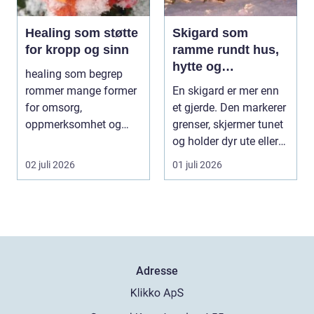
Healing som støtte
Skigard som
for kropp og sinn
ramme rundt hus,
hytte og
healing som begrep
kulturlandskap
rommer mange former
En skigard er mer enn
for omsorg,
et gjerde. Den markerer
oppmerksomhet og
grenser, skjermer tunet
energiarbeid som har
og holder dyr ute eller
som mål å s...
inne, ...
02 juli 2026
01 juli 2026
Adresse