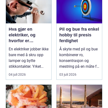
Hva gjør en
Pil og bue fra enkel
elektriker, og
hobby til presis
hvorfor er
ferdighet
fagkunnskap så
En elektriker jobber ikke
Å skyte med pil og bue
viktig?
bare med å skru opp
kombinerer ro,
lamper og bytte
konsentrasjon og
stikkontakter. Yrket
mestring på en måte få
handler om sikker...
andre aktiviteter gjør...
04 juli 2026
03 juli 2026