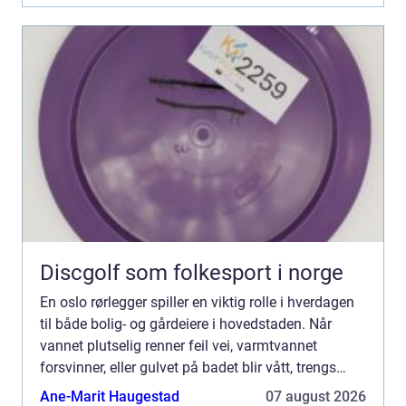
Discgolf som folkesport i norge
En oslo rørlegger spiller en viktig rolle i hverdagen
til både bolig- og gårdeiere i hovedstaden. Når
vannet plutselig renner feil vei, varmtvannet
forsvinner, eller gulvet på badet blir vått, trengs
fagfolk som rykker ut raskt og gjør en grundig job...
Ane-Marit Haugestad
07 august 2026