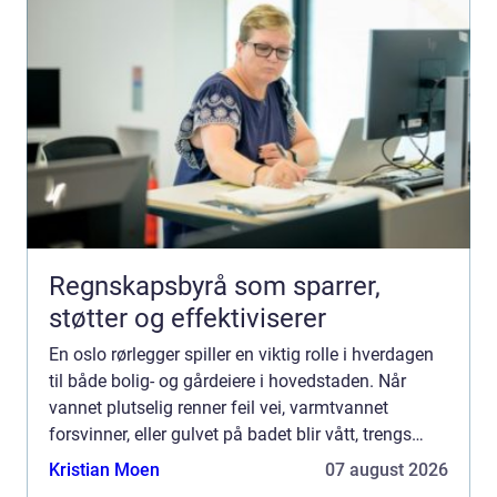
Regnskapsbyrå som sparrer,
støtter og effektiviserer
En oslo rørlegger spiller en viktig rolle i hverdagen
til både bolig- og gårdeiere i hovedstaden. Når
vannet plutselig renner feil vei, varmtvannet
forsvinner, eller gulvet på badet blir vått, trengs
fagfolk som rykker ut raskt og gjør en grundig job...
Kristian Moen
07 august 2026