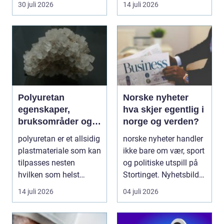
30 juli 2026
14 juli 2026
Polyuretan
Norske nyheter
egenskaper,
hva skjer egentlig i
bruksområder og
norge og verden?
fordeler i
polyuretan er et allsidig
norske nyheter handler
industrien
plastmateriale som kan
ikke bare om vær, sport
tilpasses nesten
og politiske utspill på
hvilken som helst
Stortinget. Nyhetsbildet
oppgave. Fra myk...
form...
14 juli 2026
04 juli 2026