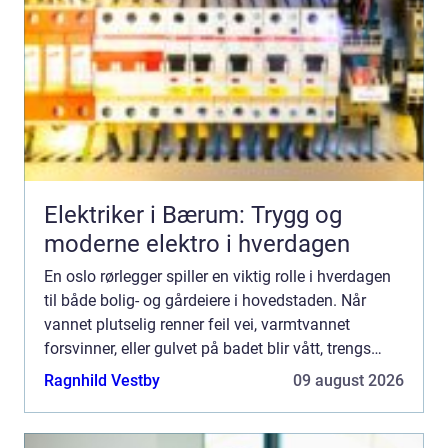
Elektriker i Bærum: Trygg og
moderne elektro i hverdagen
En oslo rørlegger spiller en viktig rolle i hverdagen
til både bolig- og gårdeiere i hovedstaden. Når
vannet plutselig renner feil vei, varmtvannet
forsvinner, eller gulvet på badet blir vått, trengs
fagfolk som rykker ut raskt og gjør en grundig job...
Ragnhild Vestby
09 august 2026