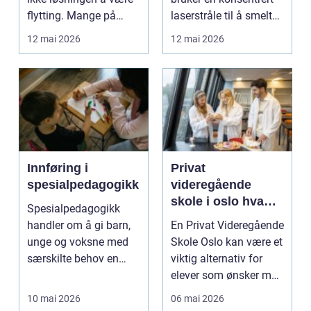
flytting. Mange på
laserstråle til å smelte
Lillehammer...
og sammenføye ma...
12 mai 2026
12 mai 2026
Innføring i
Privat
spesialpedagogikk
videregående
skole i oslo hva
Spesialpedagogikk
bør elever og
handler om å gi barn,
En Privat Videregående
foreldre vite?
unge og voksne med
Skole Oslo kan være et
særskilte behov en
viktig alternativ for
opplæring som gjør at
elever som ønsker mer
...
ro, tetter...
10 mai 2026
06 mai 2026