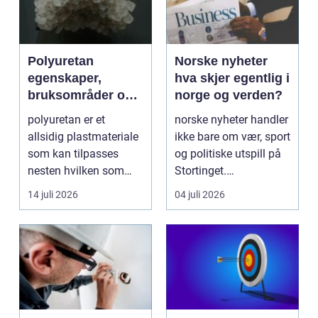
Polyuretan
Norske nyheter
egenskaper,
hva skjer egentlig i
bruksområder og
norge og verden?
fordeler i
polyuretan er et
norske nyheter handler
industrien
allsidig plastmateriale
ikke bare om vær, sport
som kan tilpasses
og politiske utspill på
nesten hvilken som
Stortinget.
helst oppgave. Fra
Nyhetsbildet form...
14 juli 2026
04 juli 2026
myk...