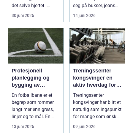
det selve hjertet i
seg på bukser, jeans
boligen, romm...
og skjørt...
30 juni 2026
14 juni 2026
Profesjonell
Treningssenter
planlegging og
kongsvinger en
bygging av
aktiv hverdag for
fotballbane
vanlige folk
En fotballbane er et
Treningssenter
begrep som rommer
kongsvinger har blitt et
langt mer enn gress,
naturlig samlingspunkt
linjer og to mål. En
for mange som ønsker
moderne bane ...
en sterkere, sun...
13 juni 2026
09 juni 2026