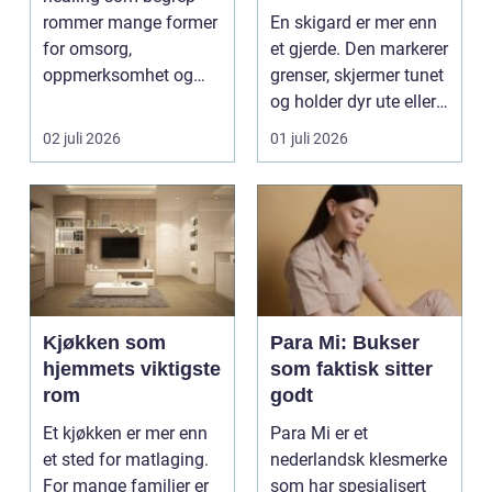
kulturlandskap
rommer mange former
En skigard er mer enn
for omsorg,
et gjerde. Den markerer
oppmerksomhet og
grenser, skjermer tunet
energiarbeid som har
og holder dyr ute eller
som mål å s...
inne, ...
02 juli 2026
01 juli 2026
Kjøkken som
Para Mi: Bukser
hjemmets viktigste
som faktisk sitter
rom
godt
Et kjøkken er mer enn
Para Mi er et
et sted for matlaging.
nederlandsk klesmerke
For mange familier er
som har spesialisert