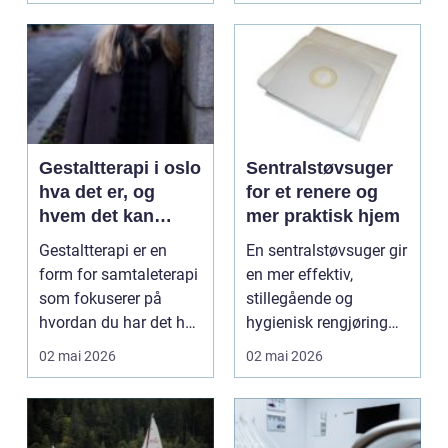
Gestaltterapi i oslo
Sentralstøvsuger
hva det er, og
for et renere og
hvem det kan
mer praktisk hjem
passe for
Gestaltterapi er en
En sentralstøvsuger gir
form for samtaleterapi
en mer effektiv,
som fokuserer på
stillegående og
hvordan du har det her
hygienisk rengjøring
og nå, i stedet f...
enn de fleste tradisjo...
02 mai 2026
02 mai 2026