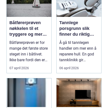
Båtførerprøven
Tannlege
nøkkelen til et
porsgrunn slik
tryggere og mer
finner du riktig
ansvarlig båtliv
tannklinikk for
Båtførerprøven er for
Å gå til tannlegen
dine behov
mange det første store
handler om mer enn å
steget inn i båtlivet.
reparere hull. En god
Ikke bare fordi den er
tannklinikk gir
pålagt fo...
trygghet,
07 april 2026
06 april 2026
forutsigbarh...