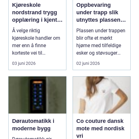
Kjøreskole
Oppbevaring
nordstrand trygg
under trapp slik
opplæring i kjente
utnyttes plassen
omgivelser
best mulig
Å velge riktig
Plassen under trappen
kjøreskole handler om
blir ofte et mørkt
mer enn å finne
hjørne med tilfeldige
korteste vei til
esker og støvsuger
førerkortet. For mange
gjemt bak en halvå...
03 juni 2026
02 juni 2026
unge på...
Dørautomatikk i
Co couture dansk
moderne bygg
mote med nordisk
vri