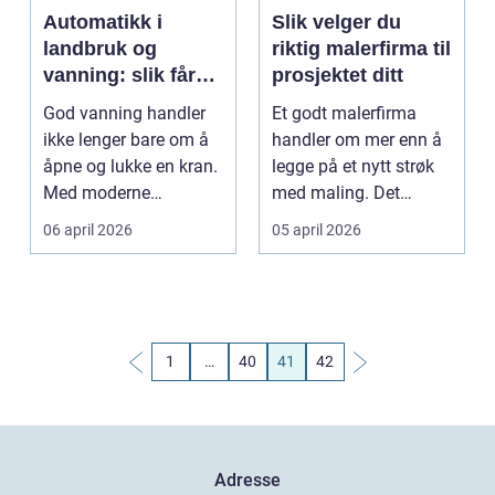
Automatikk i
Slik velger du
landbruk og
riktig malerfirma til
vanning: slik får
prosjektet ditt
du mer ut av hvert
God vanning handler
Et godt malerfirma
dråpe vann
ikke lenger bare om å
handler om mer enn å
åpne og lukke en kran.
legge på et nytt strøk
Med moderne
med maling. Det
automatikk kan
handler om trygghet, ...
06 april 2026
05 april 2026
bonden s...
1
…
40
41
42
Adresse