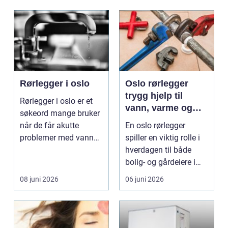
Rørlegger i oslo
Oslo rørlegger
trygg hjelp til
Rørlegger i oslo er et
vann, varme og
søkeord mange bruker
bad
når de får akutte
En oslo rørlegger
problemer med vann
spiller en viktig rolle i
eller varme hjemme ...
hverdagen til både
bolig- og gårdeiere i
hovedstaden. Nå...
08 juni 2026
06 juni 2026