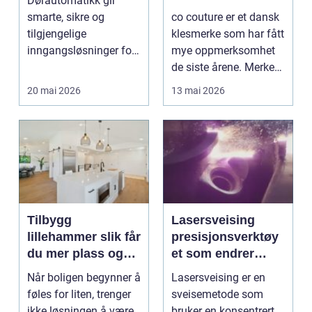
Dørautomatikk gir
smarte, sikre og
co couture er et dansk
tilgjengelige
klesmerke som har fått
inngangsløsninger for
mye oppmerksomhet
alt fra små kontorer til
de siste årene. Merket
stor...
kombinerer en...
20 mai 2026
13 mai 2026
Tilbygg
Lasersveising
lillehammer slik får
presisjonsverktøy
du mer plass og
et som endrer
høyere bokvalitet
moderne
Når boligen begynner å
Lasersveising er en
produksjon
føles for liten, trenger
sveisemetode som
ikke løsningen å være
bruker en konsentrert