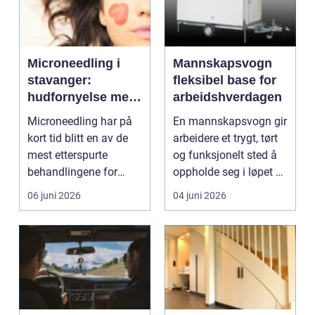
Microneedling i
Mannskapsvogn
stavanger:
fleksibel base for
hudfornyelse med
arbeidshverdagen
små nåler og stor
Microneedling har på
En mannskapsvogn gir
effekt
kort tid blitt en av de
arbeidere et trygt, tørt
mest etterspurte
og funksjonelt sted å
behandlingene for
oppholde seg i løpet av
hudforbedring.
arbeidsd...
06 juni 2026
04 juni 2026
Mange...