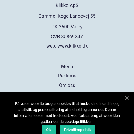
web:
www.klikko.dk
Menu
Reklame
Om oss
Cookies
På vores website bruges cookies til at huske dine indstillinger,
Kontakt Oss
statistik og personalisering af indhold og annoncer. Denne
Sitemap
information deles med tredjepart. Ved fortsat brug af websiden
godkender du cookiepolitikken.
Ok
Privatlivspolitik