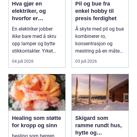
Hva gjør en
Pil og bue fra
elektriker, og
enkel hobby til
hvorfor er
presis ferdighet
fagkunnskap så
En elektriker jobber
Å skyte med pil og bue
viktig?
ikke bare med å skru
kombinerer ro,
opp lamper og bytte
konsentrasjon og
stikkontakter. Yrket
mestring på en måte
handler om sikker...
få andre aktiviteter
04 juli 2026
03 juli 2026
gjør...
Healing som støtte
Skigard som
for kropp og sinn
ramme rundt hus,
hytte og
healing som begrep