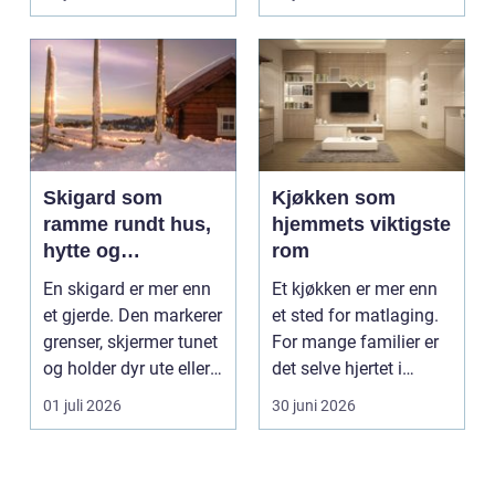
gjør...
Skigard som
Kjøkken som
ramme rundt hus,
hjemmets viktigste
hytte og
rom
kulturlandskap
En skigard er mer enn
Et kjøkken er mer enn
et gjerde. Den markerer
et sted for matlaging.
grenser, skjermer tunet
For mange familier er
og holder dyr ute eller
det selve hjertet i
inne, ...
boligen, romm...
01 juli 2026
30 juni 2026