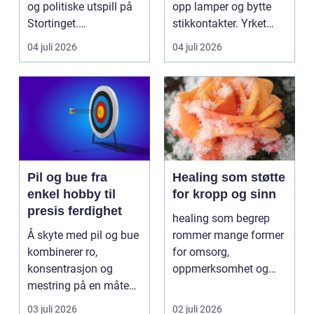
og politiske utspill på
opp lamper og bytte
Stortinget.
stikkontakter. Yrket
Nyhetsbildet form...
handler om sikker...
04 juli 2026
04 juli 2026
Pil og bue fra
Healing som støtte
enkel hobby til
for kropp og sinn
presis ferdighet
healing som begrep
Å skyte med pil og bue
rommer mange former
kombinerer ro,
for omsorg,
konsentrasjon og
oppmerksomhet og
mestring på en måte
energiarbeid som har
få andre aktiviteter
som mål å s...
03 juli 2026
02 juli 2026