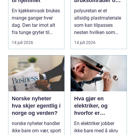
til hjemmet
bruksområder og
fordeler i
En kjøkkenvask brukes
polyuretan er et
industrien
mange ganger hver
allsidig plastmateriale
dag. Den tar imot alt
som kan tilpasses
fra tunge gryter til
nesten hvilken som
skarpe kniver og ...
helst oppgave. Fra
14 juli 2026
14 juli 2026
myk...
Norske nyheter
Hva gjør en
hva skjer egentlig i
elektriker, og
norge og verden?
hvorfor er
fagkunnskap så
norske nyheter handler
En elektriker jobber
viktig?
ikke bare om vær, sport
ikke bare med å skru