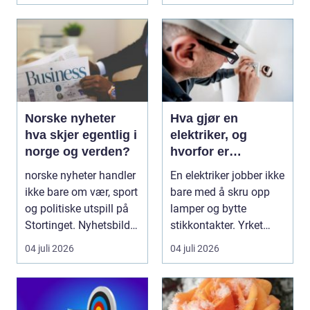
Norske nyheter
Hva gjør en
hva skjer egentlig i
elektriker, og
norge og verden?
hvorfor er
fagkunnskap så
norske nyheter handler
En elektriker jobber ikke
viktig?
ikke bare om vær, sport
bare med å skru opp
og politiske utspill på
lamper og bytte
Stortinget. Nyhetsbildet
stikkontakter. Yrket
form...
handler om sikker...
04 juli 2026
04 juli 2026