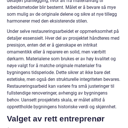
detaljert planlegging, hvor alt fra materialvalg til
arbeidsmetoder blir bestemt. Målet er å bevare så mye
som mulig av de originale delene og sikre at nye tillegg
harmonerer med den eksisterende stilen.
Under selve restaureringsarbeidet er oppmerksomhet på
detaljer essensielt. Hver del av prosjektet håndteres med
presisjon, enten det er å gjenskape en intrikat
ornamentikk eller å reparere en solid, men værbitt
dørkarm. Materialene som brukes er av høy kvalitet og
nøye valgt for å matche originale materialer fra
bygningens tidsperiode. Dette sikrer at ikke bare det
estetiske, men også den strukturelle integriteten bevares.
Restaureringsarbeid kan variere fra små justeringer til
fullstendige renoveringer, avhengig av bygningens
behov. Uansett prosjektets skala, er målet alltid å
opprettholde bygningens historiske verdi og skjønnhet.
Valget av rett entreprenør