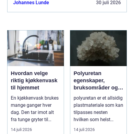
kirker, sjarmerende hytter eller st...
Johannes Lunde
30 juli 2026
Hvordan velge
Polyuretan
riktig kjøkkenvask
egenskaper,
til hjemmet
bruksområder og
fordeler i
En kjøkkenvask brukes
polyuretan er et allsidig
industrien
mange ganger hver
plastmateriale som kan
dag. Den tar imot alt
tilpasses nesten
fra tunge gryter til
hvilken som helst
skarpe kniver og ...
oppgave. Fra myk...
14 juli 2026
14 juli 2026