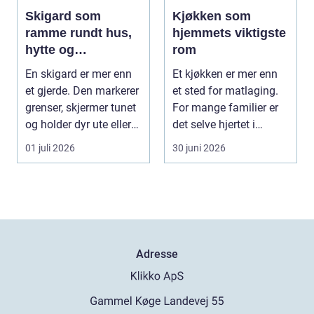
Skigard som
Kjøkken som
ramme rundt hus,
hjemmets viktigste
hytte og
rom
kulturlandskap
En skigard er mer enn
Et kjøkken er mer enn
et gjerde. Den markerer
et sted for matlaging.
grenser, skjermer tunet
For mange familier er
og holder dyr ute eller
det selve hjertet i
inne, ...
boligen, romm...
01 juli 2026
30 juni 2026
Adresse