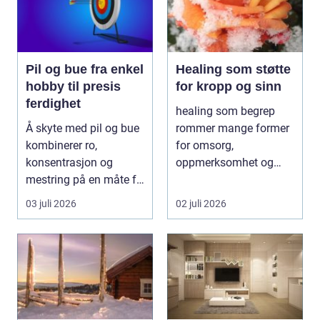
Pil og bue fra enkel
Healing som støtte
hobby til presis
for kropp og sinn
ferdighet
healing som begrep
Å skyte med pil og bue
rommer mange former
kombinerer ro,
for omsorg,
konsentrasjon og
oppmerksomhet og
mestring på en måte få
energiarbeid som har
andre aktiviteter gjør...
som mål å s...
03 juli 2026
02 juli 2026