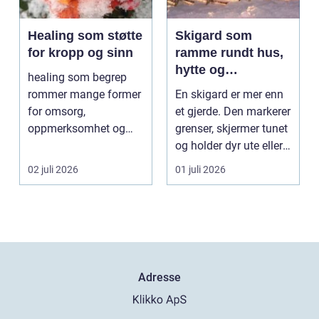
Healing som støtte
Skigard som
for kropp og sinn
ramme rundt hus,
hytte og
healing som begrep
kulturlandskap
rommer mange former
En skigard er mer enn
for omsorg,
et gjerde. Den markerer
oppmerksomhet og
grenser, skjermer tunet
energiarbeid som har
og holder dyr ute eller
som mål å s...
inne, ...
02 juli 2026
01 juli 2026
Adresse