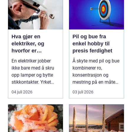
Hva gjør en
Pil og bue fra
elektriker, og
enkel hobby til
hvorfor er
presis ferdighet
fagkunnskap så
En elektriker jobber
Å skyte med pil og bue
viktig?
ikke bare med å skru
kombinerer ro,
opp lamper og bytte
konsentrasjon og
stikkontakter. Yrket
mestring på en måte
handler om sikker...
få andre aktiviteter
04 juli 2026
03 juli 2026
gjør...