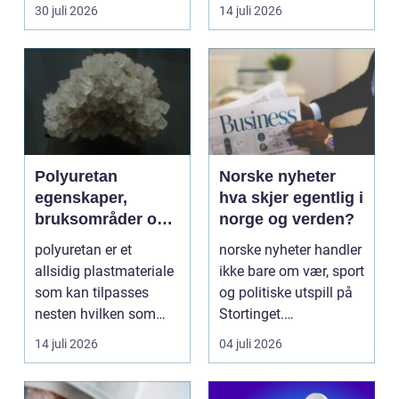
de...
skarpe kniver og ...
30 juli 2026
14 juli 2026
Polyuretan
Norske nyheter
egenskaper,
hva skjer egentlig i
bruksområder og
norge og verden?
fordeler i
polyuretan er et
norske nyheter handler
industrien
allsidig plastmateriale
ikke bare om vær, sport
som kan tilpasses
og politiske utspill på
nesten hvilken som
Stortinget.
helst oppgave. Fra
Nyhetsbildet form...
14 juli 2026
04 juli 2026
myk...