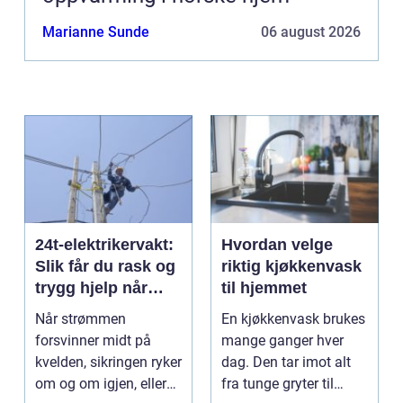
Marianne Sunde
06 august 2026
24t-elektrikervakt:
Hvordan velge
Slik får du rask og
riktig kjøkkenvask
trygg hjelp når
til hjemmet
strømmen svikter
Når strømmen
En kjøkkenvask brukes
forsvinner midt på
mange ganger hver
kvelden, sikringen ryker
dag. Den tar imot alt
om og om igjen, eller
fra tunge gryter til