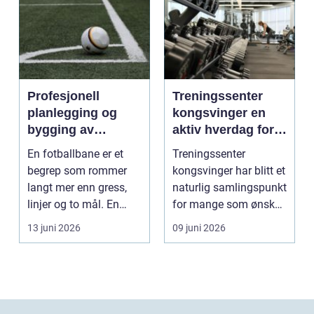
Profesjonell
Treningssenter
planlegging og
kongsvinger en
bygging av
aktiv hverdag for
fotballbane
vanlige folk
En fotballbane er et
Treningssenter
begrep som rommer
kongsvinger har blitt et
langt mer enn gress,
naturlig samlingspunkt
linjer og to mål. En
for mange som ønsker
moderne bane ...
en sterkere, sun...
13 juni 2026
09 juni 2026