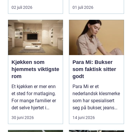
som mål å s...
inne, ...
02 juli 2026
01 juli 2026
Kjøkken som
Para Mi: Bukser
hjemmets viktigste
som faktisk sitter
rom
godt
Et kjøkken er mer enn
Para Mi er et
et sted for matlaging.
nederlandsk klesmerke
For mange familier er
som har spesialisert
det selve hjertet i
seg på bukser, jeans
boligen, romm...
og skjørt...
30 juni 2026
14 juni 2026