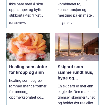
viktig?
ikke bare med å skru
kombinerer ro,
opp lamper og bytte
konsentrasjon og
stikkontakter. Yrket
mestring på en måte
handler om sikker...
få andre aktiviteter
04 juli 2026
03 juli 2026
gjør...
Healing som støtte
Skigard som
for kropp og sinn
ramme rundt hus,
hytte og
healing som begrep
kulturlandskap
rommer mange former
En skigard er mer enn
for omsorg,
et gjerde. Den markerer
oppmerksomhet og
grenser, skjermer tunet
energiarbeid som har
og holder dyr ute eller