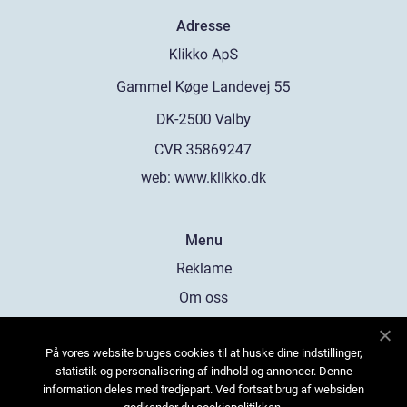
Adresse
web:
www.klikko.dk
Menu
Reklame
Om oss
Cookies
På vores website bruges cookies til at huske dine indstillinger,
Kontakt Oss
statistik og personalisering af indhold og annoncer. Denne
Sitemap
information deles med tredjepart. Ved fortsat brug af websiden