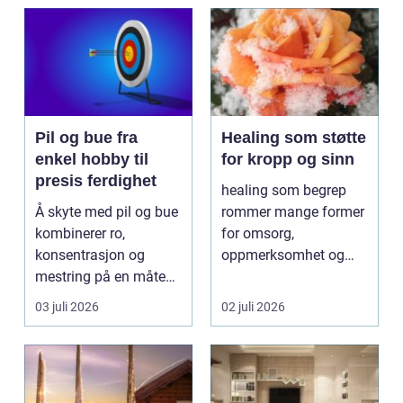
Pil og bue fra
Healing som støtte
enkel hobby til
for kropp og sinn
presis ferdighet
healing som begrep
Å skyte med pil og bue
rommer mange former
kombinerer ro,
for omsorg,
konsentrasjon og
oppmerksomhet og
mestring på en måte
energiarbeid som har
få andre aktiviteter
som mål å s...
03 juli 2026
02 juli 2026
gjør...