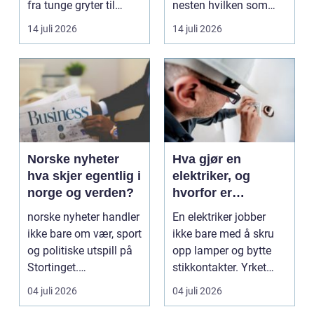
fra tunge gryter til
nesten hvilken som
skarpe kniver og ...
helst oppgave. Fra
14 juli 2026
14 juli 2026
myk...
Norske nyheter
Hva gjør en
hva skjer egentlig i
elektriker, og
norge og verden?
hvorfor er
fagkunnskap så
norske nyheter handler
En elektriker jobber
viktig?
ikke bare om vær, sport
ikke bare med å skru
og politiske utspill på
opp lamper og bytte
Stortinget.
stikkontakter. Yrket
Nyhetsbildet form...
handler om sikker...
04 juli 2026
04 juli 2026