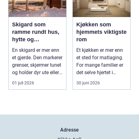
Skigard som
Kjøkken som
ramme rundt hus,
hjemmets viktigste
hytte og
rom
kulturlandskap
En skigard er mer enn
Et kjøkken er mer enn
et gjerde. Den markerer
et sted for matlaging.
grenser, skjermer tunet
For mange familier er
og holder dyr ute eller
det selve hjertet i
inne, ...
boligen, romm...
01 juli 2026
30 juni 2026
Adresse