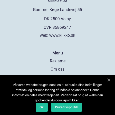
web:
www.klikko.dk
Menu
Reklame
Om oss
Cookies
På vores website bruges cookies til at huske dine indstillinger,
Kontakt Oss
statistik og personalisering af indhold og annoncer. Denne
Sitemap
information deles med tredjepart. Ved fortsat brug af websiden
godkender du cookiepolitikken.
Ok
Privatlivspolitik