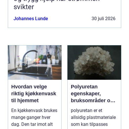
svikter
Johannes Lunde
30 juli 2026
Hvordan velge
Polyuretan
riktig kjøkkenvask
egenskaper,
til hjemmet
bruksområder og
fordeler i
En kjøkkenvask brukes
polyuretan er et
industrien
mange ganger hver
allsidig plastmateriale
dag. Den tar imot alt
som kan tilpasses