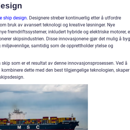
design
e ship design
. Designere streber kontinuerlig etter å utfordre
om bruk av avansert teknologi og kreative løsninger. Nye
nye fremdriftssystemer, inkludert hybride og elektriske motorer, e
nerer skipsindustrien. Disse innovasjonene gjør det mulig å by
g miljøvennlige, samtidig som de opprettholder ytelse og
es skip som er et resultat av denne innovasjonsprosessen. Ved å
g kombinere dette med den best tilgjengelige teknologien, skaper
skipsdesign.