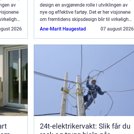
ingen av
design en avgjørende rolle i utviklingen av
 visjonene
nye og effektive fartøy. Det er her visjonene
irkelighet,
om fremtidens skipsdesign blir til virkelighet,
jon, ef...
med et mål om å kombinere innovasjon, ef...
ugust 2026
Ane-Marit Haugestad
07 august 2026
rt
24t-elektrikervakt: Slik får du