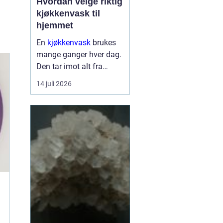
Hvordan velge riktig
kjøkkenvask til
hjemmet
En
kjøkkenvask
brukes
mange ganger hver dag.
Den tar imot alt fra
tunge gryter til skarpe
14 juli 2026
kniver og varme
stekepanner. Valget
påvirker både hverdagen,
rengjøringen og uttrykket
på ...