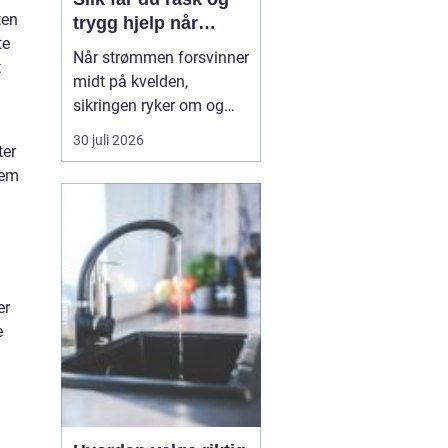
ten
trygg hjelp når
te
strømmen svikter
Når strømmen forsvinner
t
midt på kvelden,
sikringen ryker om og
om igjen, eller det lukter
30 juli 2026
ter
svidd fra et stikkontakt,
dem
trenger du hjelp med én
gang. En 24t-
elektrikervakt er en
tjeneste der autoriserte
elektrikere rykker ut ute...
er
e