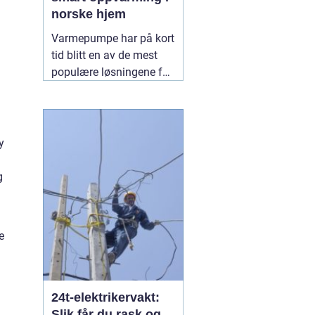
norske hjem
Varmepumpe har på kort
tid blitt en av de mest
populære løsningene for
oppvarming i norge.
Mange velger nå bort ren
panelovn-varme til fordel
for mer energieffektive
y
systemer som gir både
lavere strømregning og
g
jevnere inneklima. En
06
august 2026
e
24t-elektrikervakt:
Slik får du rask og