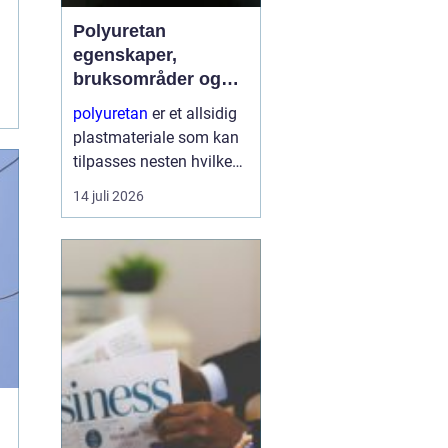
Polyuretan
egenskaper,
bruksområder og
fordeler i industrien
polyuretan
er et allsidig
plastmateriale som kan
tilpasses nesten hvilken
som helst oppgave. Fra
14 juli 2026
myke skum i møbler til
harde, slitesterke
komponenter i
tungindustri, brukes
samme grunnkjemi til å
...