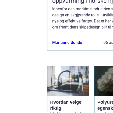
oppvarming i norske h
Innenfor den maritime industrien s
design en avgjørende rolle i utvikl
nye og effektive fartøy. Det er her
om fremtidens skipsdesign blir til v
med et mål om å kombinere innovas
Marianne Sunde
06 a
Hvordan velge
Polyur
riktig
egensk