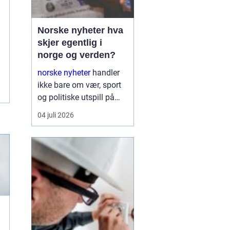
Norske nyheter hva
skjer egentlig i
norge og verden?
norske nyheter
handler
ikke bare om vær, sport
og politiske utspill på
Stortinget. Nyhetsbildet
04 juli 2026
formes i spennet mellom
globale konflikter,
økonomiske interesser,
teknologiske skift og
sosiale kamper. Den
som ønsker ...