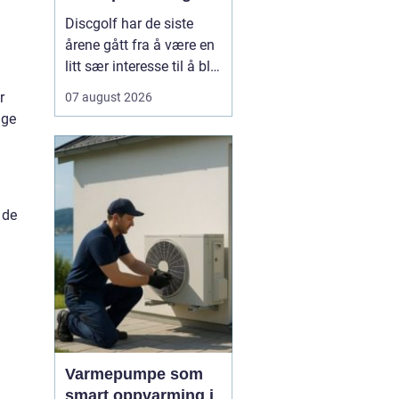
Discgolf har de siste
årene gått fra å være en
litt sær interesse til å bli
en av de mest voksende
r
07 august 2026
utendørsaktivitetene i
gge
norge. Stadig flere
oppdager hvor gøy,
sosialt og lavterskel
sporten er. Spillet
 de
kombinerer presisjon,
teknikk og
naturopplevels...
Varmepumpe som
smart oppvarming i