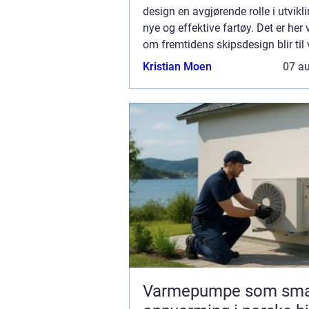
design en avgjørende rolle i utvikl
nye og effektive fartøy. Det er her
om fremtidens skipsdesign blir til v
med et mål om å kombinere innovas
Kristian Moen
07 a
Varmepumpe som sma