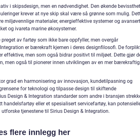
ernativ i skipsdesign, men en nødvendighet. Den økende bevissthe
uleringer krever at nye skip skal være så grønne som mulig. Det
e miljøvennlige materialer, energieffektive systemer og avanser
kket og ivareta marine økosystemer.
 preget av fartøy som ikke bare oppfyller, men overgår
ntegration er bærekraft kjernen i deres designfilosofi. De forplik
er effektive, men som også bidrar positivt til miljøet. Dette gjør 
gn, men også til pionerer innen utviklingen av en mer bærekraftig
stor grad en harmonisering av innovasjon, kundetilpasning og
grensene for teknologi og tilpasse design til skiftende
ius Design & Integration standarder som andre i bransjen strekk
tt handelsfartøy eller et spesialisert servicefartøy, kan potensiell
tforske tjenestene til Sirius Design & Integration.
es flere innlegg her