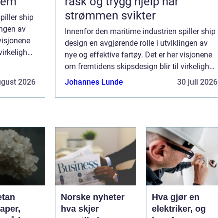
jem
rask og trygg hjelp når
strømmen svikter
piller ship
ingen av
Innenfor den maritime industrien spiller ship
 visjonene
design en avgjørende rolle i utviklingen av
irkelighet,
nye og effektive fartøy. Det er her visjonene
jon, ef...
om fremtidens skipsdesign blir til virkelighet,
med et mål om å kombinere innovasjon, ef...
ugust 2026
Johannes Lunde
30 juli 2026
etan
Norske nyheter
Hva gjør en
aper,
hva skjer
elektriker, og