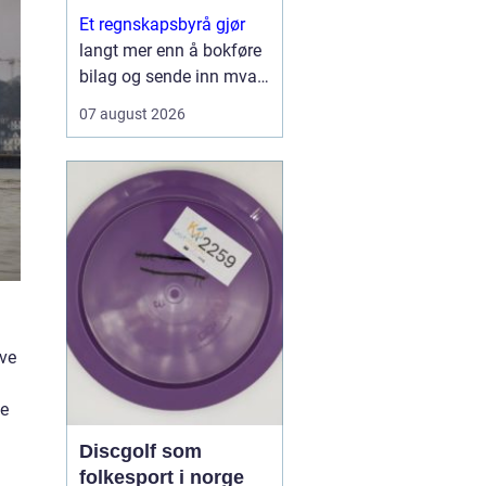
Et regnskapsbyrå gjør
langt mer enn å bokføre
bilag og sende inn mva-
meldinger. For mange
07 august 2026
bedrifter fungerer byrået
som en kombinasjon av
økonomipartner,
kontrollinstans og
sparringspartner for
videre vekst. Når ...
ive
ne
Discgolf som
folkesport i norge