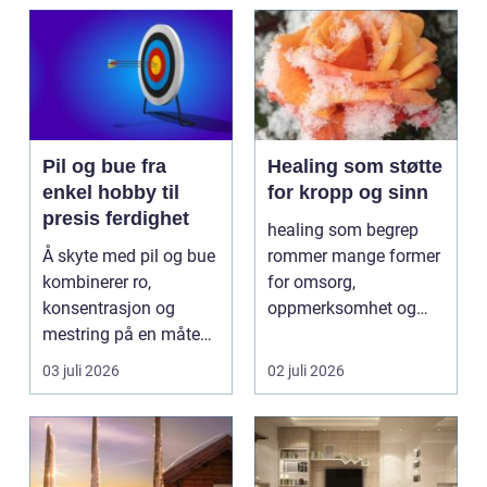
Pil og bue fra
Healing som støtte
enkel hobby til
for kropp og sinn
presis ferdighet
healing som begrep
Å skyte med pil og bue
rommer mange former
kombinerer ro,
for omsorg,
konsentrasjon og
oppmerksomhet og
mestring på en måte
energiarbeid som har
få andre aktiviteter
som mål å s...
03 juli 2026
02 juli 2026
gjør...