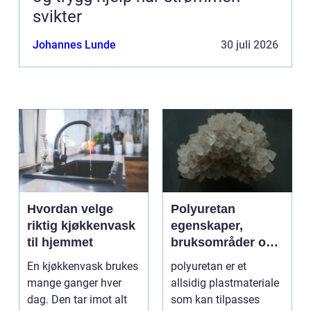
svikter
Johannes Lunde
30 juli 2026
Hvordan velge
Polyuretan
riktig kjøkkenvask
egenskaper,
til hjemmet
bruksområder og
fordeler i
En kjøkkenvask brukes
polyuretan er et
industrien
mange ganger hver
allsidig plastmateriale
dag. Den tar imot alt
som kan tilpasses