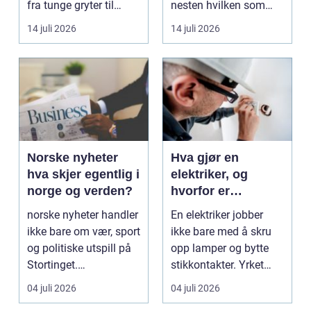
fra tunge gryter til
nesten hvilken som
skarpe kniver og ...
helst oppgave. Fra
14 juli 2026
14 juli 2026
myk...
Norske nyheter
Hva gjør en
hva skjer egentlig i
elektriker, og
norge og verden?
hvorfor er
fagkunnskap så
norske nyheter handler
En elektriker jobber
viktig?
ikke bare om vær, sport
ikke bare med å skru
og politiske utspill på
opp lamper og bytte
Stortinget.
stikkontakter. Yrket
Nyhetsbildet form...
handler om sikker...
04 juli 2026
04 juli 2026