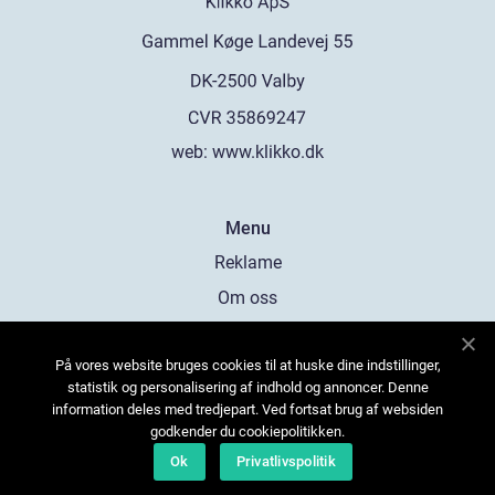
web:
www.klikko.dk
Menu
Reklame
Om oss
Cookies
På vores website bruges cookies til at huske dine indstillinger,
Kontakt Oss
statistik og personalisering af indhold og annoncer. Denne
Sitemap
information deles med tredjepart. Ved fortsat brug af websiden
godkender du cookiepolitikken.
Ok
Privatlivspolitik