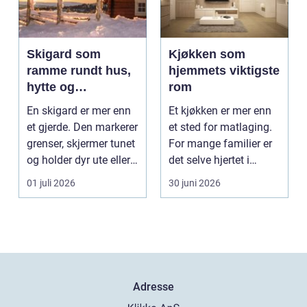
Skigard som
Kjøkken som
ramme rundt hus,
hjemmets viktigste
hytte og
rom
kulturlandskap
En skigard er mer enn
Et kjøkken er mer enn
et gjerde. Den markerer
et sted for matlaging.
grenser, skjermer tunet
For mange familier er
og holder dyr ute eller
det selve hjertet i
inne, ...
boligen, romm...
01 juli 2026
30 juni 2026
Adresse