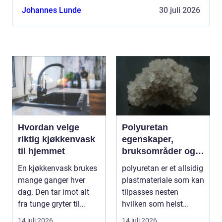
utvendige produkter kan både boliger og
Johannes Lunde
30 juli 2026
arbeidsplasser ...
Hvordan velge
Polyuretan
riktig kjøkkenvask
egenskaper,
til hjemmet
bruksområder og
fordeler i
En kjøkkenvask brukes
polyuretan er et allsidig
industrien
mange ganger hver
plastmateriale som kan
dag. Den tar imot alt
tilpasses nesten
fra tunge gryter til
hvilken som helst
skarpe kniver og ...
oppgave. Fra myk...
14 juli 2026
14 juli 2026