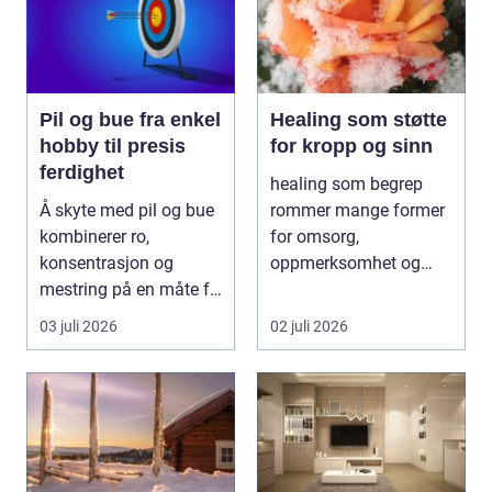
Pil og bue fra enkel
Healing som støtte
hobby til presis
for kropp og sinn
ferdighet
healing som begrep
Å skyte med pil og bue
rommer mange former
kombinerer ro,
for omsorg,
konsentrasjon og
oppmerksomhet og
mestring på en måte få
energiarbeid som har
andre aktiviteter gjør...
som mål å s...
03 juli 2026
02 juli 2026