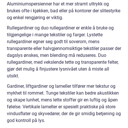
Aluminiumspersienner har et mer stramt uttrykk og
brukes ofte i kjøkken, bad eller på kontorer der slitestyrke
og enkel rengjøring er viktig.
Rullegardiner og duo rullegardiner er enkle å bruke og
tilgjengelige i mange tekstiler og farger. Lystette
rullegardiner egner seg godt til soverom, mens
transparente eller halvgjennomsiktige tekstiler passer der
dagslys ønskes, men blending må reduseres. Duo
rullegardiner, med vekslende tette og transparente felter,
gjør det mulig å finjustere lysnivået uten å miste all
utsikt.
Gardiner, liftgardiner og lameller tilfører mer tekstur og
mykhet til rommet. Tunge tekstiler kan bedre akustikken
og skape lunhet, mens lette stoffer gir en luftig og åpen
følelse. Vertikale lameller er spesielt praktiske på store
vindusflater og skyvedører, der de gir smidig betjening og
god kontroll på lys.