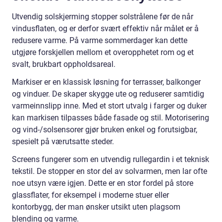
Utvendig solskjerming stopper solstrålene før de når
vindusflaten, og er derfor svært effektiv når målet er å
redusere varme. På varme sommerdager kan dette
utgjøre forskjellen mellom et overopphetet rom og et
svalt, brukbart oppholdsareal.
Markiser er en klassisk løsning for terrasser, balkonger
og vinduer. De skaper skygge ute og reduserer samtidig
varmeinnslipp inne. Med et stort utvalg i farger og duker
kan markisen tilpasses både fasade og stil. Motorisering
og vind-/solsensorer gjør bruken enkel og forutsigbar,
spesielt på værutsatte steder.
Screens fungerer som en utvendig rullegardin i et teknisk
tekstil. De stopper en stor del av solvarmen, men lar ofte
noe utsyn være igjen. Dette er en stor fordel på store
glassflater, for eksempel i moderne stuer eller
kontorbygg, der man ønsker utsikt uten plagsom
blending og varme.