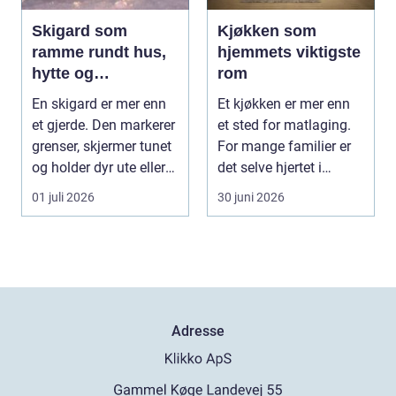
Skigard som
Kjøkken som
ramme rundt hus,
hjemmets viktigste
hytte og
rom
kulturlandskap
En skigard er mer enn
Et kjøkken er mer enn
et gjerde. Den markerer
et sted for matlaging.
grenser, skjermer tunet
For mange familier er
og holder dyr ute eller
det selve hjertet i
inne, ...
boligen, romm...
01 juli 2026
30 juni 2026
Adresse