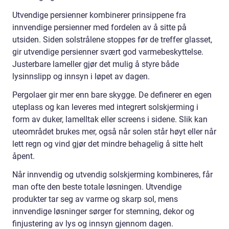
Utvendige persienner kombinerer prinsippene fra
innvendige persienner med fordelen av å sitte på
utsiden. Siden solstrålene stoppes før de treffer glasset,
gir utvendige persienner svært god varmebeskyttelse.
Justerbare lameller gjør det mulig å styre både
lysinnslipp og innsyn i løpet av dagen.
Pergolaer gir mer enn bare skygge. De definerer en egen
uteplass og kan leveres med integrert solskjerming i
form av duker, lamelltak eller screens i sidene. Slik kan
uteområdet brukes mer, også når solen står høyt eller når
lett regn og vind gjør det mindre behagelig å sitte helt
åpent.
Når innvendig og utvendig solskjerming kombineres, får
man ofte den beste totale løsningen. Utvendige
produkter tar seg av varme og skarp sol, mens
innvendige løsninger sørger for stemning, dekor og
finjustering av lys og innsyn gjennom dagen.