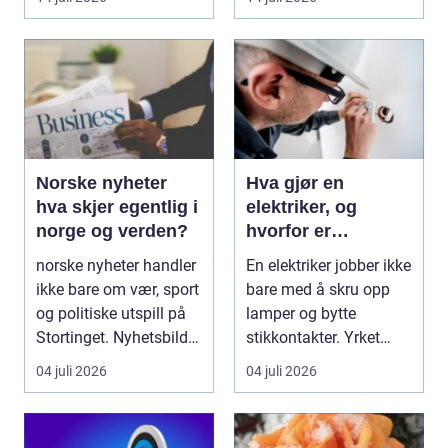
Norske nyheter
Hva gjør en
hva skjer egentlig i
elektriker, og
norge og verden?
hvorfor er
fagkunnskap så
norske nyheter handler
En elektriker jobber ikke
viktig?
ikke bare om vær, sport
bare med å skru opp
og politiske utspill på
lamper og bytte
Stortinget. Nyhetsbildet
stikkontakter. Yrket
form...
handler om sikker...
04 juli 2026
04 juli 2026