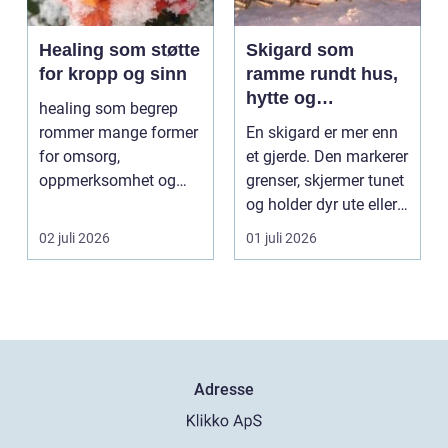
Healing som støtte
Skigard som
for kropp og sinn
ramme rundt hus,
hytte og
healing som begrep
kulturlandskap
rommer mange former
En skigard er mer enn
for omsorg,
et gjerde. Den markerer
oppmerksomhet og
grenser, skjermer tunet
energiarbeid som har
og holder dyr ute eller
som mål å s...
inne, ...
02 juli 2026
01 juli 2026
Adresse