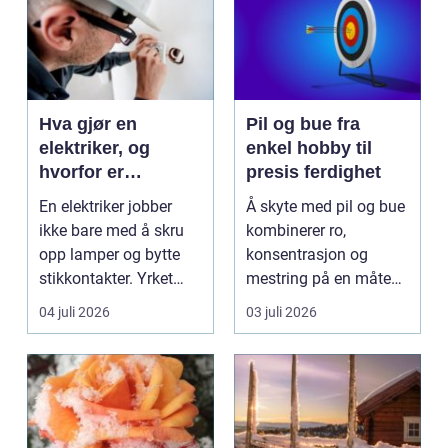
Hva gjør en
Pil og bue fra
elektriker, og
enkel hobby til
hvorfor er
presis ferdighet
fagkunnskap så
En elektriker jobber
Å skyte med pil og bue
viktig?
ikke bare med å skru
kombinerer ro,
opp lamper og bytte
konsentrasjon og
stikkontakter. Yrket
mestring på en måte
handler om sikker...
få andre aktiviteter
04 juli 2026
03 juli 2026
gjør...