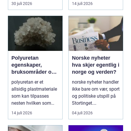
de...
skarpe kniver og ...
30 juli 2026
14 juli 2026
Polyuretan
Norske nyheter
egenskaper,
hva skjer egentlig i
bruksområder og
norge og verden?
fordeler i
polyuretan er et
norske nyheter handler
industrien
allsidig plastmateriale
ikke bare om vær, sport
som kan tilpasses
og politiske utspill på
nesten hvilken som
Stortinget.
helst oppgave. Fra
Nyhetsbildet form...
14 juli 2026
04 juli 2026
myk...