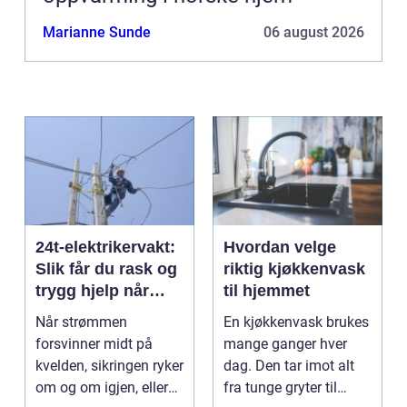
Marianne Sunde
06 august 2026
24t-elektrikervakt:
Hvordan velge
Slik får du rask og
riktig kjøkkenvask
trygg hjelp når
til hjemmet
strømmen svikter
Når strømmen
En kjøkkenvask brukes
forsvinner midt på
mange ganger hver
kvelden, sikringen ryker
dag. Den tar imot alt
om og om igjen, eller
fra tunge gryter til