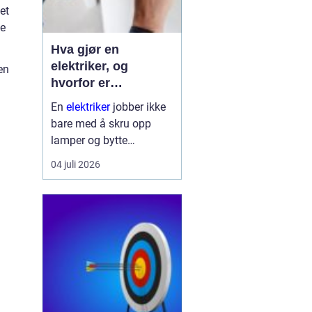
et
de
Hva gjør en
elektriker, og
en
hvorfor er
fagkunnskap så
En
elektriker
jobber ikke
viktig?
bare med å skru opp
lamper og bytte
stikkontakter. Yrket
04 juli 2026
handler om sikkerhet,
planlegging og teknologi
som skal fungere trygt
hver eneste dag. Strøm
finnes i alle boliger, bygg
og bedrifte...