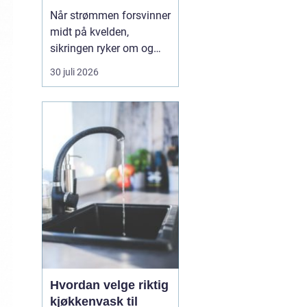
strømmen svikter
Når strømmen forsvinner
midt på kvelden,
sikringen ryker om og
om igjen, eller det lukter
30 juli 2026
svidd fra et stikkontakt,
trenger du hjelp med én
gang. En 24t-
elektrikervakt er en
tjeneste der autoriserte
elektrikere rykker ut ute...
Hvordan velge riktig
kjøkkenvask til