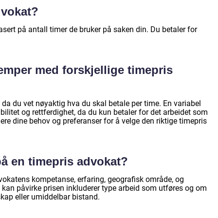
dvokat?
asert på antall timer de bruker på saken din. Du betaler for
lemper med forskjellige timepris
, da du vet nøyaktig hva du skal betale per time. En variabel
ibilitet og rettferdighet, da du kun betaler for det arbeidet som
rdere dine behov og preferanser for å velge den riktige timepris
på en timepris advokat?
vokatens kompetanse, erfaring, geografisk område, og
m kan påvirke prisen inkluderer type arbeid som utføres og om
skap eller umiddelbar bistand.