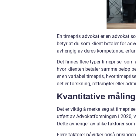
En timepris advokat er en advokat som
betyr at du som klient betaler for ad
avhengig av deres kompetanse, erfari
Det finnes flere typer timepriser som 
hvor klienten betaler samme beløp pe
er en variabel timepris, hvor timepris
det er forskning, rettsmøter eller admi
Kvantitative målin
Det er viktig å merke seg at timepris
utført av Advokatforeningen i 2020, va
Dette avhenger av ulike faktorer som 
Flere faktorer påvirker også prising