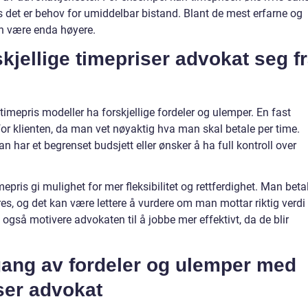
is det er behov for umiddelbar bistand. Blant de mest erfarne og
n være enda høyere.
skjellige timepriser advokat seg f
ike timepris modeller ha forskjellige fordeler og ulemper. En fast
 for klienten, da man vet nøyaktig hva man skal betale per time.
n har et begrenset budsjett eller ønsker å ha full kontroll over
pris gi mulighet for mer fleksibilitet og rettferdighet. Man beta
res, og det kan være lettere å vurdere om man mottar riktig verdi
 også motivere advokaten til å jobbe mer effektivt, da de blir
ang av fordeler og ulemper med
iser advokat