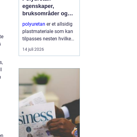
egenskaper,
bruksområder og
fordeler i industrien
polyuretan
er et allsidig
plastmateriale som kan
te
tilpasses nesten hvilken
s
som helst oppgave. Fra
14 juli 2026
myke skum i møbler til
harde, slitesterke
s,
komponenter i
l
tungindustri, brukes
m
samme grunnkjemi til å
...
en