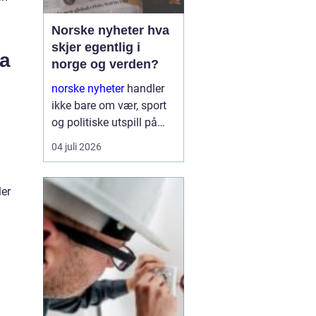
Norske nyheter hva
skjer egentlig i
ra
norge og verden?
norske nyheter
handler
ikke bare om vær, sport
og politiske utspill på
Stortinget. Nyhetsbildet
04 juli 2026
formes i spennet mellom
globale konflikter,
økonomiske interesser,
ler
teknologiske skift og
sosiale kamper. Den
som ønsker ...