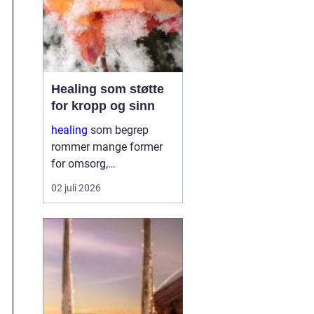
Healing som støtte
for kropp og sinn
healing
som begrep
rommer mange former
for omsorg,
oppmerksomhet og
02 juli 2026
energiarbeid som har
som mål å støtte
kroppens egen evne til å
hente seg inn igjen.
Mange oppsøker healing
når livet føles
ubalansert, når st...