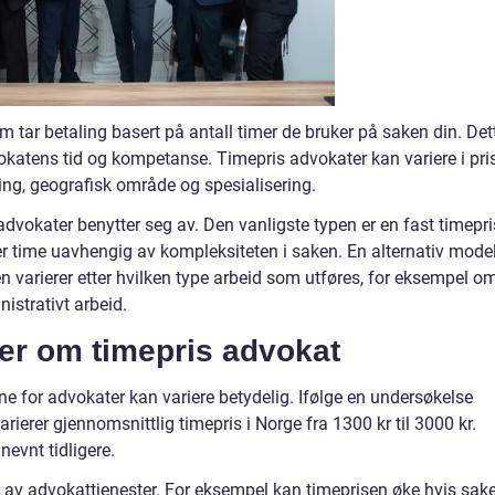
 tar betaling basert på antall timer de bruker på saken din. Det
vokatens tid og kompetanse. Timepris advokater kan variere i pri
ng, geografisk område og spesialisering.
advokater benytter seg av. Den vanligste typen er en fast timepri
r time uavhengig av kompleksiteten i saken. En alternativ model
en varierer etter hvilken type arbeid som utføres, for eksempel o
nistrativt arbeid.
ger om timepris advokat
ene for advokater kan variere betydelig. Ifølge en undersøkelse
rierer gjennomsnittlig timepris i Norge fra 1300 kr til 3000 kr.
nevnt tidligere.
en av advokattjenester. For eksempel kan timeprisen øke hvis sak