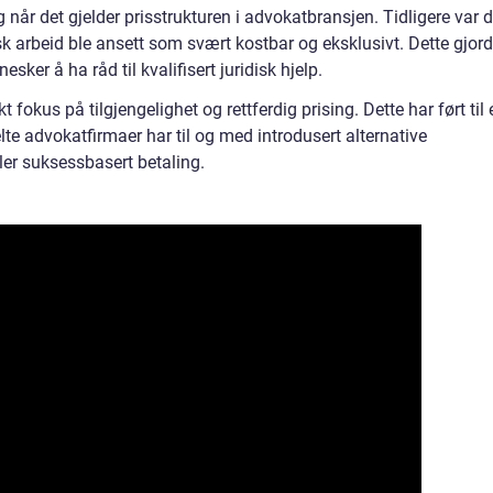
g når det gjelder prisstrukturen i advokatbransjen. Tidligere var d
isk arbeid ble ansett som svært kostbar og eksklusivt. Dette gjor
ker å ha råd til kvalifisert juridisk hjelp.
t fokus på tilgjengelighet og rettferdig prising. Dette har ført til 
lte advokatfirmaer har til og med introdusert alternative
ler suksessbasert betaling.