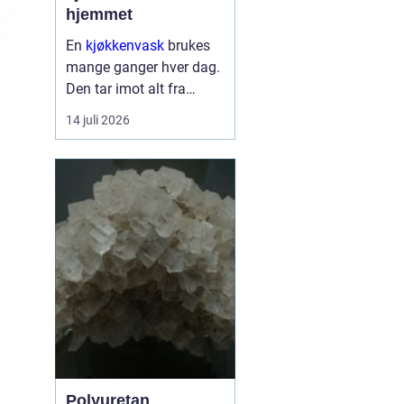
hjemmet
En
kjøkkenvask
brukes
mange ganger hver dag.
Den tar imot alt fra
tunge gryter til skarpe
14 juli 2026
kniver og varme
stekepanner. Valget
påvirker både hverdagen,
rengjøringen og uttrykket
på ...
Polyuretan