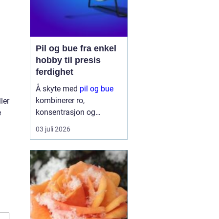
Pil og bue fra enkel
hobby til presis
ferdighet
Å skyte med
pil og bue
kombinerer ro,
ler
konsentrasjon og
e
mestring på en måte få
03 juli 2026
andre aktiviteter gjør.
Mange starter av
nysgjerrighet, som en
enkel hobby i hagen eller
på hytta. Etter kort tid
opplever de hvor m...