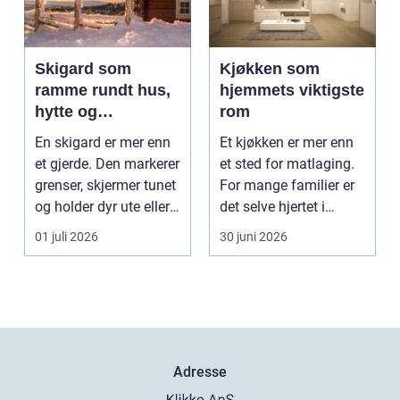
Skigard som
Kjøkken som
ramme rundt hus,
hjemmets viktigste
hytte og
rom
kulturlandskap
En skigard er mer enn
Et kjøkken er mer enn
et gjerde. Den markerer
et sted for matlaging.
grenser, skjermer tunet
For mange familier er
og holder dyr ute eller
det selve hjertet i
inne, ...
boligen, romm...
01 juli 2026
30 juni 2026
Adresse