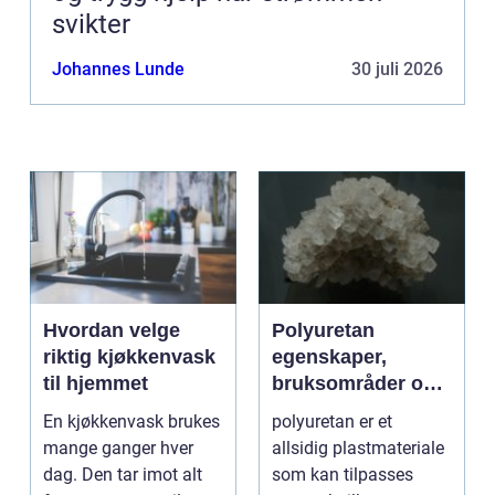
svikter
Johannes Lunde
30 juli 2026
Hvordan velge
Polyuretan
riktig kjøkkenvask
egenskaper,
til hjemmet
bruksområder og
fordeler i
En kjøkkenvask brukes
polyuretan er et
industrien
mange ganger hver
allsidig plastmateriale
dag. Den tar imot alt
som kan tilpasses