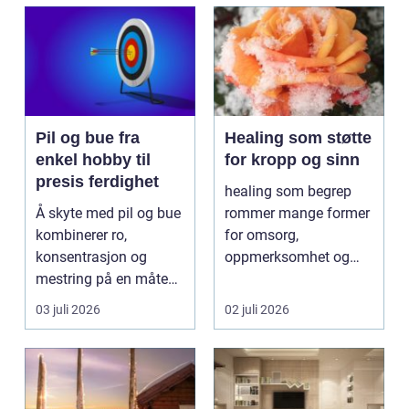
Pil og bue fra
Healing som støtte
enkel hobby til
for kropp og sinn
presis ferdighet
healing som begrep
Å skyte med pil og bue
rommer mange former
kombinerer ro,
for omsorg,
konsentrasjon og
oppmerksomhet og
mestring på en måte
energiarbeid som har
få andre aktiviteter
som mål å s...
03 juli 2026
02 juli 2026
gjør...