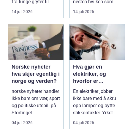
fra tunge gryter til
nesten hvilken som
skarpe kniver og ...
helst oppgave. Fra
14 juli 2026
14 juli 2026
myk...
Norske nyheter
Hva gjør en
hva skjer egentlig i
elektriker, og
norge og verden?
hvorfor er
fagkunnskap så
norske nyheter handler
En elektriker jobber
viktig?
ikke bare om vær, sport
ikke bare med å skru
og politiske utspill på
opp lamper og bytte
Stortinget.
stikkontakter. Yrket
Nyhetsbildet form...
handler om sikker...
04 juli 2026
04 juli 2026