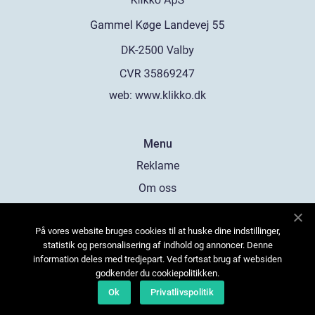
web:
www.klikko.dk
Menu
Reklame
Om oss
Cookies
På vores website bruges cookies til at huske dine indstillinger,
Kontakt Oss
statistik og personalisering af indhold og annoncer. Denne
Sitemap
information deles med tredjepart. Ved fortsat brug af websiden
godkender du cookiepolitikken.
Ok
Privatlivspolitik