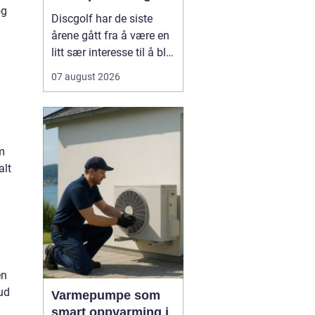
og
Discgolf har de siste
årene gått fra å være en
litt sær interesse til å bli
en av de mest voksende
07 august 2026
utendørsaktivitetene i
norge. Stadig flere
oppdager hvor gøy,
sosialt og lavterskel
om
sporten er. Spillet
alt
kombinerer presisjon,
teknikk og
naturopplevels...
en
bud
Varmepumpe som
smart oppvarming i