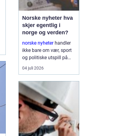
Norske nyheter hva
skjer egentlig i
norge og verden?
norske nyheter
handler
ikke bare om vær, sport
og politiske utspill på
Stortinget. Nyhetsbildet
04 juli 2026
formes i spennet mellom
globale konflikter,
økonomiske interesser,
teknologiske skift og
sosiale kamper. Den
som ønsker ...