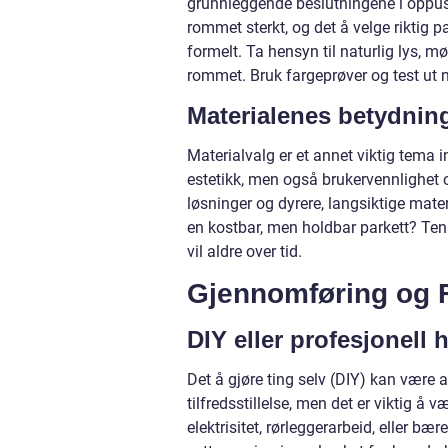
grunnleggende beslutningene i oppuss
rommet sterkt, og det å velge riktig p
formelt. Ta hensyn til naturlig lys, m
rommet. Bruk fargeprøver og test ut 
Materialenes betydnin
Materialvalg er et annet viktig tema 
estetikk, men også brukervennlighet og
løsninger og dyrere, langsiktige materi
en kostbar, men holdbar parkett? Tenk
vil aldre over tid.
Gjennomføring og F
DIY eller profesjonell 
Det å gjøre ting selv (DIY) kan være
tilfredsstillelse, men det er viktig å 
elektrisitet, rørleggerarbeid, eller bæ