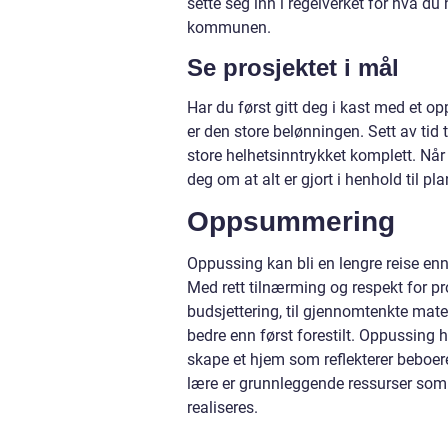
sette seg inn i regelverket for hva du 
kommunen.
Se prosjektet i mål
Har du først gitt deg i kast med et opp
er den store belønningen. Sett av tid 
store helhetsinntrykket komplett. Når 
deg om at alt er gjort i henhold til pl
Oppsummering
Oppussing kan bli en lengre reise enn 
Med rett tilnærming og respekt for p
budsjettering, til gjennomtenkte mater
bedre enn først forestilt. Oppussing
skape et hjem som reflekterer beboeren
lære er grunnleggende ressurser som
realiseres.