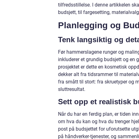
tilfredsstillelse. I denne artikkelen 
budsjett, til fargesetting, materialva
Planlegging og Bud
Tenk langsiktig og deta
Før hammerslagene runger og malingen
inkluderer et grundig budsjett og en
prosjektet er dette en kosmetisk oppd
dekker alt fra tidsrammer til material
fra smått til stort: fra skruetyper og
sluttresultat.
Sett opp et realistisk b
Når du har en ferdig plan, er tiden inn
om hva du kan og hva du trenger hjelp 
post på budsjettet for uforutsette utgi
på håndverker-tjenester, og sammenli