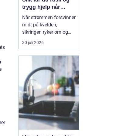
trygg hjelp når
strømmen svikter
Når strømmen forsvinner
midt på kvelden,
sikringen ryker om og
om igjen, eller det lukter
30 juli 2026
svidd fra et stikkontakt,
ets
trenger du hjelp med én
gang. En 24t-
å
elektrikervakt er en
e
tjeneste der autoriserte
elektrikere rykker ut ute...
rer