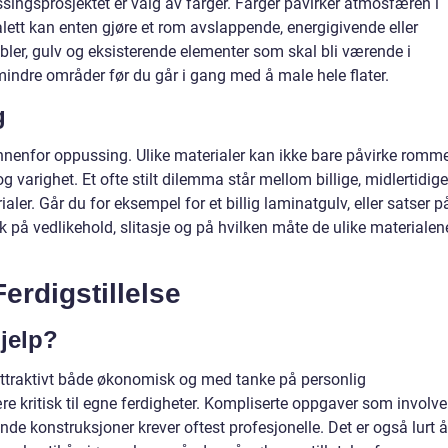
ingsprosjektet er valg av farger. Farger påvirker atmosfæren i
alett kan enten gjøre et rom avslappende, energigivende eller
øbler, gulv og eksisterende elementer som skal bli værende i
mindre områder før du går i gang med å male hele flater.
g
innenfor oppussing. Ulike materialer kan ikke bare påvirke romm
 varighet. Et ofte stilt dilemma står mellom billige, midlertidige
aler. Går du for eksempel for et billig laminatgulv, eller satser p
 på vedlikehold, slitasje og på hvilken måte de ulike materialen
erdigstillelse
hjelp?
 attraktivt både økonomisk og med tanke på personlig
være kritisk til egne ferdigheter. Kompliserte oppgaver som involve
rende konstruksjoner krever oftest profesjonelle. Det er også lurt å