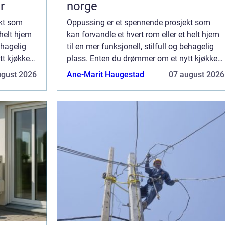
r
norge
kt som
Oppussing er et spennende prosjekt som
 helt hjem
kan forvandle et hvert rom eller et helt hjem
ehagelig
til en mer funksjonell, stilfull og behagelig
t kjøkken,
plass. Enten du drømmer om et nytt kjøkken,
d eller en
en modernisert stue, oppussing bad eller en
ugust 2026
Ane-Marit Haugestad
07 august 2026
komplett oppussin...