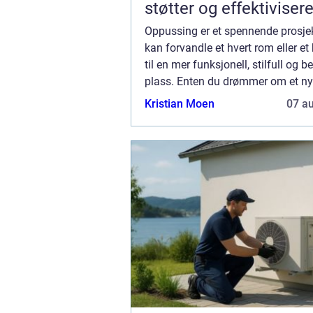
støtter og effektivisere
Oppussing er et spennende prosje
kan forvandle et hvert rom eller et
til en mer funksjonell, stilfull og b
plass. Enten du drømmer om et nyt
en modernisert stue, oppussing ba
Kristian Moen
07 a
komplett oppussin...