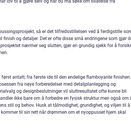
har lov til å gjøre selv og når du må søke om tillatelse fra
ussingsprosjekt, så er det tilfredsstillelsen ved å ferdigstille so
til finish og detaljer. Det er ofte disse små endringene som gjør d
prosjektet nærmer seg slutten, gjør en grundig sjekk for å forsik
anen.
først antatt; fra første ide til den endelige flamboyante finishen.
rosessen fra nøye forberedelser med detaljplanlegging og
ialvalg og designbeslutninger vil sluttresultatet ofte kunne bli
 handler ikke bare om å forbedre en fysisk struktur men også om 
s stil og behov. Husk at tålmodighet, grundighet, og viljen til å
 kommer til sin rett når drømmen om et nyoppusset hjem skal