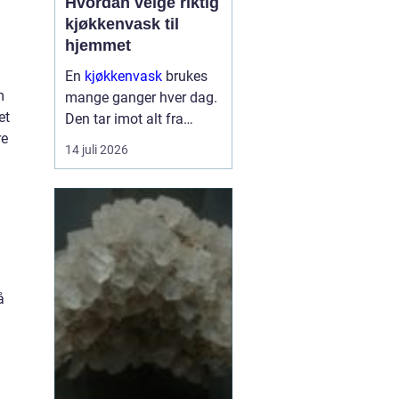
Hvordan velge riktig
kjøkkenvask til
hjemmet
En
kjøkkenvask
brukes
m
mange ganger hver dag.
et
Den tar imot alt fra
re
tunge gryter til skarpe
14 juli 2026
kniver og varme
stekepanner. Valget
påvirker både hverdagen,
rengjøringen og uttrykket
på ...
å