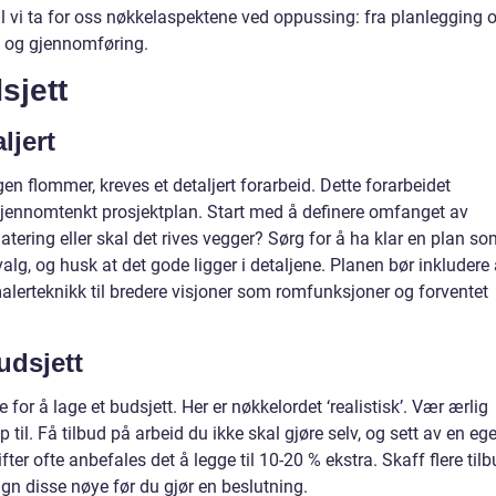
skal vi ta for oss nøkkelaspektene ved oppussing: fra planlegging 
lg og gjennomføring.
sjett
ljert
 flommer, kreves et detaljert forarbeid. Dette forarbeidet
 gjennomtenkt prosjektplan. Start med å definere omfanget av
atering eller skal det rives vegger? Sørg for å ha klar en plan s
valg, og husk at det gode ligger i detaljene. Planen bør inkludere 
 malerteknikk til bredere visjoner som romfunksjoner og forventet
udsjett
e for å lage et budsjett. Her er nøkkelordet ‘realistisk’. Vær ærlig
til. Få tilbud på arbeid du ikke skal gjøre selv, og sett av en eg
fter ofte anbefales det å legge til 10-20 % ekstra. Skaff flere til
gn disse nøye før du gjør en beslutning.