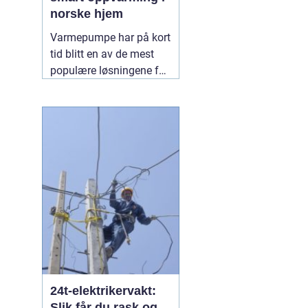
norske hjem
Varmepumpe har på kort
tid blitt en av de mest
populære løsningene for
oppvarming i norge.
Mange velger nå bort ren
panelovn-varme til fordel
for mer energieffektive
systemer som gir både
lavere strømregning og
jevnere inneklima. En
06
august 2026
24t-elektrikervakt:
Slik får du rask og