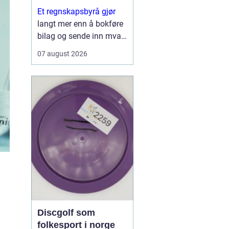
Et regnskapsbyrå gjør
langt mer enn å bokføre
bilag og sende inn mva-
meldinger. For mange
07 august 2026
bedrifter fungerer byrået
som en kombinasjon av
økonomipartner,
kontrollinstans og
sparringspartner for
videre vekst. Når ...
Discgolf som
folkesport i norge