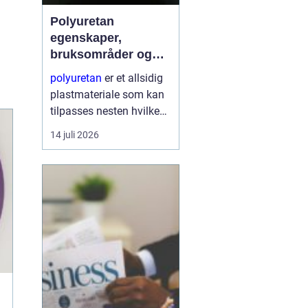
Polyuretan
egenskaper,
bruksområder og
fordeler i industrien
polyuretan
er et allsidig
plastmateriale som kan
tilpasses nesten hvilken
som helst oppgave. Fra
14 juli 2026
myke skum i møbler til
harde, slitesterke
komponenter i
tungindustri, brukes
samme grunnkjemi til å
...