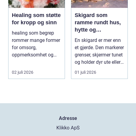
Healing som støtte
Skigard som
for kropp og sinn
ramme rundt hus,
hytte og
healing som begrep
kulturlandskap
rommer mange former
En skigard er mer enn
for omsorg,
et gjerde. Den markerer
oppmerksomhet og
grenser, skjermer tunet
energiarbeid som har
og holder dyr ute eller
som mål å s...
inne, ...
02 juli 2026
01 juli 2026
Adresse