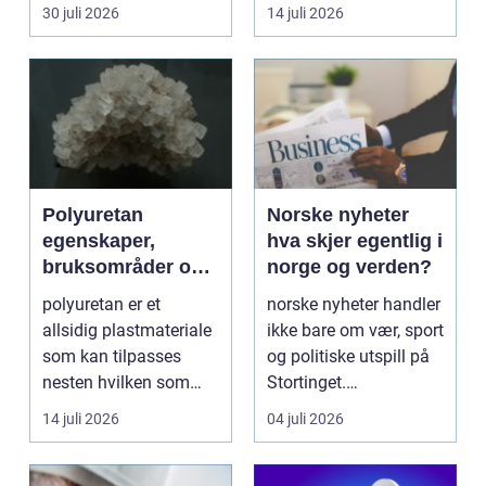
de...
skarpe kniver og ...
30 juli 2026
14 juli 2026
Polyuretan
Norske nyheter
egenskaper,
hva skjer egentlig i
bruksområder og
norge og verden?
fordeler i
polyuretan er et
norske nyheter handler
industrien
allsidig plastmateriale
ikke bare om vær, sport
som kan tilpasses
og politiske utspill på
nesten hvilken som
Stortinget.
helst oppgave. Fra
Nyhetsbildet form...
14 juli 2026
04 juli 2026
myk...