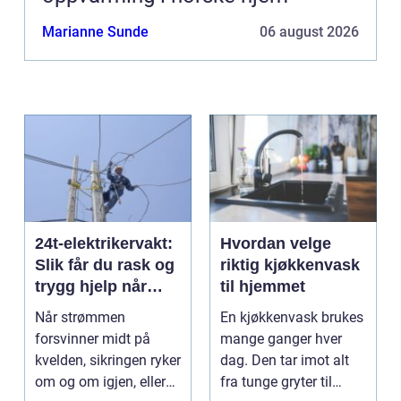
Marianne Sunde
06 august 2026
24t-elektrikervakt:
Hvordan velge
Slik får du rask og
riktig kjøkkenvask
trygg hjelp når
til hjemmet
strømmen svikter
Når strømmen
En kjøkkenvask brukes
forsvinner midt på
mange ganger hver
kvelden, sikringen ryker
dag. Den tar imot alt
om og om igjen, eller
fra tunge gryter til