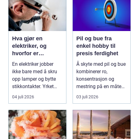
Hva gjør en
Pil og bue fra
elektriker, og
enkel hobby til
hvorfor er
presis ferdighet
fagkunnskap så
En elektriker jobber
Å skyte med pil og bue
viktig?
ikke bare med å skru
kombinerer ro,
opp lamper og bytte
konsentrasjon og
stikkontakter. Yrket
mestring på en måte
handler om sikker...
få andre aktiviteter
04 juli 2026
03 juli 2026
gjør...