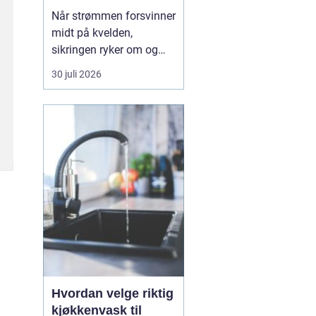
strømmen svikter
Når strømmen forsvinner
midt på kvelden,
sikringen ryker om og
om igjen, eller det lukter
30 juli 2026
svidd fra et stikkontakt,
trenger du hjelp med én
gang. En 24t-
elektrikervakt er en
tjeneste der autoriserte
elektrikere rykker ut ute...
Hvordan velge riktig
kjøkkenvask til