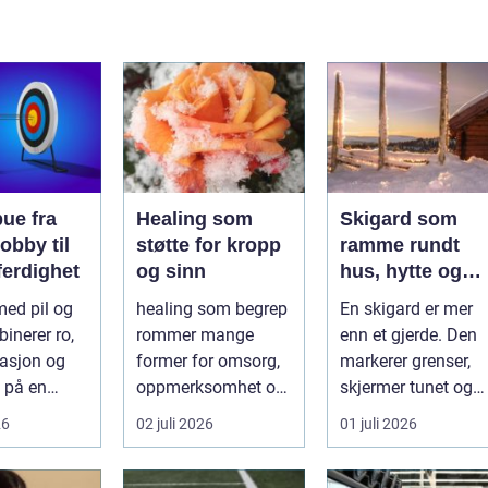
e fra
Healing som
Skigard som
obby til
støtte for kropp
ramme rundt
ferdighet
og sinn
hus, hytte og
kulturlandskap
med pil og
healing som begrep
En skigard er mer
inerer ro,
rommer mange
enn et gjerde. Den
asjon og
former for omsorg,
markerer grenser,
 på en
oppmerksomhet og
skjermer tunet og
andre
energiarbeid som
holder dyr ute eller
26
02 juli 2026
01 juli 2026
r gjør...
har som mål å s...
inne, ...