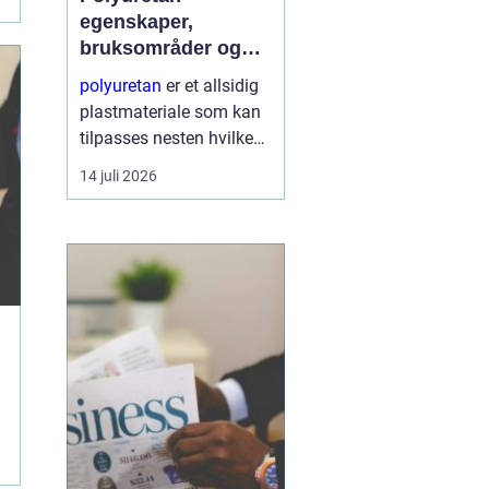
egenskaper,
bruksområder og
fordeler i industrien
polyuretan
er et allsidig
plastmateriale som kan
tilpasses nesten hvilken
som helst oppgave. Fra
14 juli 2026
myke skum i møbler til
harde, slitesterke
komponenter i
tungindustri, brukes
samme grunnkjemi til å
...