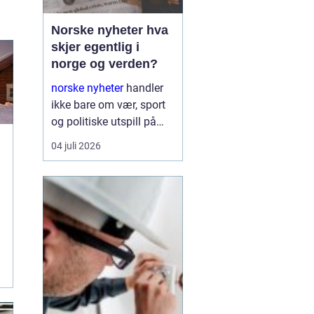
Norske nyheter hva
skjer egentlig i
norge og verden?
norske nyheter
handler
ikke bare om vær, sport
og politiske utspill på
Stortinget. Nyhetsbildet
04 juli 2026
formes i spennet mellom
globale konflikter,
økonomiske interesser,
teknologiske skift og
sosiale kamper. Den
som ønsker ...