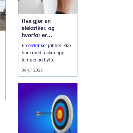
Hva gjør en
elektriker, og
hvorfor er
fagkunnskap så
En
elektriker
jobber ikke
viktig?
bare med å skru opp
lamper og bytte
stikkontakter. Yrket
04 juli 2026
handler om sikkerhet,
planlegging og teknologi
som skal fungere trygt
hver eneste dag. Strøm
finnes i alle boliger, bygg
og bedrifte...