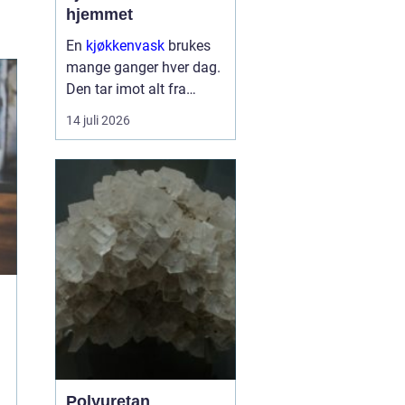
hjemmet
En
kjøkkenvask
brukes
mange ganger hver dag.
Den tar imot alt fra
tunge gryter til skarpe
14 juli 2026
kniver og varme
stekepanner. Valget
påvirker både hverdagen,
rengjøringen og uttrykket
på ...
Polyuretan