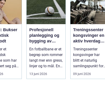
i: Bukser
Profesjonell
Treningssenter
ktisk
planlegging og
kongsvinger en
godt
bygging av
aktiv hverdag
fotballbane
for vanlige folk
r et
En fotballbane er et
Treningssenter
ndsk
begrep som rommer
kongsvinger har
ke som har
langt mer enn gress,
blitt et naturlig
sert seg på
linjer og to mål. En
samlingspunkt for
jeans og
moderne bane ...
mange som ønsker
026
13 juni 2026
09 juni 2026
en sterkere, sun...