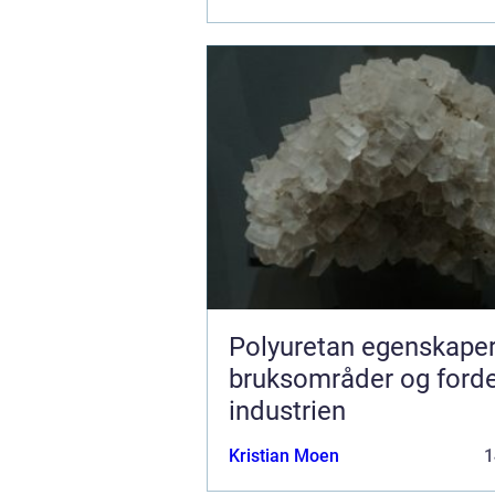
Polyuretan egenskaper,
bruksområder og fordel
industrien
Kristian Moen
1