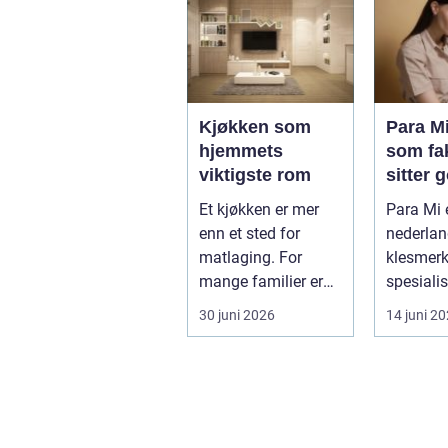
Kjøkken som
Para M
hjemmets
som fa
viktigste rom
sitter 
Et kjøkken er mer
Para Mi e
enn et sted for
nederla
matlaging. For
klesmer
mange familier er
spesiali
det selve hjertet i
bukser, 
30 juni 2026
14 juni 2
boligen, romm...
skjørt...