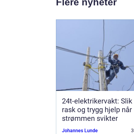
Flere nyheter
24t-elektrikervakt: Slik
rask og trygg hjelp når
strømmen svikter
Johannes Lunde
3