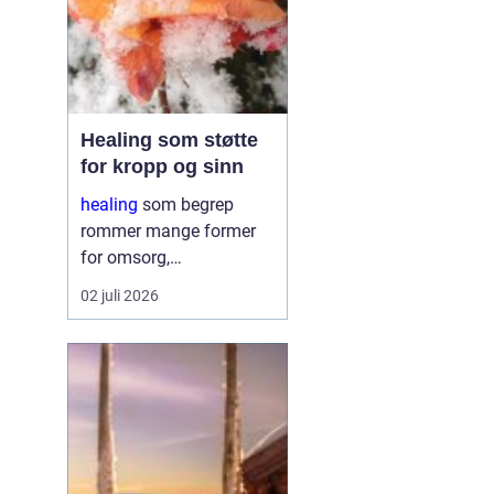
Healing som støtte
for kropp og sinn
healing
som begrep
rommer mange former
for omsorg,
oppmerksomhet og
02 juli 2026
energiarbeid som har
som mål å støtte
kroppens egen evne til å
hente seg inn igjen.
Mange oppsøker healing
når livet føles
ubalansert, når st...