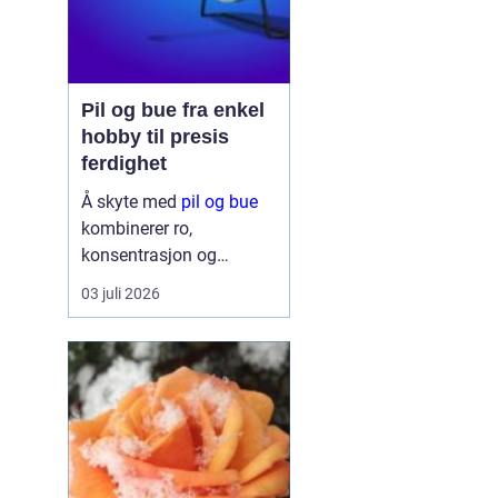
Pil og bue fra enkel
hobby til presis
ferdighet
Å skyte med
pil og bue
kombinerer ro,
konsentrasjon og
mestring på en måte få
03 juli 2026
andre aktiviteter gjør.
Mange starter av
nysgjerrighet, som en
enkel hobby i hagen eller
på hytta. Etter kort tid
opplever de hvor m...