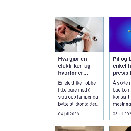
Hva gjør en
Pil og bu
elektriker, og
enkel h
hvorfor er
presis 
fagkunnskap så
En elektriker jobber
Å skyte 
viktig?
ikke bare med å
bue komb
skru opp lamper og
konsentr
bytte stikkontakter.
mestring
Yrket handler om
måte få 
04 juli 2026
03 juli 20
sikker...
aktivitete