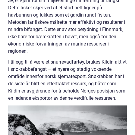
av, er kjent for sin miljøvennlige tilnærming til fangst.
Dette fisket skjer ved at et stort nett ligger på
havbunnen og lukkes som et gardin rundt fisken.
Metoden lar fiskere målrette mer effektivt og resulterer i
mindre bifangst. Dette er av stor betydning i Finnmark,
ikke bare for bærekraften i havet, men også for den
økonomiske forvaltningen av marine ressurser i
regionen.
I tillegg til å være et snurrevadfartøy, brukes Kildin aktivt
i snøkrabbefangst – et nyere og stadig voksende
område innenfor norsk sjømatexport. Snøkrabben har i
de siste år blitt en ettertraktet ressurs, og båter som
Kildin er avgjørende for å beholde Norges posisjon som
en ledende eksportør av denne verdifulle ressursen.