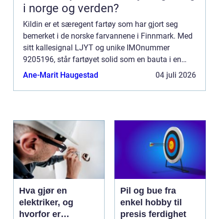
i norge og verden?
Kildin er et særegent fartøy som har gjort seg
bemerket i de norske farvannene i Finnmark. Med
sitt kallesignal LJYT og unike IMOnummer
9205196, står fartøyet solid som en bauta i en
region hvor sjømatnæringen b...
Ane-Marit Haugestad
04 juli 2026
Hva gjør en
Pil og bue fra
elektriker, og
enkel hobby til
hvorfor er
presis ferdighet