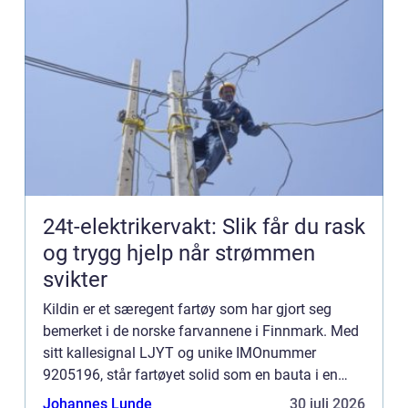
24t-elektrikervakt: Slik får du rask
og trygg hjelp når strømmen
svikter
Kildin er et særegent fartøy som har gjort seg
bemerket i de norske farvannene i Finnmark. Med
sitt kallesignal LJYT og unike IMOnummer
9205196, står fartøyet solid som en bauta i en
region hvor sjømatnæringen b...
Johannes Lunde
30 juli 2026