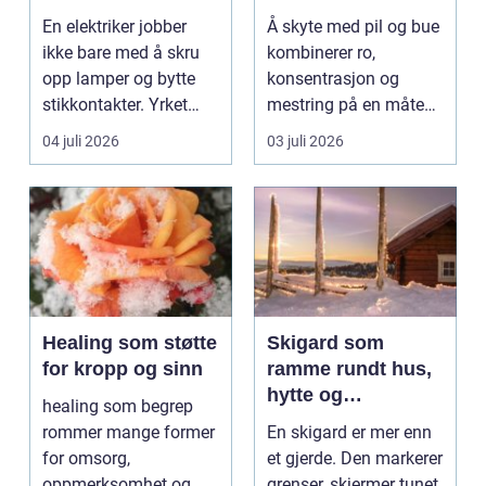
fagkunnskap så
En elektriker jobber
Å skyte med pil og bue
viktig?
ikke bare med å skru
kombinerer ro,
opp lamper og bytte
konsentrasjon og
stikkontakter. Yrket
mestring på en måte
handler om sikker...
få andre aktiviteter
04 juli 2026
03 juli 2026
gjør...
Healing som støtte
Skigard som
for kropp og sinn
ramme rundt hus,
hytte og
healing som begrep
kulturlandskap
rommer mange former
En skigard er mer enn
for omsorg,
et gjerde. Den markerer
oppmerksomhet og
grenser, skjermer tunet