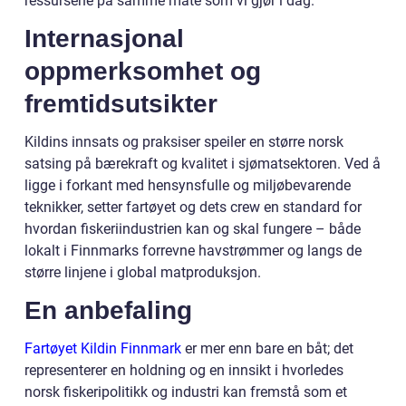
ressursene på samme måte som vi gjør i dag.
Internasjonal
oppmerksomhet og
fremtidsutsikter
Kildins innsats og praksiser speiler en større norsk
satsing på bærekraft og kvalitet i sjømatsektoren. Ved å
ligge i forkant med hensynsfulle og miljøbevarende
teknikker, setter fartøyet og dets crew en standard for
hvordan fiskeriindustrien kan og skal fungere – både
lokalt i Finnmarks forrevne havstrømmer og langs de
større linjene i global matproduksjon.
En anbefaling
Fartøyet Kildin Finnmark
er mer enn bare en båt; det
representerer en holdning og en innsikt i hvorledes
norsk fiskeripolitikk og industri kan fremstå som et