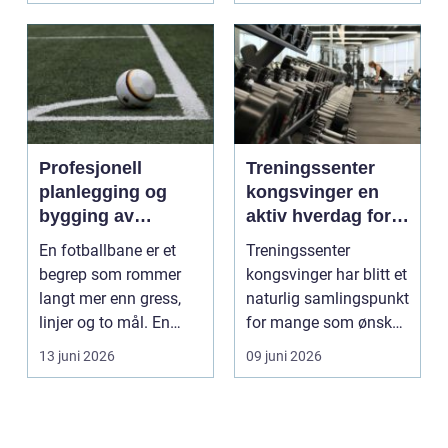
Profesjonell
Treningssenter
planlegging og
kongsvinger en
bygging av
aktiv hverdag for
fotballbane
vanlige folk
En fotballbane er et
Treningssenter
begrep som rommer
kongsvinger har blitt et
langt mer enn gress,
naturlig samlingspunkt
linjer og to mål. En
for mange som ønsker
moderne bane ...
en sterkere, sun...
13 juni 2026
09 juni 2026