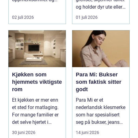
energiarbeid som har
og holder dyr ute eller
som mål å s...
inne, ...
02 juli 2026
01 juli 2026
Kjøkken som
Para Mi: Bukser
hjemmets viktigste
som faktisk sitter
rom
godt
Et kjøkken er mer enn
Para Mi er et
et sted for matlaging.
nederlandsk klesmerke
For mange familier er
som har spesialisert
det selve hjertet i
seg på bukser, jeans
boligen, romm...
og skjørt...
30 juni 2026
14 juni 2026