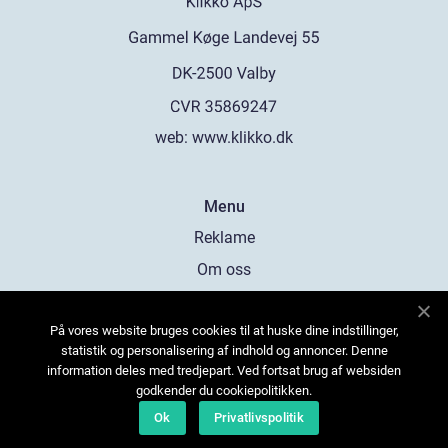
web:
www.klikko.dk
Menu
Reklame
Om oss
Cookies
På vores website bruges cookies til at huske dine indstillinger,
Kontakt Oss
statistik og personalisering af indhold og annoncer. Denne
Sitemap
information deles med tredjepart. Ved fortsat brug af websiden
godkender du cookiepolitikken.
Ok
Privatlivspolitik