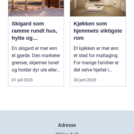
Skigard som
Kjøkken som
ramme rundt hus,
hjemmets viktigste
hytte og
rom
kulturlandskap
En skigard er mer enn
Et kjøkken er mer enn
et gjerde. Den markerer
et sted for matlaging.
grenser, skjermer tunet
For mange familier er
og holder dyr ute eller
det selve hjertet i
inne, ...
boligen, romm...
01 juli 2026
30 juni 2026
Adresse