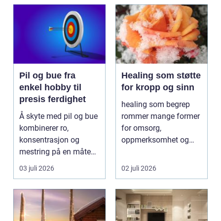
Pil og bue fra
Healing som støtte
enkel hobby til
for kropp og sinn
presis ferdighet
healing som begrep
Å skyte med pil og bue
rommer mange former
kombinerer ro,
for omsorg,
konsentrasjon og
oppmerksomhet og
mestring på en måte
energiarbeid som har
få andre aktiviteter
som mål å s...
03 juli 2026
02 juli 2026
gjør...