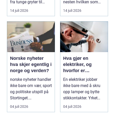
fra tunge gryter til
nesten hvilken som
skarpe kniver og ...
helst oppgave. Fra
14 juli 2026
14 juli 2026
myk...
Norske nyheter
Hva gjør en
hva skjer egentlig i
elektriker, og
norge og verden?
hvorfor er
fagkunnskap så
norske nyheter handler
En elektriker jobber
viktig?
ikke bare om vær, sport
ikke bare med å skru
og politiske utspill på
opp lamper og bytte
Stortinget.
stikkontakter. Yrket
Nyhetsbildet form...
handler om sikker...
04 juli 2026
04 juli 2026