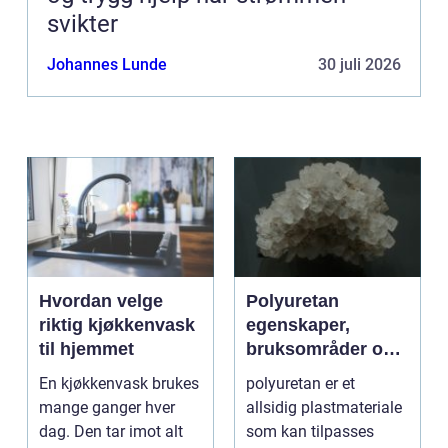
svikter
Johannes Lunde
30 juli 2026
Hvordan velge
Polyuretan
riktig kjøkkenvask
egenskaper,
til hjemmet
bruksområder og
fordeler i
En kjøkkenvask brukes
polyuretan er et
industrien
mange ganger hver
allsidig plastmateriale
dag. Den tar imot alt
som kan tilpasses